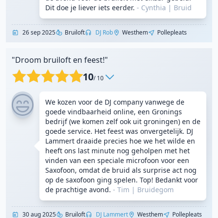
Dit doe je liever iets eerder.
- Cynthia
|
Bruid
26 sep 2025
Bruiloft
DJ Rob
Westhem
Pollepleats
"Droom bruiloft en feest!"
10
/ 10
We kozen voor de DJ company vanwege de
goede vindbaarheid online, een Gronings
bedrijf (we komen zelf ook uit groningen) en de
goede service. Het feest was onvergetelijk. DJ
Lammert draaide precies hoe we het wilde en
heeft ons last minute nog geholpen met het
vinden van een speciale microfoon voor een
Saxofoon, omdat de bruid als surprise act nog
op de saxofoon ging spelen. Top! Bedankt voor
de prachtige avond.
- Tim
|
Bruidegom
30 aug 2025
Bruiloft
DJ Lammert
Westhem
Pollepleats