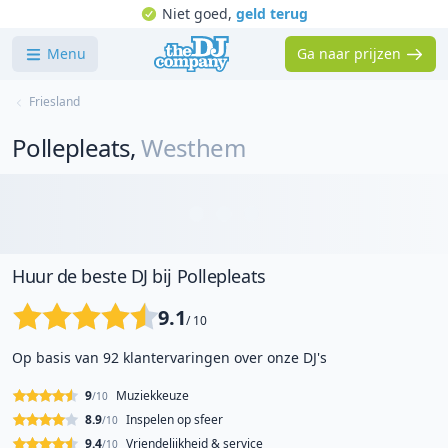
Niet goed,
geld terug
Menu
Ga naar prijzen
Friesland
Pollepleats
,
Westhem
Huur de beste DJ bij Pollepleats
9.1
/ 10
Op basis van 92 klantervaringen over onze DJ's
9
Muziekkeuze
/10
8.9
Inspelen op sfeer
/10
9.4
Vriendelijkheid & service
/10