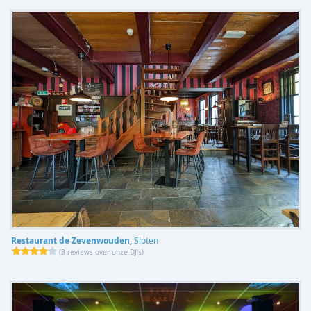
Restaurant de Zevenwouden,
Sloten
(
3 reviews over onze DJ's
)