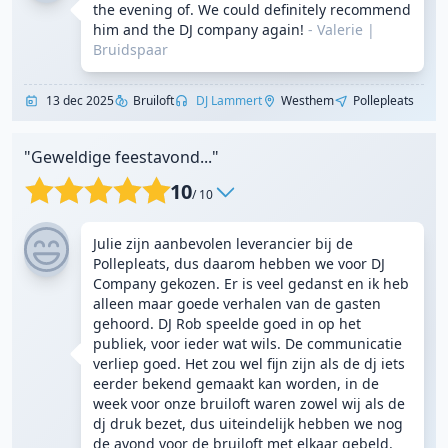
the evening of. We could definitely recommend
him and the DJ company again!
- Valerie
|
Bruidspaar
13 dec 2025
Bruiloft
DJ Lammert
Westhem
Pollepleats
"Geweldige feestavond..."
10
/ 10
Julie zijn aanbevolen leverancier bij de
Pollepleats, dus daarom hebben we voor DJ
Company gekozen. Er is veel gedanst en ik heb
alleen maar goede verhalen van de gasten
gehoord. DJ Rob speelde goed in op het
publiek, voor ieder wat wils. De communicatie
verliep goed. Het zou wel fijn zijn als de dj iets
eerder bekend gemaakt kan worden, in de
week voor onze bruiloft waren zowel wij als de
dj druk bezet, dus uiteindelijk hebben we nog
de avond voor de bruiloft met elkaar gebeld.