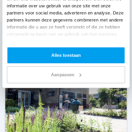
informatie over uw gebruik van onze site met onze
partners voor social media, adverteren en analyse. Deze
partners kunnen deze gegevens combineren met andere
informatie die u aan ze heeft verstrekt of die ze hebben
verzameld op basis van uw gebruik van hun services.
Wij zijn partner van 100-en feestlocaties
Lees reviews van onze DJ's op jouw locatie
Alles toestaan
Aanpassen