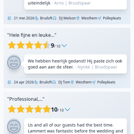
uiteindelijk
- Arno
|
Bruidspaar
21 mei 2026
Bruiloft
DJ Melson
Westhem
Pollepleats
"Hele fijne en leuke..."
9
/ 10
We hebben heerlijk gedanst! Hij paste zich ook
goed aan aan de sfeer.
- Nynke
|
Bruidspaar
24 apr 2026
Bruiloft
DJ Tom
Westhem
Pollepleats
"Professional,..."
10
/ 10
Us and all of our guests had the best time.
Lammert was fantastic before the wedding and