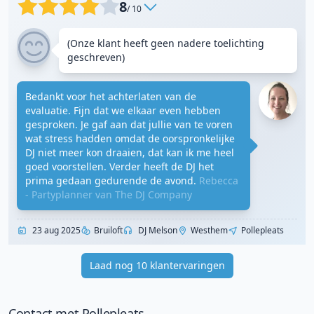
8
/ 10
(Onze klant heeft geen nadere toelichting
geschreven)
Bedankt voor het achterlaten van de
evaluatie. Fijn dat we elkaar even hebben
gesproken. Je gaf aan dat jullie van te voren
wat stress hadden omdat de oorspronkelijke
DJ niet meer kon draaien, dat kan ik me heel
goed voorstellen. Verder heeft de DJ het
prima gedaan gedurende de avond.
Rebecca
- Partyplanner van The DJ Company
23 aug 2025
Bruiloft
DJ Melson
Westhem
Pollepleats
Laad nog 10 klantervaringen
Contact met Pollepleats