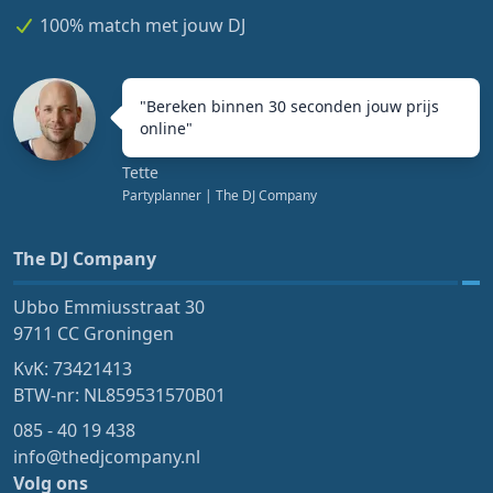
100% match met jouw DJ
"
Bereken binnen 30 seconden jouw prijs
online
"
Tette
Partyplanner
| The DJ Company
The DJ Company
Ubbo Emmiusstraat 30
9711 CC Groningen
KvK: 73421413
BTW-nr: NL859531570B01
085 - 40 19 438
info@thedjcompany.nl
Volg ons