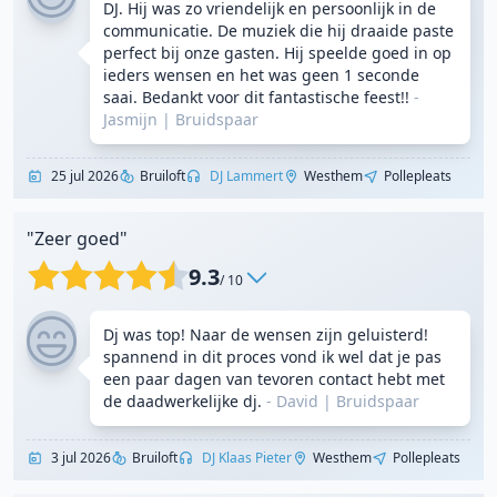
DJ. Hij was zo vriendelijk en persoonlijk in de
communicatie. De muziek die hij draaide paste
perfect bij onze gasten. Hij speelde goed in op
ieders wensen en het was geen 1 seconde
saai. Bedankt voor dit fantastische feest!!
-
Jasmijn
|
Bruidspaar
25 jul 2026
Bruiloft
DJ Lammert
Westhem
Pollepleats
"Zeer goed"
9.3
/ 10
Dj was top! Naar de wensen zijn geluisterd!
spannend in dit proces vond ik wel dat je pas
een paar dagen van tevoren contact hebt met
de daadwerkelijke dj.
- David
|
Bruidspaar
3 jul 2026
Bruiloft
DJ Klaas Pieter
Westhem
Pollepleats