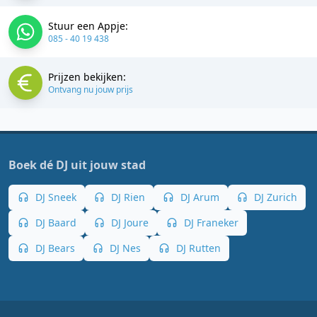
Stuur een Appje:
085 - 40 19 438
Prijzen bekijken:
Ontvang nu jouw prijs
Boek dé DJ uit jouw stad
DJ Sneek
DJ Rien
DJ Arum
DJ Zurich
DJ Baard
DJ Joure
DJ Franeker
DJ Bears
DJ Nes
DJ Rutten