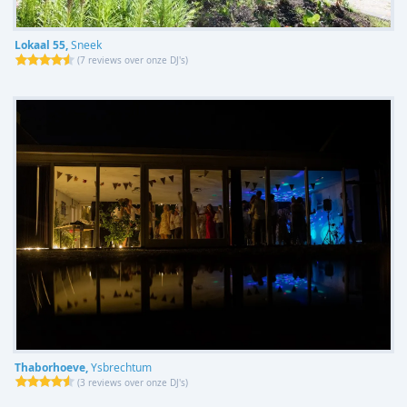
Lokaal 55,
Sneek
(
7 reviews over onze DJ's
)
Thaborhoeve,
Ysbrechtum
(
3 reviews over onze DJ's
)