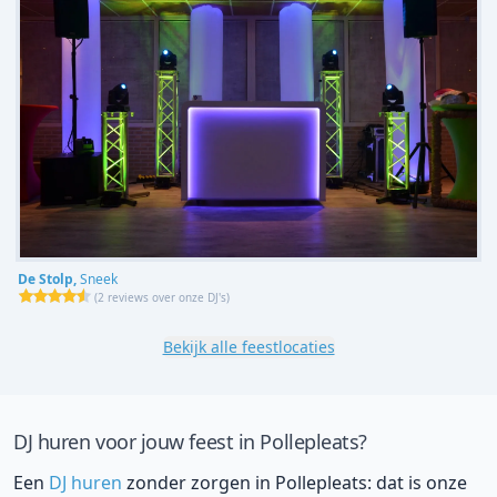
De Stolp,
Sneek
(
2 reviews over onze DJ's
)
Bekijk alle feestlocaties
DJ huren voor jouw feest in Pollepleats?
Een
DJ huren
zonder zorgen in Pollepleats: dat is onze