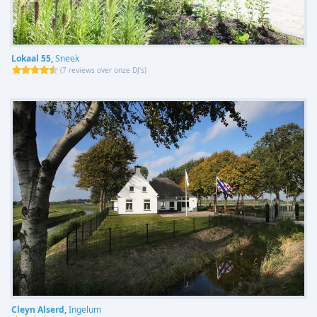
Lokaal 55,
Sneek
(
7 reviews over onze DJ's
)
Cleyn Alserd,
Ingelum