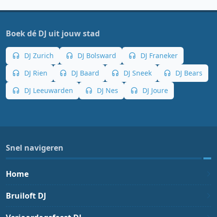
Boek dé DJ uit jouw stad
DJ Zurich
DJ Bolsward
DJ Franeker
DJ Rien
DJ Baard
DJ Sneek
DJ Bears
DJ Leeuwarden
DJ Nes
DJ Joure
Snel navigeren
Home
Bruiloft DJ