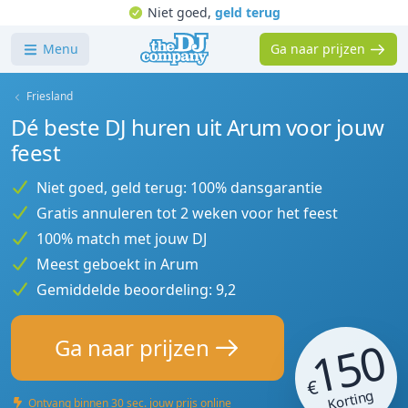
Niet goed,
geld terug
Menu
Ga naar prijzen
Friesland
Dé beste DJ huren uit Arum voor jouw
feest
Niet goed, geld terug: 100% dansgarantie
Gratis annuleren tot 2 weken voor het feest
100% match met jouw DJ
Meest geboekt in Arum
Gemiddelde beoordeling: 9,2
150
Ga naar prijzen
€
Korting
Ontvang binnen 30 sec. jouw prijs online