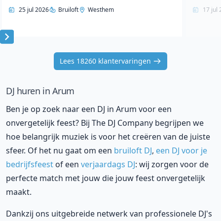
25 jul 2026
Bruiloft
Westhem
17 jul
Item
1
Lees 18260 klantervaringen
of
10
DJ huren in Arum
Ben je op zoek naar een DJ in Arum voor een
onvergetelijk feest? Bij The DJ Company begrijpen we
hoe belangrijk muziek is voor het creëren van de juiste
sfeer. Of het nu gaat om een
bruiloft DJ
,
een DJ voor je
bedrijfsfeest
of een
verjaardags DJ
: wij zorgen voor de
perfecte match met jouw die jouw feest onvergetelijk
maakt.
Dankzij ons uitgebreide netwerk van professionele DJ's