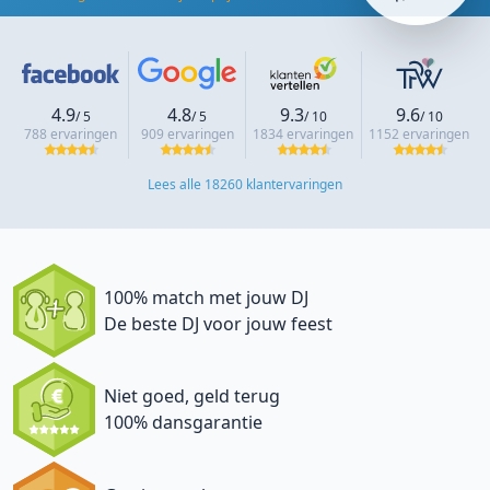
4.9
4.8
9.3
9.6
/ 5
/ 5
/ 10
/ 10
788 ervaringen
909 ervaringen
1834 ervaringen
1152 ervaringen
Lees alle 18260 klantervaringen
100% match met jouw DJ
De beste DJ voor jouw feest
Niet goed, geld terug
100% dansgarantie