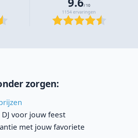
9.6
/ 10
1154 ervaringen
onder zorgen:
prijzen
e DJ voor jouw feest
ntie met jouw favoriete