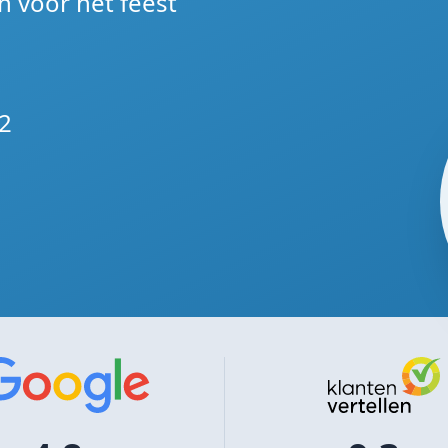
n voor het feest
2