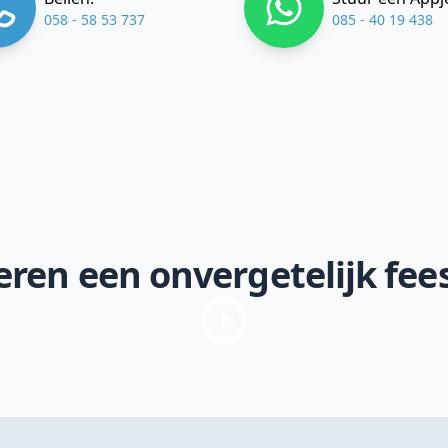
058 - 58 53 737
085 - 40 19 438
ren een onvergetelijk fee