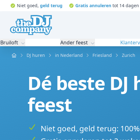
Niet goed,
geld terug
Gratis annuleren
tot 14 dagen 
Bruiloft
Ander feest
Klanter
Home
DJ huren
in Nederland
Friesland
Zurich
Dé beste DJ 
feest
Niet goed, geld terug: 100