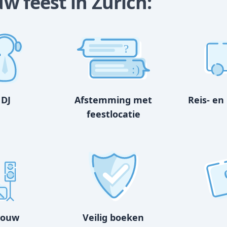
uw feest in Zurich:
?
:)
 DJ
Afstemming met
Reis- en
feestlocatie
bouw
Veilig boeken