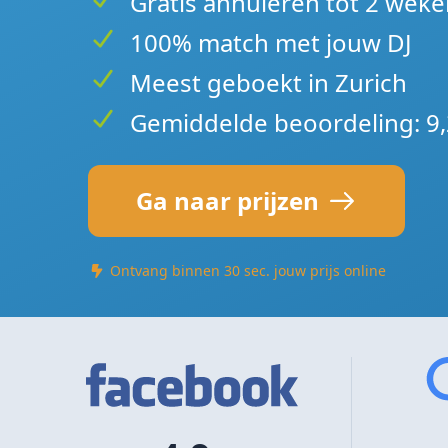
Gratis annuleren tot 2 weke
100% match met jouw DJ
Meest geboekt in Zurich
Gemiddelde beoordeling: 9,
Ga naar prijzen
Ontvang binnen 30 sec. jouw prijs online