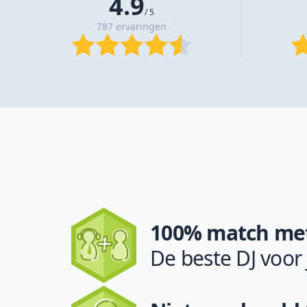
4.9
/ 5
787 ervaringen
100% match met
De beste DJ voor