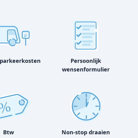
p
 parkeerkosten
Persoonlijk
wensenformulier
%
Btw
Non-stop draaien