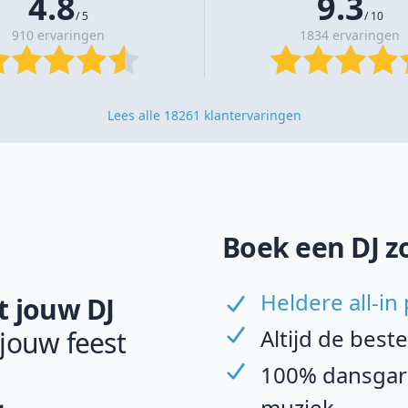
4.8
9.3
/ 5
/ 10
910 ervaringen
1834 ervaringen
Lees alle 18261 klantervaringen
Boek een DJ z
Heldere all-in 
 jouw DJ
Altijd de best
 jouw feest
100% dansgara
muziek