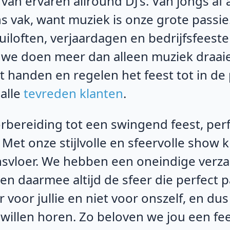
 van ervaren allround DJ’s. Van jongs af a
 vak, want muziek is onze grote passie.
uiloften, verjaardagen en bedrijfsfeest
 we doen meer dan alleen muziek draa
it handen en regelen het feest tot in de 
 alle
tevreden klanten
.
rbereiding tot een swingend feest, per
et onze stijlvolle en sfeervolle show k
nsvloer. We hebben een oneindige verz
n daarmee altijd de sfeer die perfect p
r voor jullie en niet voor onszelf, en du
e willen horen. Zo beloven we jou een fe