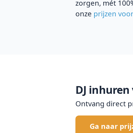
zorgen, mét 100
onze
prijzen voo
DJ inhuren 
Ontvang direct p
Ga naar pri