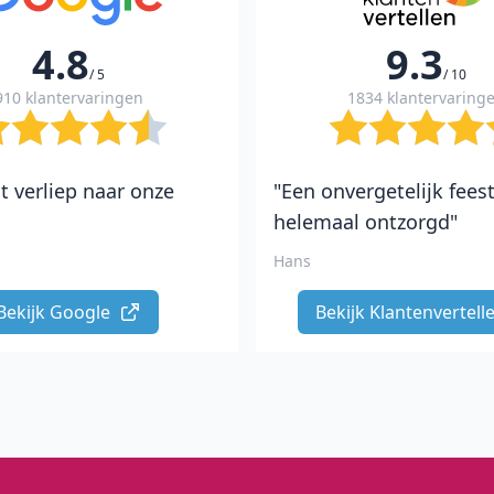
4.8
9.3
/ 5
/ 10
910 klantervaringen
1834 klantervaring
t verliep naar onze
"Een onvergetelijk fees
helemaal ontzorgd"
Hans
Bekijk Google 
Bekijk Klantenvertelle