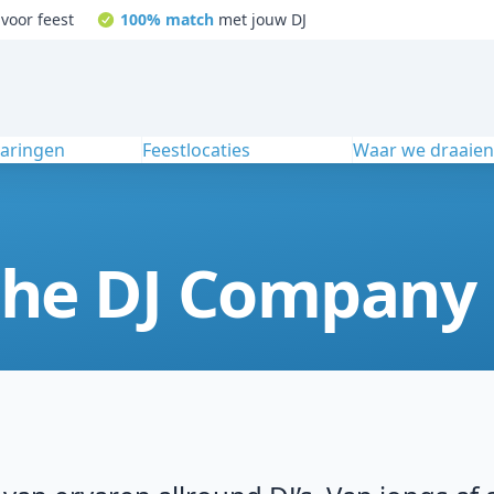
voor feest
100% match
met jouw DJ
varingen
Feestlocaties
Waar we draaie
 The DJ Company