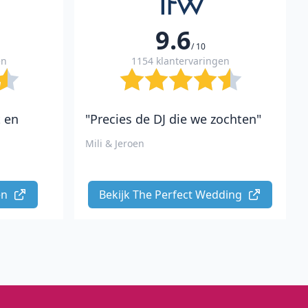
9.6
/ 10
en
1154 klantervaringen
t en
"Precies de DJ die we zochten"
Mili & Jeroen
n 
Bekijk The Perfect Wedding 