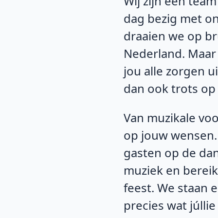
Wij zijn een team
dag bezig met ons
draaien we op br
Nederland. Maar
jou alle zorgen u
dan ook trots op
Van muzikale voo
op jouw wensen. M
gasten op de da
muziek en bereike
feest. We staan e
precies wat júlli