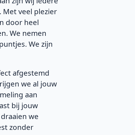
an zijn wij iedere
 Met veel plezier
en door heel
ien. We nemen
puntjes. We zijn
fect afgestemd
rijgen we al jouw
ameling aan
ast bij jouw
s draaien we
est zonder