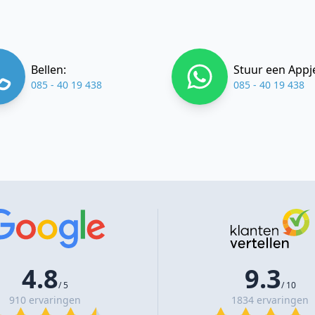
Bellen:
Stuur een Appj
085 - 40 19 438
085 - 40 19 438
4.8
9.3
/ 5
/ 10
910 ervaringen
1834 ervaringen