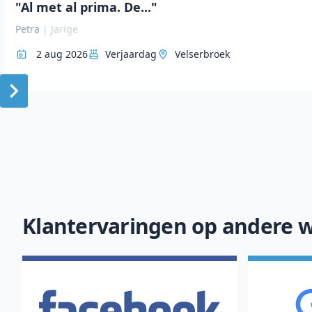
"Al met al prima. De..."
Petra
|
Jarige
2 aug 2026
Verjaardag
Velserbroek
Item
1
of
10
Klantervaringen op andere w