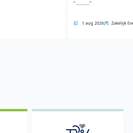
"........."
1 aug 2026
Zakelijk Ev