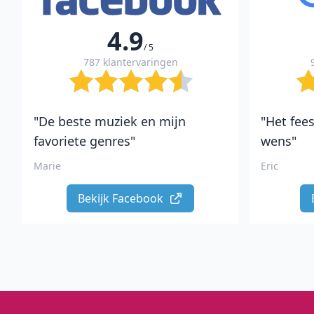
4.9
/ 5
787 klantervaringen
"De beste muziek en mijn
"Het fees
favoriete genres"
wens"
Marie
Eric
Bekijk Facebook 