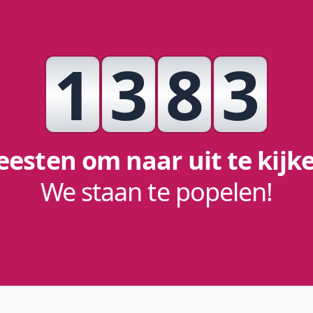
1
3
8
3
eesten om naar uit te kijk
We staan te popelen!