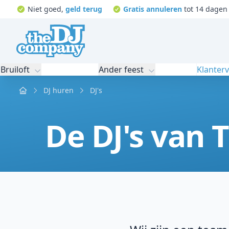
Niet goed,
geld terug
Gratis annuleren
tot 14 dagen 
Bruiloft
Ander feest
Klanter
Home
DJ huren
DJ's
De DJ's van