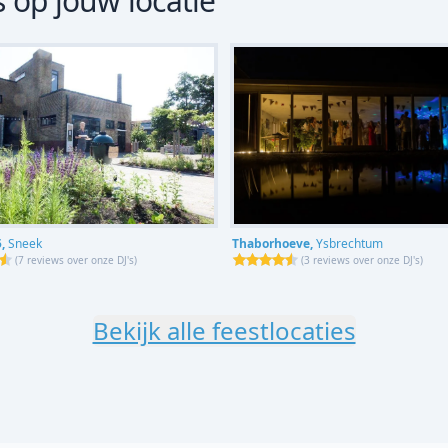
s op jouw locatie
Thaborhoeve,
Ysbrechtum
5,
Sneek
(
3 reviews over onze DJ's
)
(
7 reviews over onze DJ's
)
Bekijk alle feestlocaties