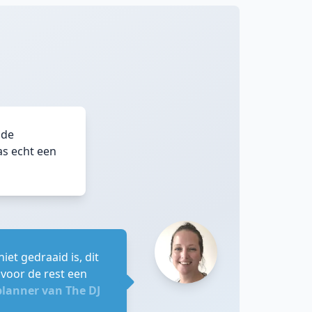
 de
as echt een
et gedraaid is, dit
voor de rest een
planner van The DJ