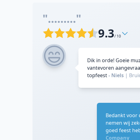
"........."
9.3
/ 10
Dik in orde! Goeie muz
vantevoren aangevraag
topfeest
- Niels
|
Bru
Bedankt voor 
nemen wij zeke
goed feest heb
Company