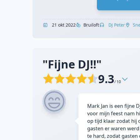
21 okt 2022
Bruiloft
DJ Peter
Sn
"Fijne DJ!!"
9.3
/ 10
Mark Jan is een fijne 
voor mijn feest nam h
op tijd klaar zodat hi
gasten er waren werd 
te hard, zodat gasten 