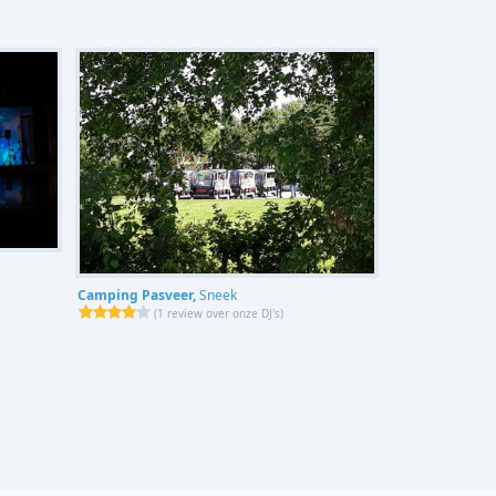
Camping Pasveer,
Sneek
(
1 review over onze DJ's
)