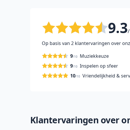
9.3
/
Op basis van 2 klantervaringen over onz
9
Muziekkeuze
/10
9
Inspelen op sfeer
/10
10
Vriendelijkheid & serv
/10
Klantervaringen over onz