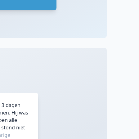
. 3 dagen
men. Hij was
oen alle
 stond niet
arige