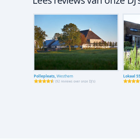
Lees reviews van onze DJ'
Pollepleats,
Westhem
Lokaal 5
(
92 reviews over onze DJ's
)