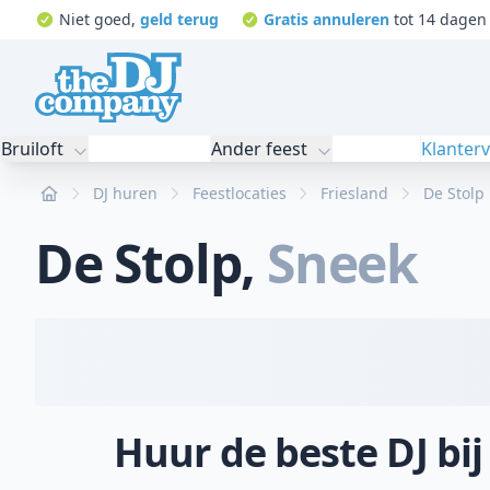
Niet goed,
geld terug
Gratis annuleren
tot 14 dagen 
Bruiloft
Ander feest
Klanter
Home
DJ huren
Feestlocaties
Friesland
De Stolp
De Stolp
,
Sneek
Huur de beste DJ bij