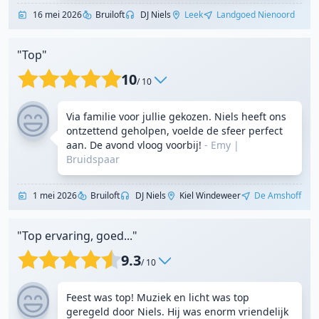
16 mei 2026
Bruiloft
DJ Niels
Leek
Landgoed Nienoord
"Top"
10
/ 10
Via familie voor jullie gekozen. Niels heeft ons
ontzettend geholpen, voelde de sfeer perfect
aan. De avond vloog voorbij!
- Emy
|
Bruidspaar
1 mei 2026
Bruiloft
DJ Niels
Kiel Windeweer
De Amshoff
"Top ervaring, goed..."
9.3
/ 10
Feest was top! Muziek en licht was top
geregeld door Niels. Hij was enorm vriendelijk