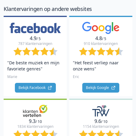
10
Klantervaringen op andere websites
4.9
4.8
/ 5
/ 5
787 klantervaringen
910 klantervaringen
"De beste muziek en mijn
"Het feest verliep naar
favoriete genres"
onze wens"
Marie
Eric
Bekijk Facebook 
Bekijk Google 
9.3
9.6
/ 10
/ 10
1834 klantervaringen
1154 klantervaringen