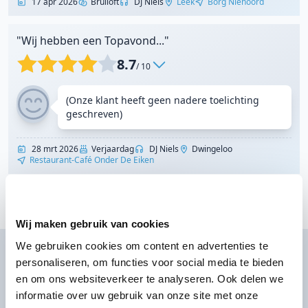
17 apr 2026
Bruiloft
DJ Niels
Leek
Borg Nienoord
"Wij hebben een Topavond..."
8.7
/ 10
(Onze klant heeft geen nadere toelichting
geschreven)
28 mrt 2026
Verjaardag
DJ Niels
Dwingeloo
Restaurant-Café Onder De Eiken
Toon meer klantervaringen
Wij maken gebruik van cookies
We gebruiken cookies om content en advertenties te
DJ huren voor jouw feest?
personaliseren, om functies voor social media te bieden
Ontvang direct prijzen per WhatsApp of sms
en om ons websiteverkeer te analyseren. Ook delen we
informatie over uw gebruik van onze site met onze