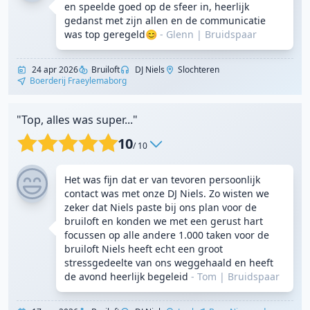
en speelde goed op de sfeer in, heerlijk
gedanst met zijn allen en de communicatie
was top geregeld😊
- Glenn
|
Bruidspaar
24 apr 2026
Bruiloft
DJ Niels
Slochteren
Boerderij Fraeylemaborg
"Top, alles was super..."
10
/ 10
Het was fijn dat er van tevoren persoonlijk
contact was met onze DJ Niels. Zo wisten we
zeker dat Niels paste bij ons plan voor de
bruiloft en konden we met een gerust hart
focussen op alle andere 1.000 taken voor de
bruiloft Niels heeft echt een groot
stressgedeelte van ons weggehaald en heeft
de avond heerlijk begeleid
- Tom
|
Bruidspaar