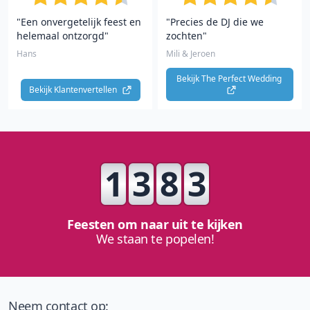
"Een onvergetelijk feest en
"Precies de DJ die we
helemaal ontzorgd"
zochten"
Hans
Mili & Jeroen
Bekijk The Perfect Wedding 
Bekijk Klantenvertellen 
1
3
8
3
Feesten om naar uit te kijken
We staan te popelen!
Neem contact op: