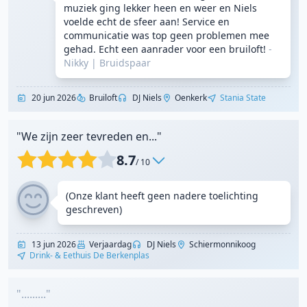
muziek ging lekker heen en weer en Niels
voelde echt de sfeer aan! Service en
communicatie was top geen problemen mee
gehad. Echt een aanrader voor een bruiloft!
-
Nikky
|
Bruidspaar
20 jun 2026
Bruiloft
DJ Niels
Oenkerk
Stania State
"We zijn zeer tevreden en..."
8.7
/ 10
(Onze klant heeft geen nadere toelichting
geschreven)
13 jun 2026
Verjaardag
DJ Niels
Schiermonnikoog
Drink- & Eethuis De Berkenplas
"........."