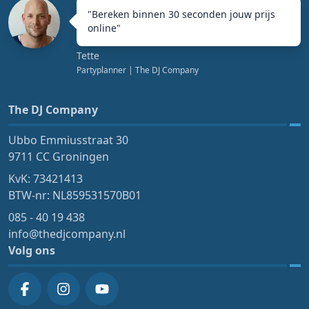
"
Bereken binnen 30 seconden jouw prijs
online
"
Tette
Partyplanner
| The DJ Company
The DJ Company
Ubbo Emmiusstraat 30
9711 CC Groningen
KvK: 73421413
BTW-nr: NL859531570B01
085 - 40 19 438
info@thedjcompany.nl
Volg ons