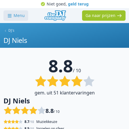
Niet goed,
geld terug
Menu
Ga naar prijzen
DJ's
DJ Niels
8.8
/ 10
gem. uit 51 klantervaringen
DJ Niels
8.8
/ 10
8.7
Muziekkeuze
/10
8.5
Inspelen op sfeer
/10