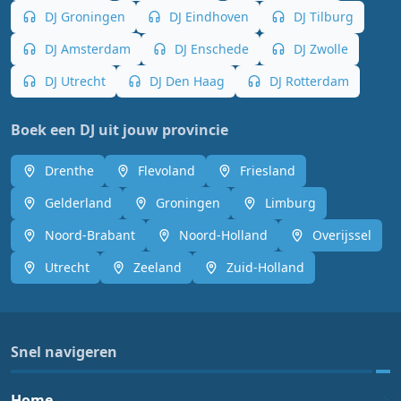
DJ Groningen
DJ Eindhoven
DJ Tilburg
DJ Amsterdam
DJ Enschede
DJ Zwolle
DJ Utrecht
DJ Den Haag
DJ Rotterdam
Boek een DJ uit jouw provincie
Drenthe
Flevoland
Friesland
Gelderland
Groningen
Limburg
Noord-Brabant
Noord-Holland
Overijssel
Utrecht
Zeeland
Zuid-Holland
Snel navigeren
Home