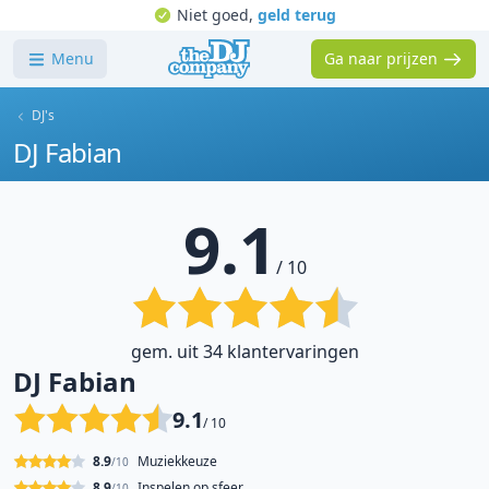
Niet goed,
geld terug
Menu
Ga naar prijzen
DJ's
DJ Fabian
9.1
/ 10
gem. uit 34 klantervaringen
DJ Fabian
9.1
/ 10
8.9
Muziekkeuze
/10
8.9
Inspelen op sfeer
/10