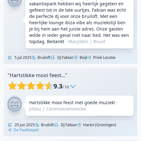
vakantiepark hebben wij heerlijk gegeten en
gefeest tot in de late uurtjes. Fabian was echt
de perfecte dj voor onze bruiloft. Met een
heerlijke lounge ibiza vibe als muziekstijl ben
je bij hem aan het juiste adres. Onze gasten
wilde in ieder geval niet naar bed. Het was een
topdag. Bedankt
- Marjolein
|
Bruid
5 jul 2025
Bruiloft
DJ Fabian
Boijl
Privé Locatie
"Hartstikke mooi feest..."
9.3
/ 10
Hartstikke mooi feest met goede muziek!
-
Jildou
|
Ceremoniemeester
20 jun 2025
Bruiloft
DJ Fabian
Haren (Groningen)
De Paalkoepel