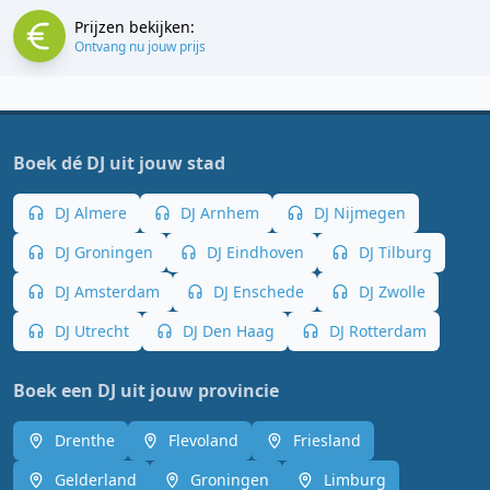
Prijzen bekijken:
Ontvang nu jouw prijs
Boek dé DJ uit jouw stad
DJ Almere
DJ Arnhem
DJ Nijmegen
DJ Groningen
DJ Eindhoven
DJ Tilburg
DJ Amsterdam
DJ Enschede
DJ Zwolle
DJ Utrecht
DJ Den Haag
DJ Rotterdam
Boek een DJ uit jouw provincie
Drenthe
Flevoland
Friesland
Gelderland
Groningen
Limburg