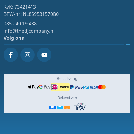
KvK: 73421413
BTW-nr: NL859531570B01
085 - 40 19 438
info@thedjcompany.nl
Volg ons
Betaal veilig
Bekend van