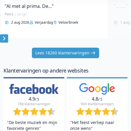
"Al met al prima. De..."
"........."
Petra
|
Jarige
2 aug 2026
Verjaardag
Velserbroek
1 aug 
Item
1
Lees 18260 klantervaringen
of
10
Klantervaringen op andere websites
4.9
4.8
/ 5
/ 5
788 klantervaringen
909 klantervaringen
"De beste muziek en mijn
"Het feest verliep naar
favoriete genres"
onze wens"