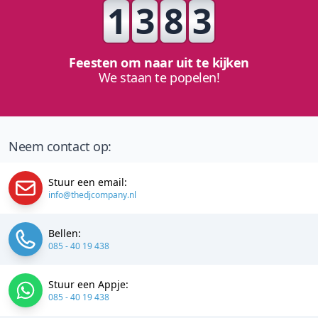
1
3
8
3
Feesten om naar uit te kijken
We staan te popelen!
Neem contact op:
Stuur een email:
info@thedjcompany.nl
Bellen:
085 - 40 19 438
Stuur een Appje:
085 - 40 19 438