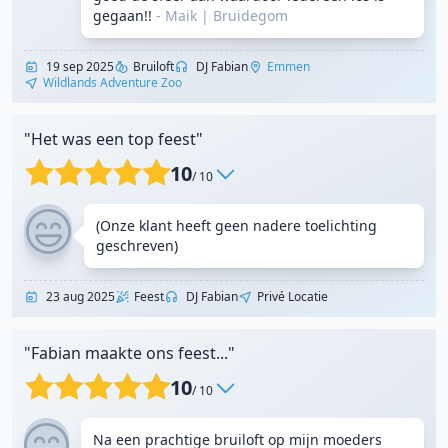
gegaan!!
- Maik
|
Bruidegom
19 sep 2025
Bruiloft
DJ Fabian
Emmen
Wildlands Adventure Zoo
"Het was een top feest"
10
/ 10
(Onze klant heeft geen nadere toelichting
geschreven)
23 aug 2025
Feest
DJ Fabian
Privé Locatie
"Fabian maakte ons feest..."
10
/ 10
Na een prachtige bruiloft op mijn moeders