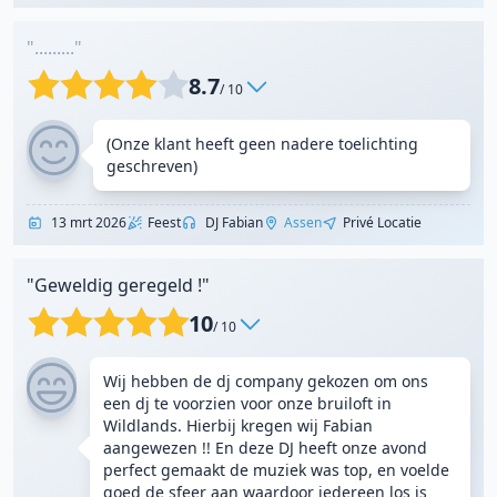
"........."
8.7
/ 10
(Onze klant heeft geen nadere toelichting
geschreven)
13 mrt 2026
Feest
DJ Fabian
Assen
Privé Locatie
"Geweldig geregeld !"
10
/ 10
Wij hebben de dj company gekozen om ons
een dj te voorzien voor onze bruiloft in
Wildlands. Hierbij kregen wij Fabian
aangewezen !! En deze DJ heeft onze avond
perfect gemaakt de muziek was top, en voelde
goed de sfeer aan waardoor iedereen los is