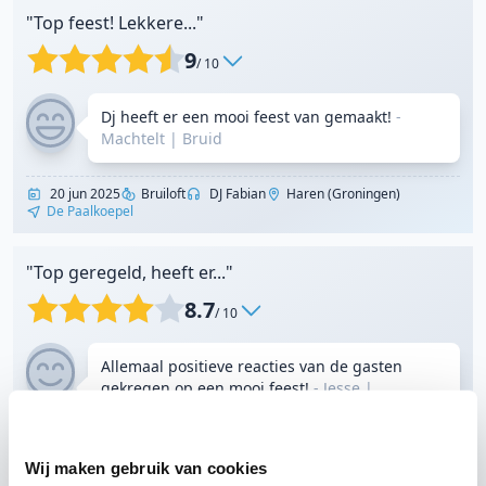
"Top feest! Lekkere..."
9
/ 10
Dj heeft er een mooi feest van gemaakt!
-
Machtelt
|
Bruid
20 jun 2025
Bruiloft
DJ Fabian
Haren (Groningen)
De Paalkoepel
"Top geregeld, heeft er..."
8.7
/ 10
Allemaal positieve reacties van de gasten
gekregen op een mooi feest!
- Jesse
|
Bruidegom
20 jun 2025
Bruiloft
DJ Fabian
Haren (Groningen)
Wij maken gebruik van cookies
De Paalkoepel