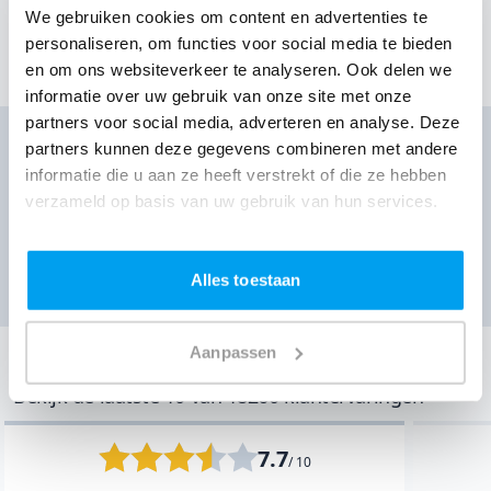
We gebruiken cookies om content en advertenties te
personaliseren, om functies voor social media te bieden
Toon meer klantervaringen
en om ons websiteverkeer te analyseren. Ook delen we
informatie over uw gebruik van onze site met onze
partners voor social media, adverteren en analyse. Deze
partners kunnen deze gegevens combineren met andere
DJ huren voor jouw feest?
informatie die u aan ze heeft verstrekt of die ze hebben
Ontvang direct prijzen per WhatsApp of sms
verzameld op basis van uw gebruik van hun services.
Ga naar prijzen
Alles toestaan
Aanpassen
Onze klantervaringen
Bekijk de laatste 10 van 18260 klantervaringen
7.7
/ 10