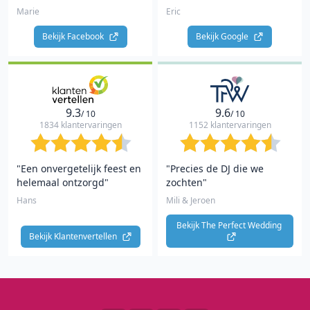
Marie
Eric
Bekijk Facebook 
Bekijk Google 
9.3
9.6
/ 10
/ 10
1834 klantervaringen
1152 klantervaringen
"Een onvergetelijk feest en
"Precies de DJ die we
helemaal ontzorgd"
zochten"
Hans
Mili & Jeroen
Bekijk The Perfect Wedding 
Bekijk Klantenvertellen 