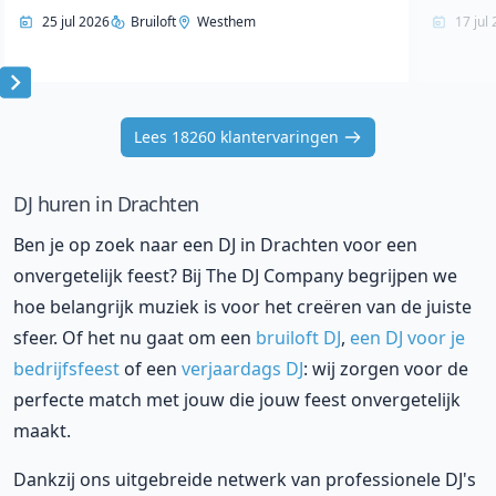
25 jul 2026
Bruiloft
Westhem
17 jul
Item
1
Lees 18260 klantervaringen
of
10
DJ huren in Drachten
Ben je op zoek naar een DJ in Drachten voor een
onvergetelijk feest? Bij The DJ Company begrijpen we
hoe belangrijk muziek is voor het creëren van de juiste
sfeer. Of het nu gaat om een
bruiloft DJ
,
een DJ voor je
bedrijfsfeest
of een
verjaardags DJ
: wij zorgen voor de
perfecte match met jouw die jouw feest onvergetelijk
maakt.
Dankzij ons uitgebreide netwerk van professionele DJ's