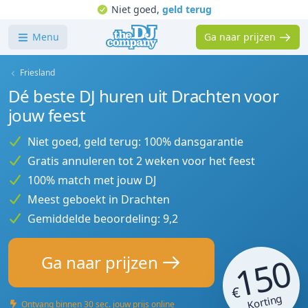
Niet goed,
geld terug
Menu
Ga naar prijzen
Friesland
Dé beste DJ huren uit Drachten voor
jouw feest
Niet goed, geld terug: 100% dansgarantie
Gratis annuleren tot 2 weken voor het feest
100% match met jouw DJ
Meest geboekt in Drachten
Gemiddelde beoordeling: 9,2
150
Ga naar prijzen
€
Korting
Ontvang binnen 30 sec. jouw prijs online