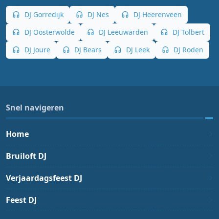
DJ Gorredijk
DJ Nes
DJ Heerenveen
DJ Oosterwolde
DJ Leeuwarden
DJ Tolbert
DJ Joure
DJ Bears
DJ Leek
DJ Roden
Snel navigeren
Home
Bruiloft DJ
Verjaardagsfeest DJ
Feest DJ