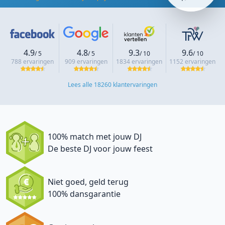
4.9
4.8
9.3
9.6
/ 5
/ 5
/ 10
/ 10
788 ervaringen
909 ervaringen
1834 ervaringen
1152 ervaringen
Lees alle 18260 klantervaringen
100% match met jouw DJ
De beste DJ voor jouw feest
Niet goed, geld terug
100% dansgarantie