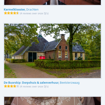
Karmelklooster,
Drachten
(
4 reviews over onze DJ's
)
De Buorskip: Dorpshuis & zalenverhuur,
Beetsterzwaag
(
4 reviews over onze DJ's
)