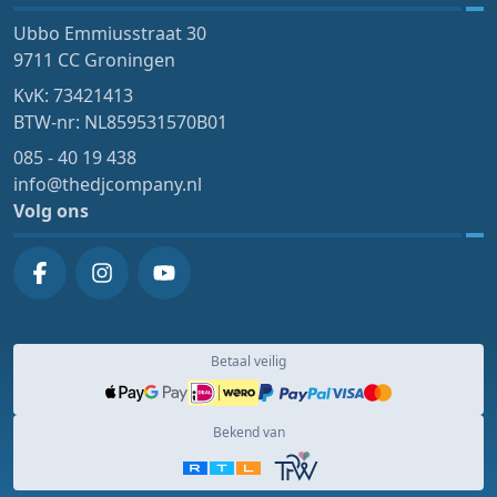
Ubbo Emmiusstraat 30
9711 CC Groningen
KvK: 73421413
BTW-nr: NL859531570B01
085 - 40 19 438
info@thedjcompany.nl
Volg ons
Betaal veilig
Bekend van