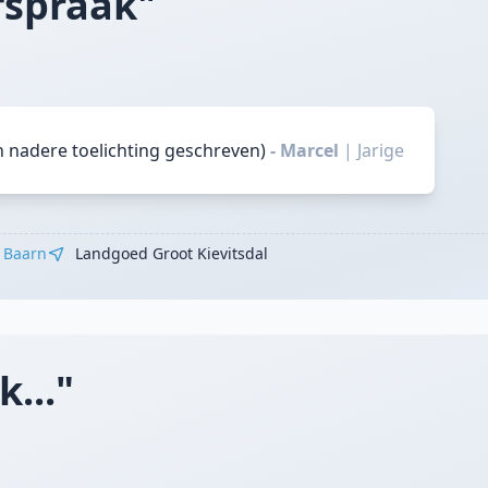
fspraak"
n nadere toelichting geschreven)
- Marcel
|
Jarige
Baarn
Landgoed Groot Kievitsdal
k..."