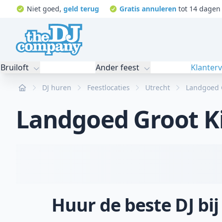
Niet goed,
geld terug
Gratis annuleren
tot 14 dagen 
Bruiloft
Ander feest
Klanter
Home
DJ huren
Feestlocaties
Utrecht
Landgoed G
Landgoed Groot Ki
Huur de beste DJ bi