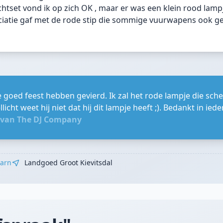
ichtset vond ik op zich OK , maar er was een klein rood lampj
iatie gaf met de rode stip die sommige vuurwapens ook g
ie goed feest hebben gevierd. Ik zal het rode lampje die sc
icht weet hij niet dat hij dit lampje heeft ;). Bedankt in iede
 van The DJ Company
arn
Landgoed Groot Kievitsdal