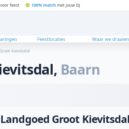
voor feest
100% match
met jouw DJ
varingen
Feestlocaties
Waar we draaie
root Kievitsdal
evitsdal
,
Baarn
j Landgoed Groot Kievitsda