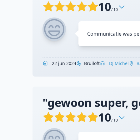
10
/ 10
Communicatie was perf
22 jun 2024
Bruiloft
DJ Michel
B
"gewoon super, ge
10
/ 10