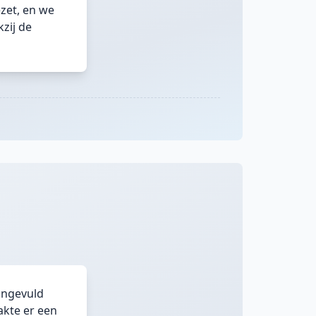
zet, en we
zij de
aangevuld
akte er een