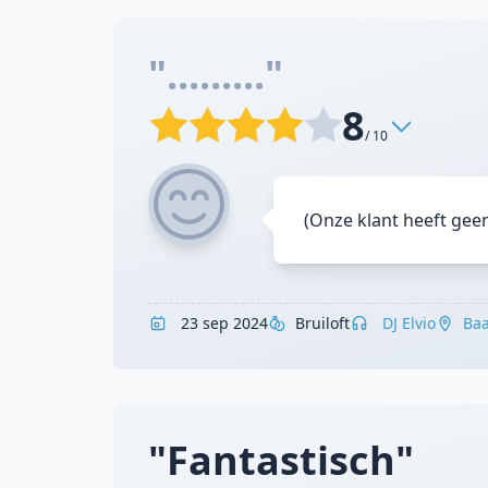
"........."
8
/ 10
(Onze klant heeft gee
23 sep 2024
Bruiloft
DJ Elvio
Ba
"Fantastisch"