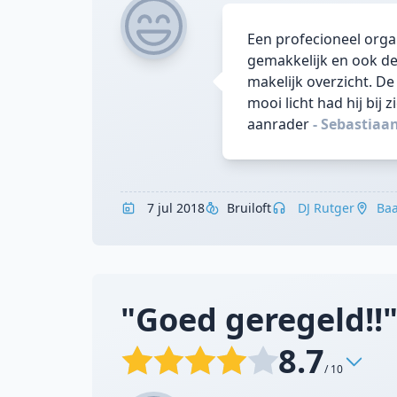
Een profecioneel orga
gemakkelijk en ook de 
makelijk overzicht. D
mooi licht had hij bij 
aanrader
- Sebastiaa
7 jul 2018
Bruiloft
DJ Rutger
Ba
"Goed geregeld!!
8.7
/ 10