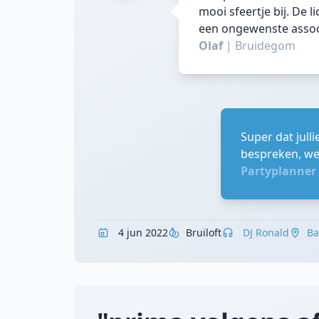
mooi sfeertje bij. De l
een ongewenste assoc
Olaf
|
Bruidegom
Super dat jull
bespreken, well
Partyplanner
4 jun 2022
Bruiloft
DJ Ronald
Ba