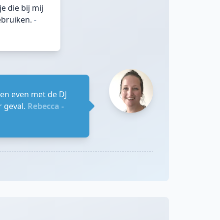
e die bij mij
ebruiken.
-
heen even met de DJ
r geval.
Rebecca -