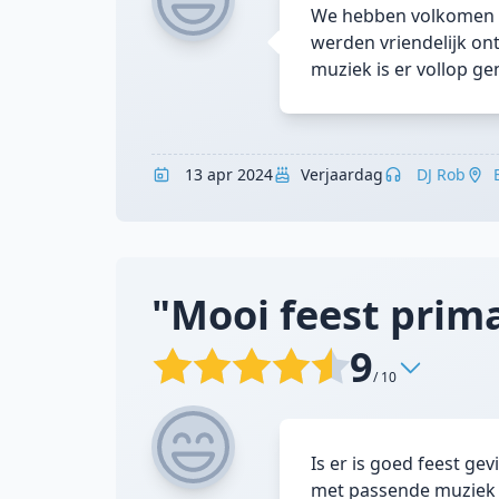
We hebben volkomen on
werden vriendelijk on
muziek is er vollop ge
13 apr 2024
Verjaardag
DJ Rob
"Mooi feest prima
9
/ 10
Is er is goed feest ge
met passende muziek e