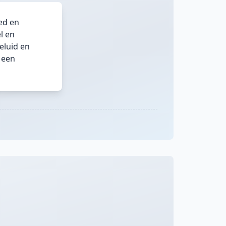
ed en
l en
eluid en
t een