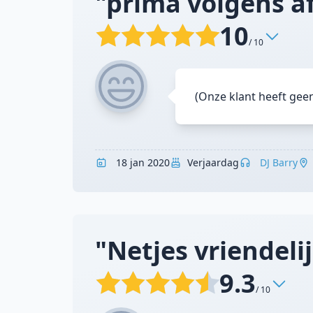
"prima volgens a
10
/ 10
(Onze klant heeft gee
18 jan 2020
Verjaardag
DJ Barry
"Netjes vriendelij
9.3
/ 10