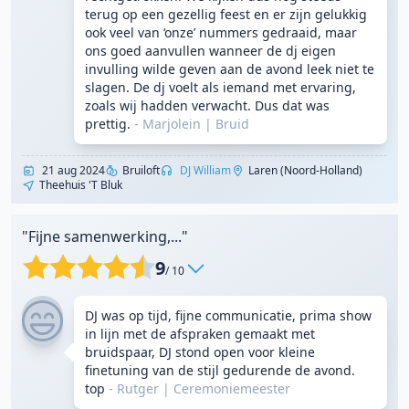
terug op een gezellig feest en er zijn gelukkig
ook veel van ‘onze’ nummers gedraaid, maar
ons goed aanvullen wanneer de dj eigen
invulling wilde geven aan de avond leek niet te
slagen. De dj voelt als iemand met ervaring,
zoals wij hadden verwacht. Dus dat was
prettig.
- Marjolein
|
Bruid
21 aug 2024
Bruiloft
DJ William
Laren (Noord-Holland)
Theehuis 't Bluk
"Fijne samenwerking,..."
9
/ 10
DJ was op tijd, fijne communicatie, prima show
in lijn met de afspraken gemaakt met
bruidspaar, DJ stond open voor kleine
finetuning van de stijl gedurende de avond.
top
- Rutger
|
Ceremoniemeester