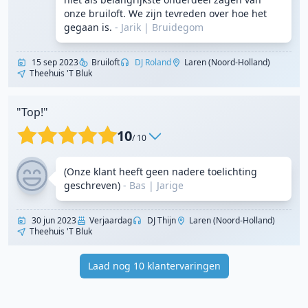
onze bruiloft. We zijn tevreden over hoe het
gegaan is.
- Jarik
|
Bruidegom
15 sep 2023
Bruiloft
DJ Roland
Laren (Noord-Holland)
Theehuis 't Bluk
"Top!"
10
/ 10
(Onze klant heeft geen nadere toelichting
geschreven)
- Bas
|
Jarige
30 jun 2023
Verjaardag
DJ Thijn
Laren (Noord-Holland)
Theehuis 't Bluk
Laad nog 10 klantervaringen