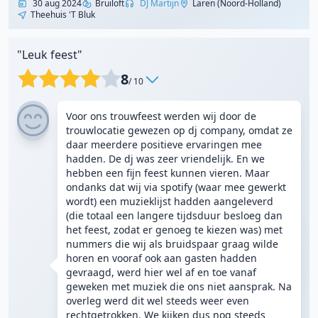
30 aug 2024
Bruiloft
DJ Martijn
Laren (Noord-Holland)
Theehuis 't Bluk
"Leuk feest"
8
/ 10
Voor ons trouwfeest werden wij door de
trouwlocatie gewezen op dj company, omdat ze
daar meerdere positieve ervaringen mee
hadden. De dj was zeer vriendelijk. En we
hebben een fijn feest kunnen vieren. Maar
ondanks dat wij via spotify (waar mee gewerkt
wordt) een muzieklijst hadden aangeleverd
(die totaal een langere tijdsduur besloeg dan
het feest, zodat er genoeg te kiezen was) met
nummers die wij als bruidspaar graag wilde
horen en vooraf ook aan gasten hadden
gevraagd, werd hier wel af en toe vanaf
geweken met muziek die ons niet aansprak. Na
overleg werd dit wel steeds weer even
rechtgetrokken. We kijken dus nog steeds