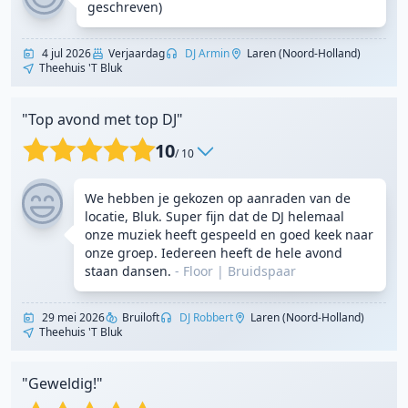
geschreven)
4 jul 2026
Verjaardag
DJ Armin
Laren (Noord-Holland)
Theehuis 't Bluk
"Top avond met top DJ"
10
/ 10
We hebben je gekozen op aanraden van de
locatie, Bluk. Super fijn dat de DJ helemaal
onze muziek heeft gespeeld en goed keek naar
onze groep. Iedereen heeft de hele avond
staan dansen.
- Floor
|
Bruidspaar
29 mei 2026
Bruiloft
DJ Robbert
Laren (Noord-Holland)
Theehuis 't Bluk
"Geweldig!"