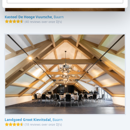
Kasteel De Hooge Vuursche,
Baarn
(
40 reviews over onze DJ's
)
Landgoed Groot Kievitsdal,
Baarn
(
18 reviews over onze DJ's
)