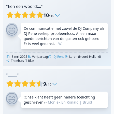
"Een een woord:..."
10
/ 10
De communicatie met zowel de DJ Company als
DJ Rene verliep probleemloos. Alleen maar
goede berichten van de gasten ook gehoord.
Er is veel gedanst.
- W.
8 mrt 2025
Verjaardag
DJ Rene
Laren (Noord-Holland)
Theehuis 't Bluk
"........."
9
/ 10
(Onze klant heeft geen nadere toelichting
geschreven)
- Moniek En Ronald
|
Bruid