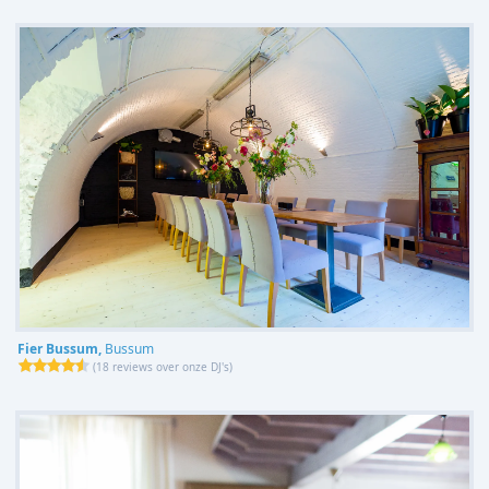
Fier Bussum,
Bussum
(
18 reviews over onze DJ's
)