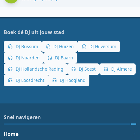
Boek dé DJ uit jouw stad
DJ Bussum
DJ Huizen
DJ Hilversum
DJ Naarden
DJ Baarn
DJ Hollandsche Rading
DJ Soest
DJ Almere
DJ Loosdrecht
DJ Hoogland
Snel navigeren
Home