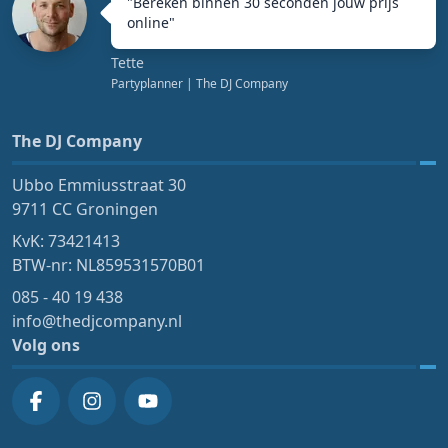
"
Bereken binnen 30 seconden jouw prijs
online
"
Tette
Partyplanner
| The DJ Company
The DJ Company
Ubbo Emmiusstraat 30
9711 CC Groningen
KvK: 73421413
BTW-nr: NL859531570B01
085 - 40 19 438
info@thedjcompany.nl
Volg ons