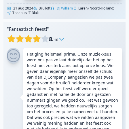
21 aug 2024
Bruiloft
DJ William
Laren (Noord-Holland)
Theehuis 't Bluk
"Fantastisch feest!"
8
/ 10
Het ging helemaal prima. Onze muziekkeus
werd ons pas zo laat duidelijk dat het op het
feest niet zo sterk aansloot op onze keus. We
geven daar eigenlijk meer onszelf de schuld
van dan DJCompany, aangezien we pas twee
dagen voor de bruiloft helderder kregen wat
we wilden. Op het feest zelf werd er goed
gedanst en met name de door ons gekozen
nummers gingen we goed op. Het was gewoon
top geregeld, we hadden nauwelijks zorgen
om het proces en jullie namen veel uit handen.
Dat was ook precies wat we wilden aangezien
we weinig mening hadden en het feest ook
niet als belangrijkste onderdeel zagen van