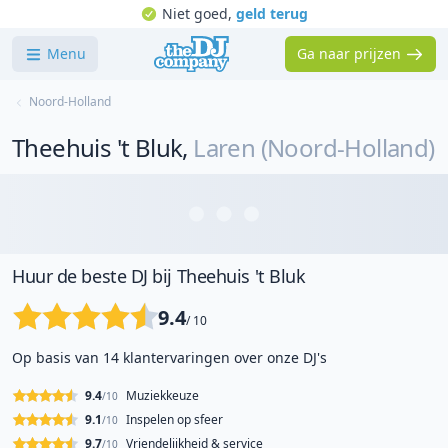
Niet goed,
geld terug
Menu
Ga naar prijzen
Noord-Holland
Theehuis 't Bluk
,
Laren (Noord-Holland)
Huur de beste DJ bij Theehuis 't Bluk
9.4
/ 10
Op basis van 14 klantervaringen over onze DJ's
9.4
Muziekkeuze
/10
9.1
Inspelen op sfeer
/10
9.7
Vriendelijkheid & service
/10