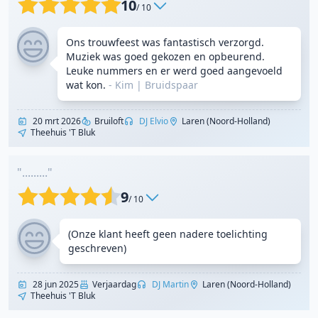
10
/ 10
Ons trouwfeest was fantastisch verzorgd.
Muziek was goed gekozen en opbeurend.
Leuke nummers en er werd goed aangevoeld
wat kon.
- Kim
|
Bruidspaar
20 mrt 2026
Bruiloft
DJ Elvio
Laren (Noord-Holland)
Theehuis 't Bluk
"........."
9
/ 10
(Onze klant heeft geen nadere toelichting
geschreven)
28 jun 2025
Verjaardag
DJ Martin
Laren (Noord-Holland)
Theehuis 't Bluk