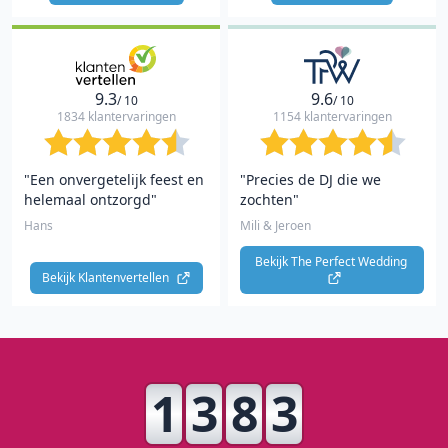
9.3
9.6
/ 10
/ 10
1834 klantervaringen
1154 klantervaringen
"Een onvergetelijk feest en
"Precies de DJ die we
helemaal ontzorgd"
zochten"
Hans
Mili & Jeroen
Bekijk The Perfect Wedding 
Bekijk Klantenvertellen 
1
3
8
3