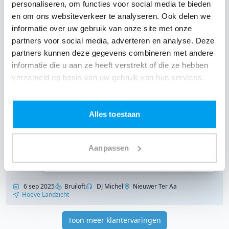
professioneel!! Topppp dank jullie wel!
- Nikki
|
personaliseren, om functies voor social media te bieden
Jarige
en om ons websiteverkeer te analyseren. Ook delen we
informatie over uw gebruik van onze site met onze
8 nov 2025
Verjaardag
DJ Michel
Hilversum
partners voor social media, adverteren en analyse. Deze
Brasserie Zonnestraal
partners kunnen deze gegevens combineren met andere
informatie die u aan ze heeft verstrekt of die ze hebben
"Geweldige en lieve dj"
verzameld op basis van uw gebruik van hun services.
10
/ 10
Alles toestaan
Er is heerlijk gedanst, zelfs na de afwezigheid
van ons als bruidspaar. Enorm veel
complimenten over de dj en lichtman gehad,
Aanpassen
iedereen heeft het enorm naar hun zin gehad.
- Tessa
|
Bruid
6 sep 2025
Bruiloft
DJ Michel
Nieuwer Ter Aa
Hoeve Landzicht
Toon meer klantervaringen