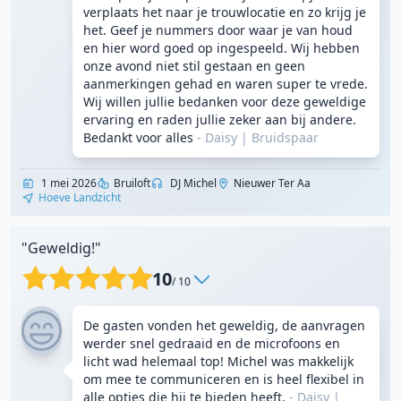
verplaats het naar je trouwlocatie en zo krijg je
het. Geef je nummers door waar je van houd
en hier word goed op ingespeeld. Wij hebben
onze avond niet stil gestaan en geen
aanmerkingen gehad en waren super te vrede.
Wij willen jullie bedanken voor deze geweldige
ervaring en raden jullie zeker aan bij andere.
Bedankt voor alles
- Daisy
|
Bruidspaar
1 mei 2026
Bruiloft
DJ Michel
Nieuwer Ter Aa
Hoeve Landzicht
"Geweldig!"
10
/ 10
De gasten vonden het geweldig, de aanvragen
werder snel gedraaid en de microfoons en
licht wad helemaal top! Michel was makkelijk
om mee te communiceren en is heel flexibel in
alle opties die hij te bieden heeft.
- Daisy
|