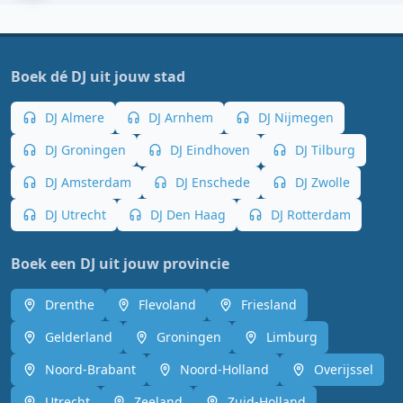
Boek dé DJ uit jouw stad
DJ Almere
DJ Arnhem
DJ Nijmegen
DJ Groningen
DJ Eindhoven
DJ Tilburg
DJ Amsterdam
DJ Enschede
DJ Zwolle
DJ Utrecht
DJ Den Haag
DJ Rotterdam
Boek een DJ uit jouw provincie
Drenthe
Flevoland
Friesland
Gelderland
Groningen
Limburg
Noord-Brabant
Noord-Holland
Overijssel
Utrecht
Zeeland
Zuid-Holland