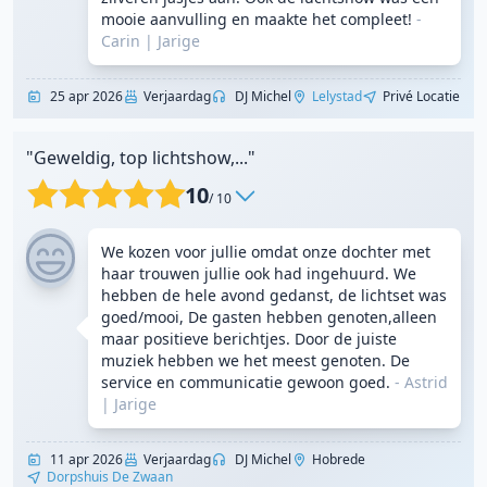
mooie aanvulling en maakte het compleet!
-
Carin
|
Jarige
25 apr 2026
Verjaardag
DJ Michel
Lelystad
Privé Locatie
"Geweldig, top lichtshow,..."
10
/ 10
We kozen voor jullie omdat onze dochter met
haar trouwen jullie ook had ingehuurd. We
hebben de hele avond gedanst, de lichtset was
goed/mooi, De gasten hebben genoten,alleen
maar positieve berichtjes. Door de juiste
muziek hebben we het meest genoten. De
service en communicatie gewoon goed.
- Astrid
|
Jarige
11 apr 2026
Verjaardag
DJ Michel
Hobrede
Dorpshuis De Zwaan