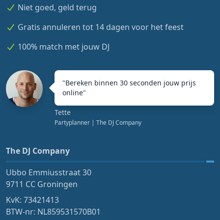
Niet goed, geld terug
Gratis annuleren tot 14 dagen voor het feest
100% match met jouw DJ
"
Bereken binnen 30 seconden jouw prijs
online
"
Tette
Partyplanner
| The DJ Company
The DJ Company
Ubbo Emmiusstraat 30
9711 CC Groningen
KvK: 73421413
BTW-nr: NL859531570B01