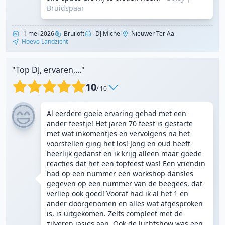
Bruidspaar
1 mei 2026
Bruiloft
DJ Michel
Nieuwer Ter Aa
Hoeve Landzicht
"Top DJ, ervaren,..."
10
/ 10
Al eerdere goeie ervaring gehad met een
ander feestje! Het jaren 70 feest is gestarte
met wat inkomentjes en vervolgens na het
voorstellen ging het los! Jong en oud heeft
heerlijk gedanst en ik krijg alleen maar goede
reacties dat het een topfeest was! Een vriendin
had op een nummer een workshop dansles
gegeven op een nummer van de beegees, dat
verliep ook goed! Vooraf had ik al het 1 en
ander doorgenomen en alles wat afgesproken
is, is uitgekomen. Zelfs compleet met de
zilveren jasjes aan. Ook de luchtshow was een