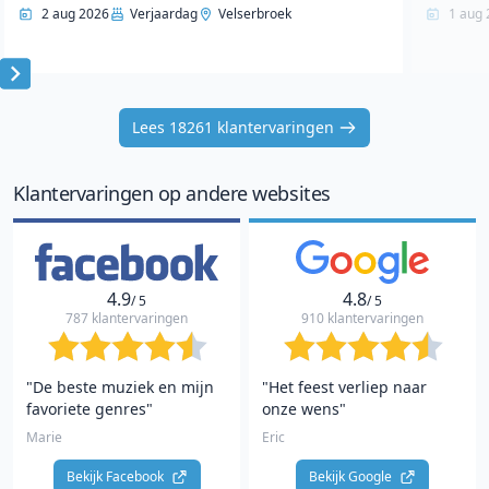
2 aug 2026
Verjaardag
Velserbroek
1 aug 
Item
1
Lees 18261 klantervaringen
of
10
Klantervaringen op andere websites
4.9
4.8
/ 5
/ 5
787 klantervaringen
910 klantervaringen
"De beste muziek en mijn
"Het feest verliep naar
favoriete genres"
onze wens"
Marie
Eric
Bekijk Facebook 
Bekijk Google 