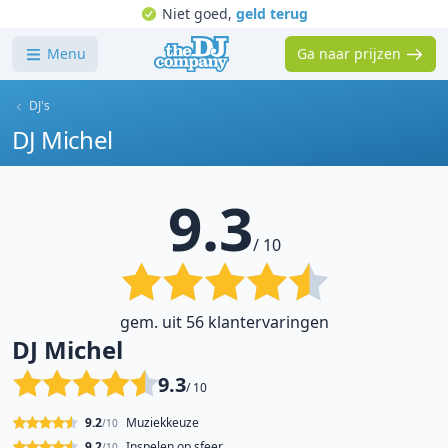
Niet goed,
geld terug
Menu
Ga naar prijzen
DJ's
DJ Michel
9.3
/ 10
gem. uit 56 klantervaringen
DJ Michel
9.3
/ 10
9.2
Muziekkeuze
/10
9.2
Inspelen op sfeer
/10