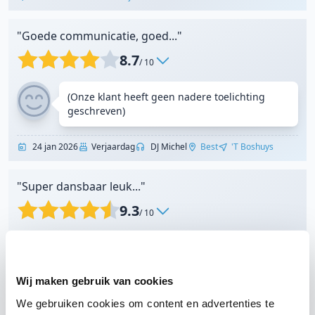
"Goede communicatie, goed..."
8.7
/ 10
(Onze klant heeft geen nadere toelichting
geschreven)
24 jan 2026
Verjaardag
DJ Michel
Best
't Boshuys
"Super dansbaar leuk..."
9.3
/ 10
DJ Michel en lichttechnicus John (sorry weet
niet meer zeker of hij zo heet) waren
fantastisch! Het licht speelde ook echt een
Wij maken gebruik van cookies
grote rol tijdens het feest/muziek. En de DJ wist
de sfeer goed te vangen en alles was zeer
We gebruiken cookies om content en advertenties te