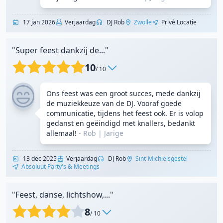
17 jan 2026
Verjaardag
DJ Rob
Zwolle
Privé Locatie
"Super feest dankzij de..."
10
/ 10
Ons feest was een groot succes, mede dankzij
de muziekkeuze van de DJ. Vooraf goede
communicatie, tijdens het feest ook. Er is volop
gedanst en geëindigd met knallers, bedankt
allemaal!
- Rob
|
Jarige
13 dec 2025
Verjaardag
DJ Rob
Sint-Michielsgestel
Absoluut Party's & Meetings
"Feest, danse, lichtshow,..."
8
/ 10