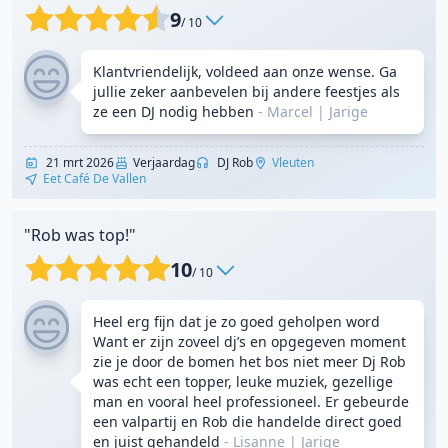
9
/ 10
Klantvriendelijk, voldeed aan onze wense. Ga
jullie zeker aanbevelen bij andere feestjes als
ze een DJ nodig hebben
- Marcel
|
Jarige
21 mrt 2026
Verjaardag
DJ Rob
Vleuten
Eet Café De Vallen
"Rob was top!"
10
/ 10
Heel erg fijn dat je zo goed geholpen word
Want er zijn zoveel dj’s en opgegeven moment
zie je door de bomen het bos niet meer Dj Rob
was echt een topper, leuke muziek, gezellige
man en vooral heel professioneel. Er gebeurde
een valpartij en Rob die handelde direct goed
en juist gehandeld
- Lisanne
|
Jarige