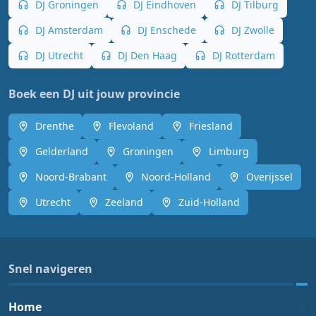
DJ Groningen
DJ Eindhoven
DJ Tilburg
DJ Amsterdam
DJ Enschede
DJ Zwolle
DJ Utrecht
DJ Den Haag
DJ Rotterdam
Boek een DJ uit jouw provincie
Drenthe
Flevoland
Friesland
Gelderland
Groningen
Limburg
Noord-Brabant
Noord-Holland
Overijssel
Utrecht
Zeeland
Zuid-Holland
Snel navigeren
Home