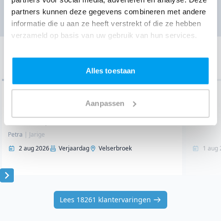
Ga naar prijzen
partners kunnen deze gegevens combineren met andere
informatie die u aan ze heeft verstrekt of die ze hebben
verzameld op basis van uw gebruik van hun services.
Onze klantervaringen
Bekijk de laatste 10 van 18261 klantervaringen
Alles toestaan
7.7
/ 10
Aanpassen
"Al met al prima. De..."
"........."
Petra
|
Jarige
2 aug 2026
Verjaardag
Velserbroek
1 aug 
Item
1
Lees 18261 klantervaringen
of
10