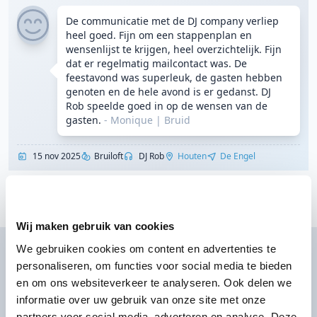
De communicatie met de DJ company verliep
heel goed. Fijn om een stappenplan en
wensenlijst te krijgen, heel overzichtelijk. Fijn
dat er regelmatig mailcontact was. De
feestavond was superleuk, de gasten hebben
genoten en de hele avond is er gedanst. DJ
Rob speelde goed in op de wensen van de
gasten.
- Monique
|
Bruid
15 nov 2025
Bruiloft
DJ Rob
Houten
De Engel
Toon meer klantervaringen
Wij maken gebruik van cookies
We gebruiken cookies om content en advertenties te
DJ huren voor jouw feest?
personaliseren, om functies voor social media te bieden
Ontvang direct prijzen per WhatsApp of sms
en om ons websiteverkeer te analyseren. Ook delen we
informatie over uw gebruik van onze site met onze
partners voor social media, adverteren en analyse. Deze