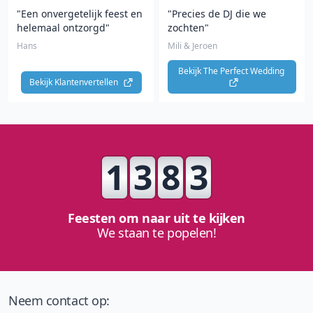
"Een onvergetelijk feest en
"Precies de DJ die we
helemaal ontzorgd"
zochten"
Hans
Mili & Jeroen
Bekijk The Perfect Wedding 
Bekijk Klantenvertellen 
1
3
8
3
Feesten om naar uit te kijken
We staan te popelen!
Neem contact op: