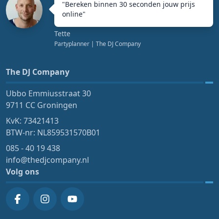
"
Bereken binnen 30 seconden jouw prijs
online
"
Tette
Partyplanner
| The DJ Company
The DJ Company
Ubbo Emmiusstraat 30
9711 CC Groningen
KvK: 73421413
BTW-nr: NL859531570B01
085 - 40 19 438
info@thedjcompany.nl
Volg ons