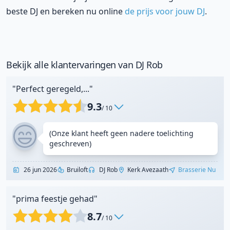
beste DJ en bereken nu online
de prijs voor jouw DJ
.
Bekijk alle klantervaringen van DJ Rob
"Perfect geregeld,..."
9.3
/ 10
(Onze klant heeft geen nadere toelichting
geschreven)
26 jun 2026
Bruiloft
DJ Rob
Kerk Avezaath
Brasserie Nu
"prima feestje gehad"
8.7
/ 10