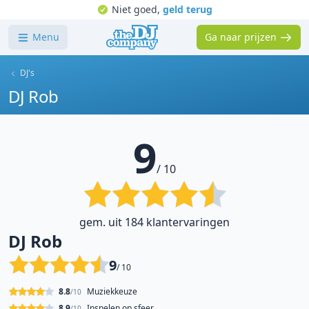
Niet goed,
geld terug
Menu
Ga naar prijzen
DJ's
DJ Rob
9
/ 10
gem. uit 184 klantervaringen
DJ Rob
9
/ 10
8.8
Muziekkeuze
/10
8.9
Inspelen op sfeer
/10