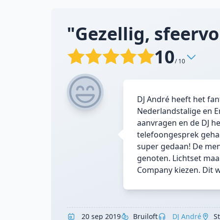
"Gezellig, sfeervol
10
/ 10
DJ André heeft het f
Nederlandstalige en E
aanvragen en de DJ h
telefoongesprek gehad
super gedaan! De mens
genoten. Lichtset maak
Company kiezen. Dit w
20 sep 2019
Bruiloft
DJ André
S