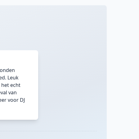
 konden
ed. Leuk
 het echt
val van
eer voor DJ