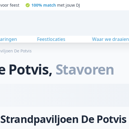
voor feest
100% match
met jouw DJ
varingen
Feestlocaties
Waar we draaie
viljoen De Potvis
e Potvis
,
Stavoren
 Strandpaviljoen De Potvis