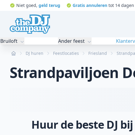
Niet goed,
geld terug
Gratis annuleren
tot 14 dagen 
Bruiloft
Ander feest
Klanter
Home
DJ huren
Feestlocaties
Friesland
Strandpa
Strandpaviljoen D
Huur de beste DJ bij