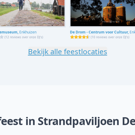
eemuseum,
Enkhuizen
De Drom - Centrum voor Cultuur,
En
(
12 reviews over onze DJ's
)
(
10 reviews over onze DJ's
)
Bekijk alle feestlocaties
eest in Strandpaviljoen De