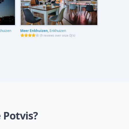
khuizen
Meer Enkhuizen,
Enkhuizen
(
9 reviews over onze DJ's
)
 Potvis?