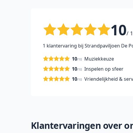
10
/ 
1 klantervaring bij Strandpaviljoen De P
10
Muziekkeuze
/10
10
Inspelen op sfeer
/10
10
Vriendelijkheid & serv
/10
Klantervaringen over onz