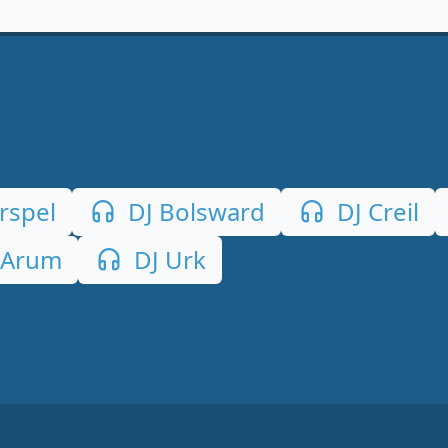
rspel
DJ Bolsward
DJ Creil
 Arum
DJ Urk