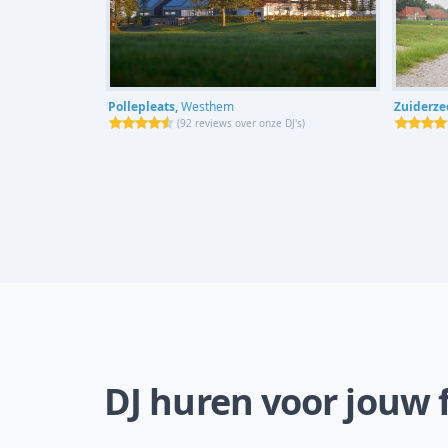
Pollepleats,
Westhem
Zuiderz
(
92 reviews over onze DJ's
)
DJ huren voor jouw f