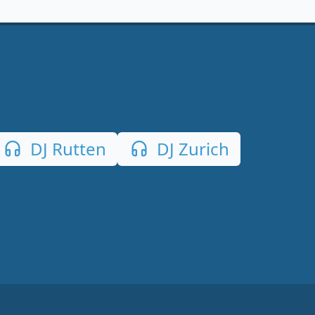
DJ Rutten
DJ Zurich