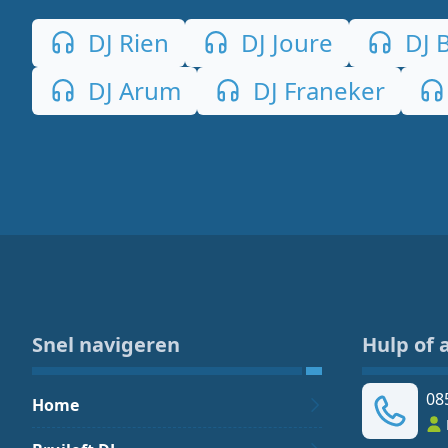
DJ Rien
DJ Joure
DJ 
DJ Arum
DJ Franeker
Snel navigeren
Hulp of 
08
Home