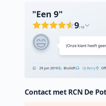
"Een 9"
9
/ 10
(Onze klant heeft gee
29 jun 2019
Bruiloft
DJ Berry
Of
Contact met RCN De Po