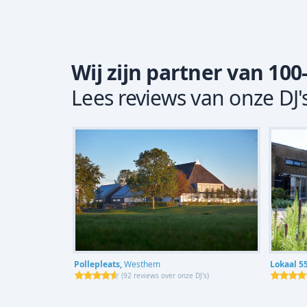
Wij zijn partner van 100
Lees reviews van onze DJ'
Pollepleats,
Westhem
Lokaal 5
(
92 reviews over onze DJ's
)