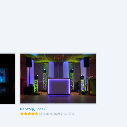
De Stolp,
Sneek
(
2 reviews over onze DJ's
)