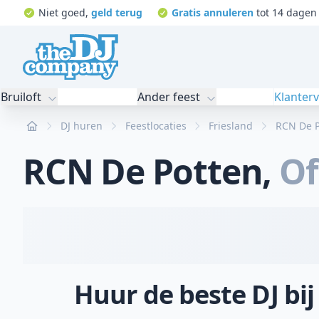
Niet goed,
geld terug
Gratis annuleren
tot 14 dagen 
Bruiloft
Ander feest
Klanter
Home
DJ huren
Feestlocaties
Friesland
RCN De P
RCN De Potten
,
Of
Huur de beste DJ bi