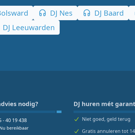
Bolsward
DJ Nes
DJ Baard
DJ Leeuwarden
advies nodig?
DJ huren mét garant
Niet goed, geld terug
5 - 40 19 438
Nu bereikbaar
Gratis annuleren tot 1