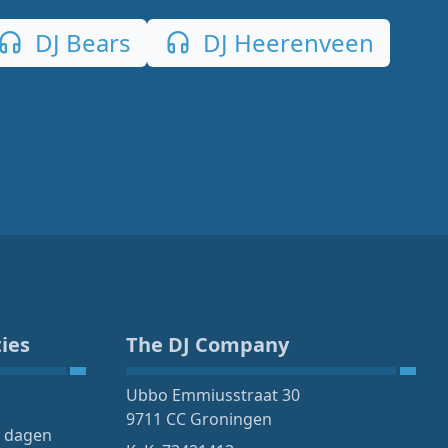
DJ Bears
DJ Heerenveen
ies
The DJ Company
Ubbo Emmiusstraat 30
9711 CC Groningen
4 dagen