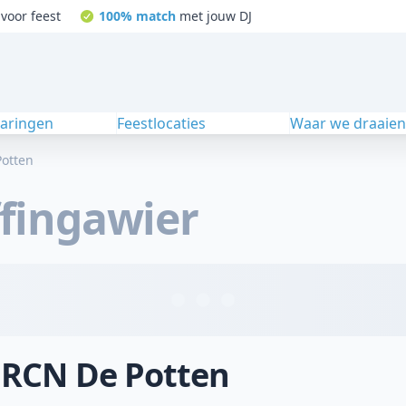
voor feest
100% match
met jouw DJ
varingen
Feestlocaties
Waar we draaie
otten
fingawier
j RCN De Potten