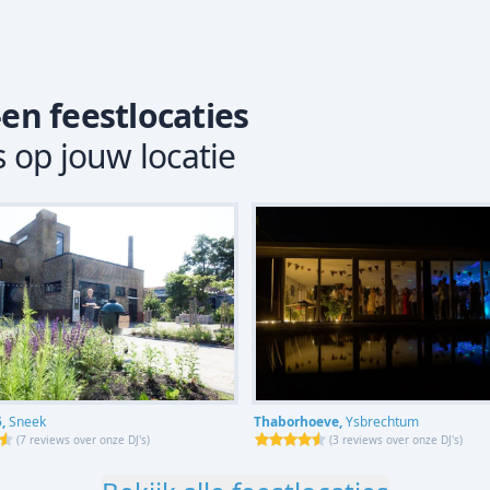
-en feestlocaties
s op jouw locatie
Thaborhoeve,
Ysbrechtum
5,
Sneek
(
3 reviews over onze DJ's
)
(
7 reviews over onze DJ's
)