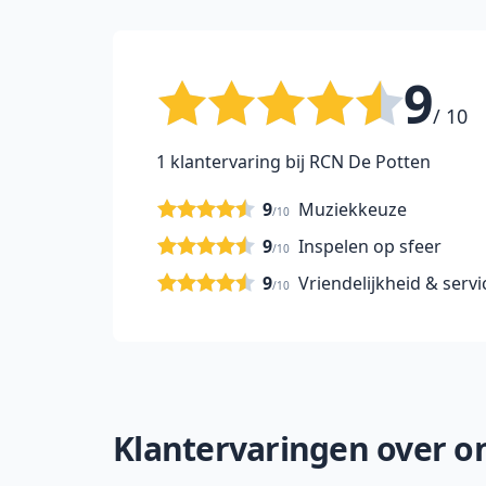
9
/ 10
1 klantervaring bij RCN De Potten
9
Muziekkeuze
/10
9
Inspelen op sfeer
/10
9
Vriendelijkheid & servi
/10
Klantervaringen over on