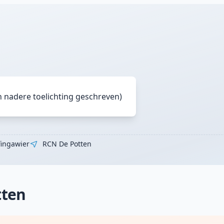
n nadere toelichting geschreven)
fingawier
RCN De Potten
tten