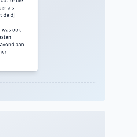
dat ze die
er als
t de dj
Er was ook
asten
e avond aan
nen