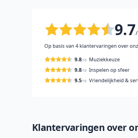
9.7
/
Op basis van 4 klantervaringen over onz
9.8
Muziekkeuze
/10
9.8
Inspelen op sfeer
/10
9.5
Vriendelijkheid & ser
/10
Klantervaringen over onz