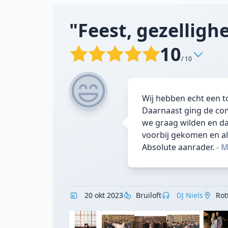
"Feest, gezellighe
10
/ 10
Wij hebben echt een to
Daarnaast ging de co
we graag wilden en daa
voorbij gekomen en al 
Absolute aanrader.
- 
20 okt 2023
Bruiloft
DJ Niels
Rot