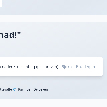
had!"
n nadere toelichting geschreven)
- Bjorn
|
Bruidegom
ttevalle
Paviljoen De Leyen