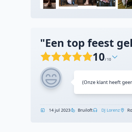
"Een top feest ge
10
/ 10
(Onze klant heeft gee
14 jul 2023
Bruiloft
DJ Lorenz
Ro