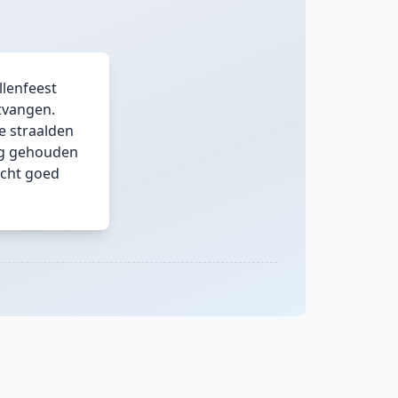
llenfeest
ntvangen.
e straalden
ing gehouden
echt goed