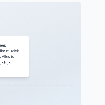
eer.
lke muziek
Alles is
elijk!!!