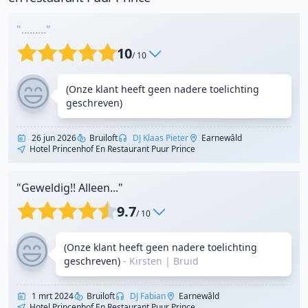
"........."
10
/ 10
(Onze klant heeft geen nadere toelichting
geschreven)
26 jun 2026
Bruiloft
DJ Klaas Pieter
Earnewâld
Hotel Princenhof En Restaurant Puur Prince
"Geweldig!! Alleen..."
9.7
/ 10
(Onze klant heeft geen nadere toelichting
geschreven)
- Kirsten
|
Bruid
1 mrt 2024
Bruiloft
DJ Fabian
Earnewâld
Hotel Princenhof En Restaurant Puur Prince