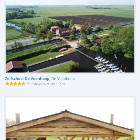
Zeilschool De Veenhoop,
De Veenhoop
(
6 reviews over onze DJ's
)