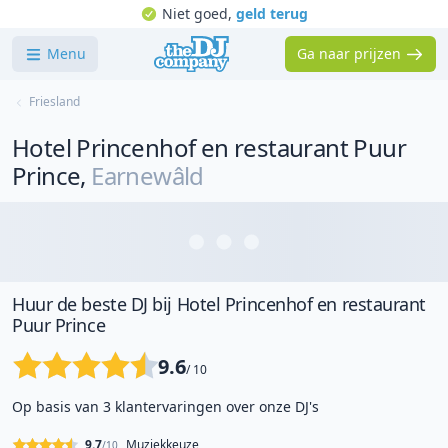
Niet goed,
geld terug
Menu
Ga naar prijzen
Friesland
Hotel Princenhof en restaurant Puur
Prince
,
Earnewâld
Huur de beste DJ bij Hotel Princenhof en restaurant
Puur Prince
9.6
/ 10
Op basis van 3 klantervaringen over onze DJ's
9.7
Muziekkeuze
/10