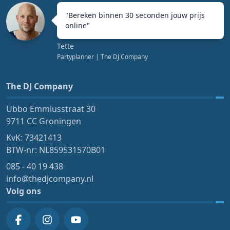
"
Bereken binnen 30 seconden jouw prijs
online
"
Tette
Partyplanner
| The DJ Company
The DJ Company
Ubbo Emmiusstraat 30
9711 CC Groningen
KvK: 73421413
BTW-nr: NL859531570B01
085 - 40 19 438
info@thedjcompany.nl
Volg ons