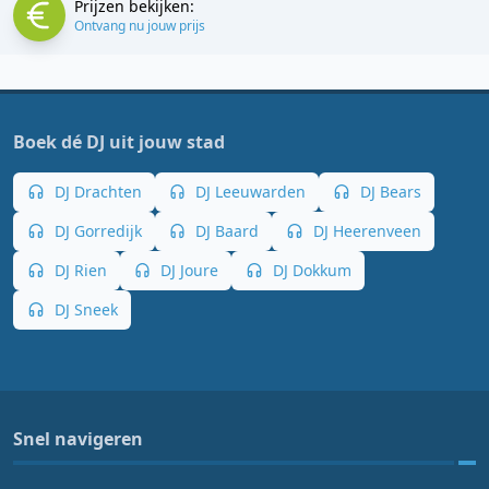
Prijzen bekijken:
Ontvang nu jouw prijs
Boek dé DJ uit jouw stad
DJ Drachten
DJ Leeuwarden
DJ Bears
DJ Gorredijk
DJ Baard
DJ Heerenveen
DJ Rien
DJ Joure
DJ Dokkum
DJ Sneek
Snel navigeren