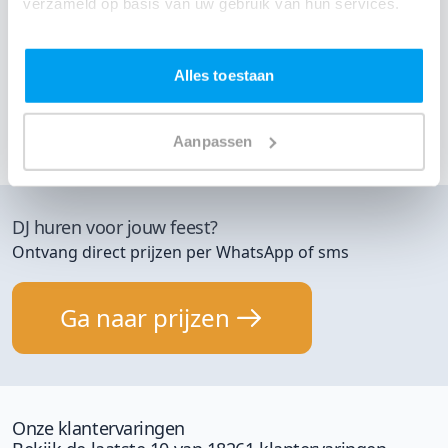
verzameld op basis van uw gebruik van hun services.
geworden na een schitterende dag!
- Maud
|
Bruid
Alles toestaan
4 okt 2024
Bruiloft
DJ Ernst
Tilburg
Bij Peerke Donders
Toon meer klantervaringen
Aanpassen
DJ huren voor jouw feest?
Ontvang direct prijzen per WhatsApp of sms
Ga naar prijzen
Onze klantervaringen