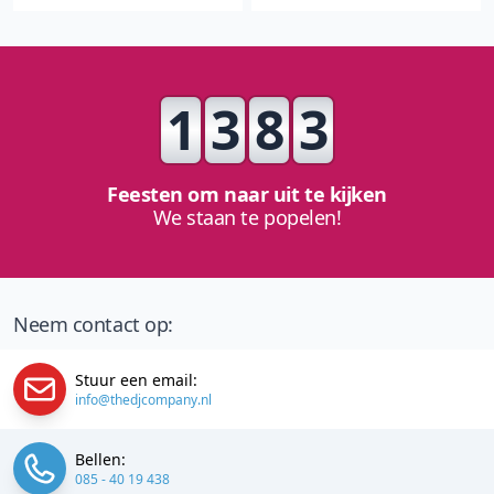
1
3
8
3
Feesten om naar uit te kijken
We staan te popelen!
Neem contact op:
Stuur een email:
info@thedjcompany.nl
Bellen:
085 - 40 19 438