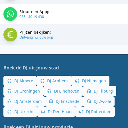
Stuur een Appje:
085 - 40 19 438
Prijzen bekijken:
Ontvang nu jouw prijs
Boek dé DJ uit jouw stad
DJ Almere
DJ Arnhem
DJ Nijmegen
DJ Groningen
DJ Eindhoven
DJ Tilburg
DJ Amsterdam
DJ Enschede
DJ Zwolle
DJ Utrecht
DJ Den Haag
DJ Rotterdam
Boek een DJ uit jouw provincie