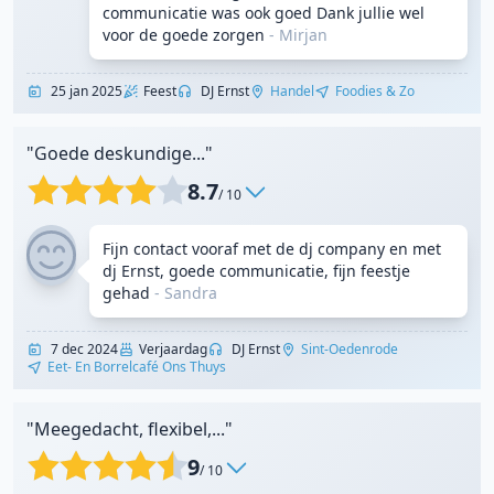
communicatie was ook goed Dank jullie wel
voor de goede zorgen
- Mirjan
25 jan 2025
Feest
DJ Ernst
Handel
Foodies & Zo
"Goede deskundige..."
8.7
/ 10
Fijn contact vooraf met de dj company en met
dj Ernst, goede communicatie, fijn feestje
gehad
- Sandra
7 dec 2024
Verjaardag
DJ Ernst
Sint-Oedenrode
Eet- En Borrelcafé Ons Thuys
"Meegedacht, flexibel,..."
9
/ 10