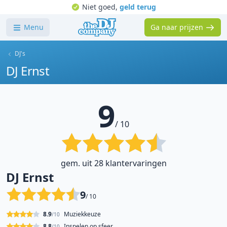
Niet goed,
geld terug
Menu
Ga naar prijzen
DJ's
DJ Ernst
9
/ 10
gem. uit 28 klantervaringen
DJ Ernst
9
/ 10
8.9
Muziekkeuze
/10
8.8
Inspelen op sfeer
/10