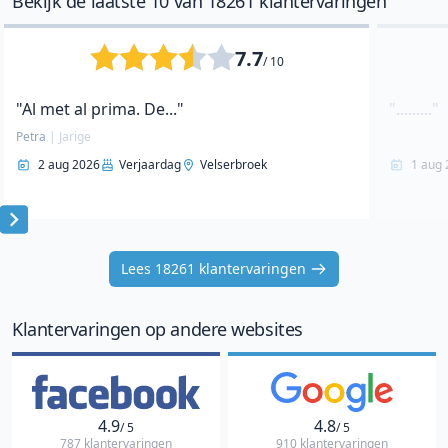
Bekijk de laatste 10 van 18261 klantervaringen
7.7
/ 10
"Al met al prima. De..."
"........."
Petra
|
Jarige
2 aug 2026
Verjaardag
Velserbroek
1 aug 
Item
1
Lees 18261 klantervaringen
of
10
Klantervaringen op andere websites
4.9
4.8
/ 5
/ 5
787 klantervaringen
910 klantervaringen