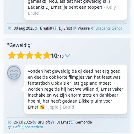
gemaakt!! Nou, als dat niet geweldig is ;)
Bedankt DJ Ernst, je bent een topper!
- Kelly
|
Bruid
30 aug 2025
Bruiloft
DJ Ernst
Waalre
Brabants Genot
"Geweldig"
10
/ 10
Vonden het geweldig de dj deed het erg goed
en deelde ook korte filmpjes van het feest was
fantastisch Ook als er iets gepland moest
worden regelde hij het We willen dj Ernst vaker
inschakelen we zijn enorm trots en dankbaar
hoe hij het heeft gedaan Dikke pluim voor
Ernst 😘
- Jopie
|
Bruid
26 jul 2025
Bruiloft
DJ Ernst
Gemonde
Café Kloosterzicht