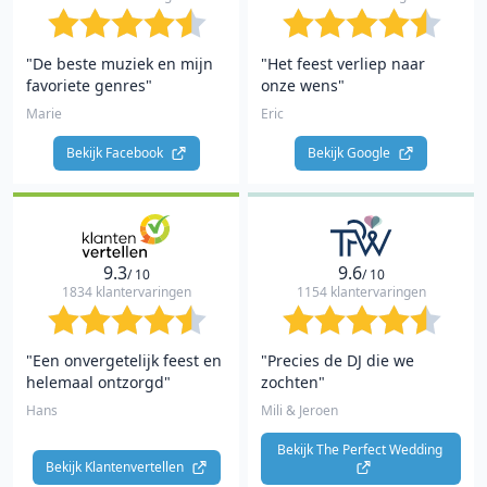
"De beste muziek en mijn
"Het feest verliep naar
favoriete genres"
onze wens"
Marie
Eric
Bekijk Facebook 
Bekijk Google 
9.3
9.6
/ 10
/ 10
1834 klantervaringen
1154 klantervaringen
"Een onvergetelijk feest en
"Precies de DJ die we
helemaal ontzorgd"
zochten"
Hans
Mili & Jeroen
Bekijk The Perfect Wedding 
Bekijk Klantenvertellen 