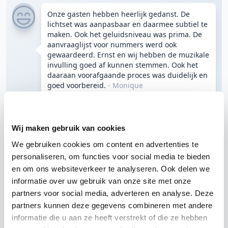
Onze gasten hebben heerlijk gedanst. De
lichtset was aanpasbaar en daarmee subtiel te
maken. Ook het geluidsniveau was prima. De
aanvraaglijst voor nummers werd ook
gewaardeerd. Ernst en wij hebben de muzikale
invulling goed af kunnen stemmen. Ook het
daaraan voorafgaande proces was duidelijk en
goed voorbereid.
- Monique
12 okt 2024
Feest
DJ Ernst
Vught
Kasteel Maurick
Wij maken gebruik van cookies
"Sfeer zat er goed in"
We gebruiken cookies om content en advertenties te
8.3
personaliseren, om functies voor social media te bieden
/ 10
en om ons websiteverkeer te analyseren. Ook delen we
informatie over uw gebruik van onze site met onze
Ernst had vooraf contact met ons opgenomen
partners voor social media, adverteren en analyse. Deze
om onze wensen door te nemen. Hij heeft dit
meegenomen tijdens de avond en zijn muziek
partners kunnen deze gegevens combineren met andere
aangepast naar hoe het publiek reageerde
informatie die u aan ze heeft verstrekt of die ze hebben
zoals afgesproken. Het is een super leuk feest