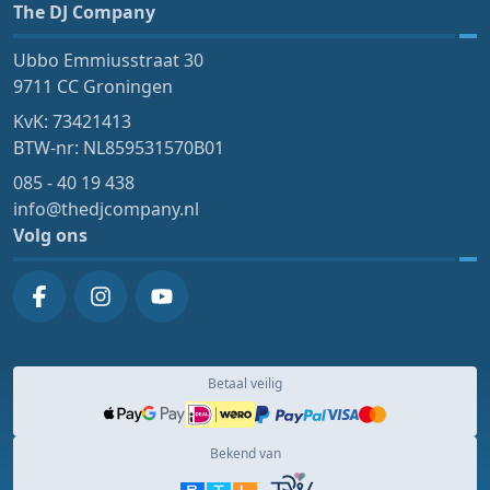
The DJ Company
Ubbo Emmiusstraat 30
9711 CC Groningen
KvK: 73421413
BTW-nr: NL859531570B01
085 - 40 19 438
info@thedjcompany.nl
Volg ons
Betaal veilig
Bekend van