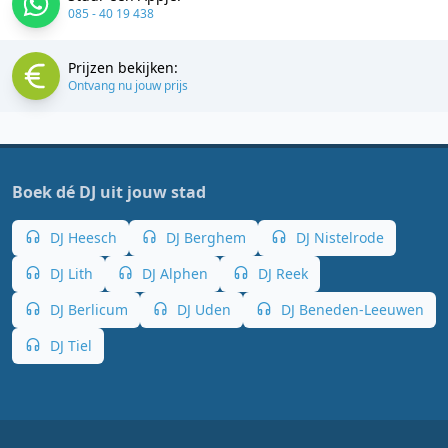
085 - 40 19 438
Prijzen bekijken:
Ontvang nu jouw prijs
Boek dé DJ uit jouw stad
DJ Heesch
DJ Berghem
DJ Nistelrode
DJ Lith
DJ Alphen
DJ Reek
DJ Berlicum
DJ Uden
DJ Beneden-Leeuwen
DJ Tiel