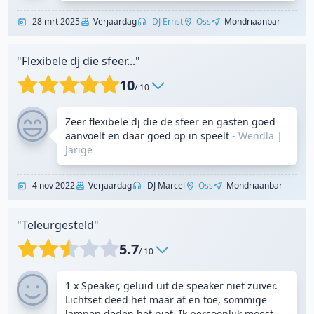
28 mrt 2025
Verjaardag
DJ Ernst
Oss
Mondriaanbar
"Flexibele dj die sfeer..."
10
/ 10
Zeer flexibele dj die de sfeer en gasten goed
aanvoelt en daar goed op in speelt
- Wendla
|
Jarige
4 nov 2022
Verjaardag
DJ Marcel
Oss
Mondriaanbar
"Teleurgesteld"
5.7
/ 10
1 x Speaker, geluid uit de speaker niet zuiver.
Lichtset deed het maar af en toe, sommige
lampen deden het niet. Ik persoonlijk moest