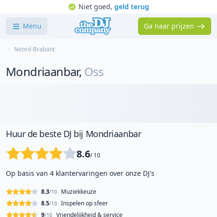
Niet goed,
geld terug
Menu
Ga naar prijzen
Noord-Brabant
Mondriaanbar
,
Oss
Huur de beste DJ bij Mondriaanbar
8.6
/ 10
Op basis van 4 klantervaringen over onze DJ's
8.3
Muziekkeuze
/10
8.5
Inspelen op sfeer
/10
9
Vriendelijkheid & service
/10