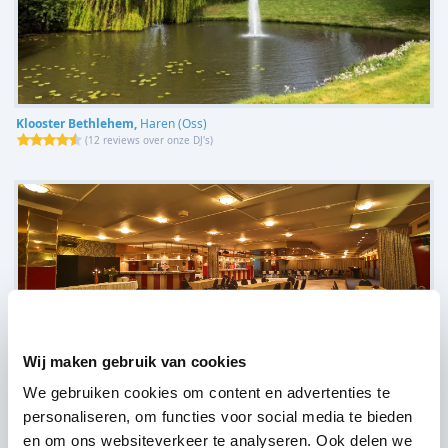
Klooster Bethlehem,
Haren (Oss)
(
12 reviews over onze DJ's
)
Wij maken gebruik van cookies
We gebruiken cookies om content en advertenties te
De Merx,
Berghem
(
10 reviews over onze DJ's
)
personaliseren, om functies voor social media te bieden
en om ons websiteverkeer te analyseren. Ook delen we