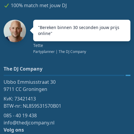
100% match met jouw DJ
"
Bereken binnen 30 seconden jouw prijs
online
"
Tette
Partyplanner
| The DJ Company
The DJ Company
Ubbo Emmiusstraat 30
9711 CC Groningen
KvK: 73421413
BTW-nr: NL859531570B01
085 - 40 19 438
info@thedjcompany.nl
Volg ons