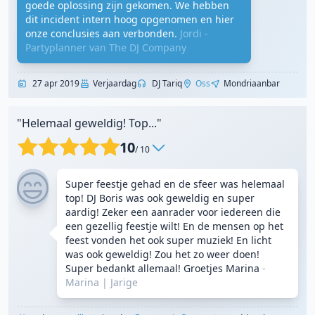
goede oplossing zijn gekomen. We hebben
dit incident intern hoog opgenomen en hier
onze conclusies aan verbonden.
Jordi -
Partyplanner van The DJ Company
27 apr 2019
Verjaardag
DJ Tariq
Oss
Mondriaanbar
"Helemaal geweldig! Top..."
10
/ 10
Super feestje gehad en de sfeer was helemaal
top! DJ Boris was ook geweldig en super
aardig! Zeker een aanrader voor iedereen die
een gezellig feestje wilt! En de mensen op het
feest vonden het ook super muziek! En licht
was ook geweldig! Zou het zo weer doen!
Super bedankt allemaal! Groetjes Marina
-
Marina
|
Jarige