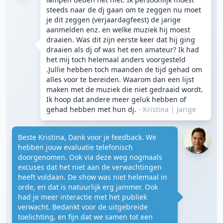
steeds naar de dj gaan om te zeggen nu moet
je dit zeggen (verjaardagfeest) de jarige
aanmelden enz. en welke muziek hij moest
draaien. Was dit zijn eerste keer dat hij ging
draaien als dj of was het een amateur? Ik had
het mij toch helemaal anders voorgesteld
.Jullie hebben toch maanden de tijd gehad om
alles voor te bereiden. Waarom dan een lijst
maken met de muziek die niet gedraaid wordt.
Ik hoop dat andere meer geluk hebben of
gehad hebben met hun dj.
- Kristina
|
Jarige
Beste Kristina, Dank voor je feedback. We
hebben jouw evaluatie telefonisch
doorgenomen. Ook via deze weg nogmaals
excuses dat het niet aan de verwachtingen
heeft voldaan. De show was niet helemaal in
orde, en dat is natuurlijk erg jammer. Ook
had je meer interactie met het publiek
verwacht. Bedankt voor de uitgebreide
toelichting, en fijn dat we samen tot een