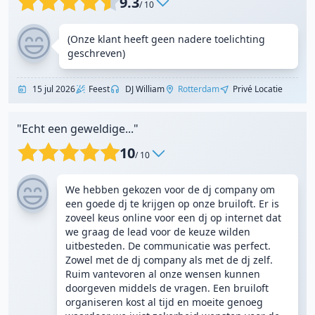
9.3
/ 10
(Onze klant heeft geen nadere toelichting
geschreven)
15 jul 2026
Feest
DJ William
Rotterdam
Privé Locatie
"Echt een geweldige..."
10
/ 10
We hebben gekozen voor de dj company om
een goede dj te krijgen op onze bruiloft. Er is
zoveel keus online voor een dj op internet dat
we graag de lead voor de keuze wilden
uitbesteden. De communicatie was perfect.
Zowel met de dj company als met de dj zelf.
Ruim vantevoren al onze wensen kunnen
doorgeven middels de vragen. Een bruiloft
organiseren kost al tijd en moeite genoeg