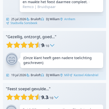
en maakte het feest daarmee compleet.
-
Remco
|
Bruidspaar
25 jul 2026
Bruiloft
DJ William
Arnhem
Stadsvilla Sonsbeek
"Gezellig, ontzorgt, goed..."
9
/ 10
(Onze klant heeft geen nadere toelichting
geschreven)
19 jul 2026
Bruiloft
DJ William
Mill
Kasteel Aldendriel
"Feest soepel gevulde..."
9.3
/ 10