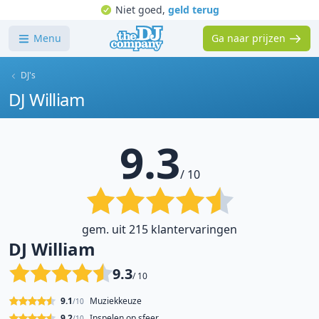
Niet goed,
geld terug
Menu
Ga naar prijzen
DJ's
DJ William
9.3
/ 10
gem. uit 215 klantervaringen
DJ William
9.3
/ 10
9.1
Muziekkeuze
/10
9.2
Inspelen op sfeer
/10