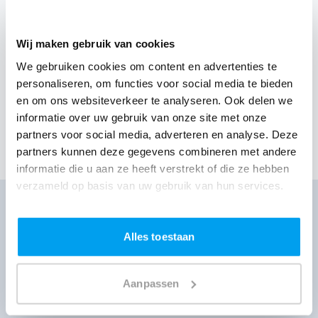
sfeer van de groep. Hij kreeg het ook telkens
weer voor elkaar om mensen terug naar
binnen te lokken om toch nog lekker te dansen.
Wij maken gebruik van cookies
Wij hebben ontzettend genoten.
- Moniek
|
Bruidspaar
We gebruiken cookies om content en advertenties te
personaliseren, om functies voor social media te bieden
13 jul 2026
Bruiloft
DJ William
Broek In Waterland
en om ons websiteverkeer te analyseren. Ook delen we
Het Broeker Huis
informatie over uw gebruik van onze site met onze
partners voor social media, adverteren en analyse. Deze
Toon meer klantervaringen
partners kunnen deze gegevens combineren met andere
informatie die u aan ze heeft verstrekt of die ze hebben
verzameld op basis van uw gebruik van hun services.
DJ huren voor jouw feest?
Ontvang direct prijzen per WhatsApp of sms
Alles toestaan
Ga naar prijzen
Aanpassen