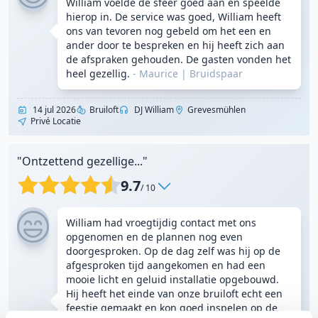
William voelde de sfeer goed aan en speelde
hierop in. De service was goed, William heeft
ons van tevoren nog gebeld om het een en
ander door te bespreken en hij heeft zich aan
de afspraken gehouden. De gasten vonden het
heel gezellig.
- Maurice
|
Bruidspaar
14 jul 2026
Bruiloft
DJ William
Grevesmühlen
Privé Locatie
"Ontzettend gezellige..."
9.7
/ 10
William had vroegtijdig contact met ons
opgenomen en de plannen nog even
doorgesproken. Op de dag zelf was hij op de
afgesproken tijd aangekomen en had een
mooie licht en geluid installatie opgebouwd.
Hij heeft het einde van onze bruiloft echt een
feestje gemaakt en kon goed inspelen op de