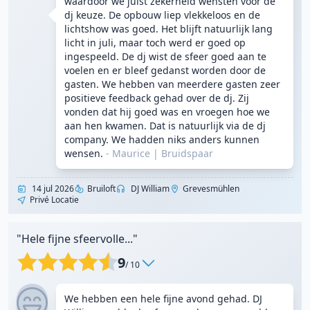
waardoor we juist zekerheid wensten voor de
dj keuze. De opbouw liep vlekkeloos en de
lichtshow was goed. Het blijft natuurlijk lang
licht in juli, maar toch werd er goed op
ingespeeld. De dj wist de sfeer goed aan te
voelen en er bleef gedanst worden door de
gasten. We hebben van meerdere gasten zeer
positieve feedback gehad over de dj. Zij
vonden dat hij goed was en vroegen hoe we
aan hen kwamen. Dat is natuurlijk via de dj
company. We hadden niks anders kunnen
wensen.
- Maurice
|
Bruidspaar
14 jul 2026
Bruiloft
DJ William
Grevesmühlen
Privé Locatie
"Hele fijne sfeervolle..."
9
/ 10
We hebben een hele fijne avond gehad. DJ