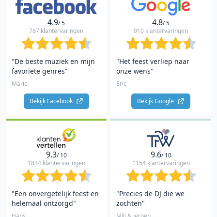
4.9
4.8
/ 5
/ 5
787 klantervaringen
910 klantervaringen
"De beste muziek en mijn
"Het feest verliep naar
favoriete genres"
onze wens"
Marie
Eric
Bekijk Facebook 
Bekijk Google 
9.3
9.6
/ 10
/ 10
1834 klantervaringen
1154 klantervaringen
"Een onvergetelijk feest en
"Precies de DJ die we
helemaal ontzorgd"
zochten"
Hans
Mili & Jeroen