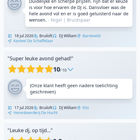
Duidelijke en scherpe prijzen. Fijn dat er keuze
is voor hoe ervaren de DJ is. Dansvloer was de
hele avond vol en er is goed geluisterd naar de
wensen.
- Nigel
|
Bruidspaar
18 jul 2026
Bruiloft
DJ William
Barneveld
Kasteel De Schaffelaar
"Super leuke avond gehad!"
10
/ 10
(Onze klant heeft geen nadere toelichting
geschreven)
17 jul 2026
Bruiloft
DJ William
Elst
Herenboerderij De Hucht
"Leuke dj, op tijd..."