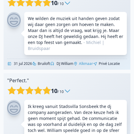
10
/ 10
We wilden de muziek uit handen geven zodat
wij daar geen zorgen om hoeven te maken.
Maar dan is altijd de vraag, wat krijg je. Maar
onze DJ heeft het geweldig gedaan. Hij heeft er
een top feest van gemaakt.
- Michiel
|
Bruidspaar
31 jul 2026
Bruiloft
DJ William
Alkmaar
Privé Locatie
"Perfect."
10
/ 10
Ik kreeg vanuit Stadsvilla Sonsbeek the dj
company aangeraden. Van deze keuze heb ik
geen moment spijt gehad. De communicatie
was op voorhand al duidelijk en op de dag zelf
toch wel. William speelde goed in op de sfeer