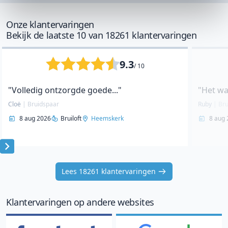
Onze klantervaringen
Bekijk de laatste 10 van 18261 klantervaringen
9.3
/ 10
"Volledig ontzorgde goede..."
"Het w
Cloë
|
Bruidspaar
Ruby
|
Bru
8 aug 2026
Bruiloft
Heemskerk
8 aug 
Item
1
Lees 18261 klantervaringen
of
10
Klantervaringen op andere websites