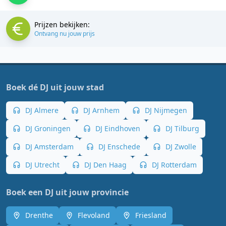
Prijzen bekijken:
Ontvang nu jouw prijs
Boek dé DJ uit jouw stad
DJ Almere
DJ Arnhem
DJ Nijmegen
DJ Groningen
DJ Eindhoven
DJ Tilburg
DJ Amsterdam
DJ Enschede
DJ Zwolle
DJ Utrecht
DJ Den Haag
DJ Rotterdam
Boek een DJ uit jouw provincie
Drenthe
Flevoland
Friesland