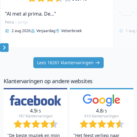
"Al met al prima. De..."
"........."
Petra
|
Jarige
2 aug 2026
Verjaardag
Velserbroek
1 aug 
Item
1
Lees 18261 klantervaringen
of
10
Klantervaringen op andere websites
4.9
4.8
/ 5
/ 5
787 klantervaringen
910 klantervaringen
"De beste muziek en mijn
"Het feest verliep naar