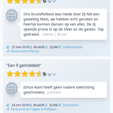
9
/ 10
Ons bruiloftsfeest was mede door DJ Nik een
geweldig feest, we hebben echt genoten en
heerlijk kunnen dansen op van alles. De dj
speelde prima in op de sfeer en de gasten. Top
gedraaid.
- Meike
|
Bruid
25 mei 2018
Bruiloft
DJ Nik
Hellevoetsluis
Restaurant Fortezza
"Een 9 gemiddeld"
9
/ 10
(Onze klant heeft geen nadere toelichting
geschreven)
-
Jubilaris
24 mrt 2018
Bruiloft
DJ Nik
Gorinchem
Partycentrum Hipper & Kolfbaan