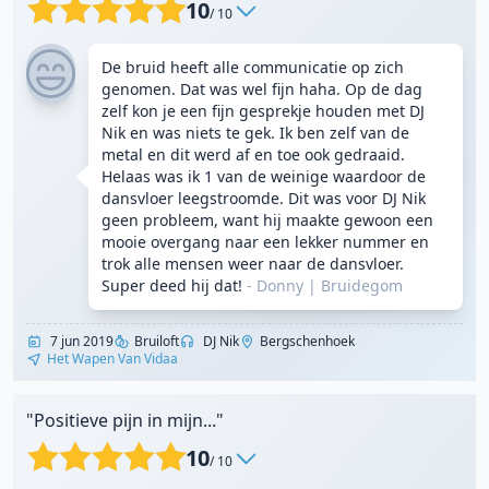
10
/ 10
De bruid heeft alle communicatie op zich
genomen. Dat was wel fijn haha. Op de dag
zelf kon je een fijn gesprekje houden met DJ
Nik en was niets te gek. Ik ben zelf van de
metal en dit werd af en toe ook gedraaid.
Helaas was ik 1 van de weinige waardoor de
dansvloer leegstroomde. Dit was voor DJ Nik
geen probleem, want hij maakte gewoon een
mooie overgang naar een lekker nummer en
trok alle mensen weer naar de dansvloer.
Super deed hij dat!
- Donny
|
Bruidegom
7 jun 2019
Bruiloft
DJ Nik
Bergschenhoek
Het Wapen Van Vidaa
"Positieve pijn in mijn..."
10
/ 10