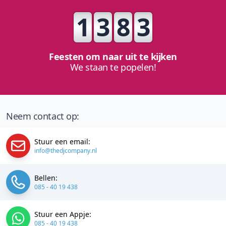
1
3
8
3
Feesten om naar uit te kijken
We staan te popelen!
Neem contact op:
Stuur een email:
info@thedjcompany.nl
Bellen:
085 - 40 19 438
Stuur een Appje:
085 - 40 19 438