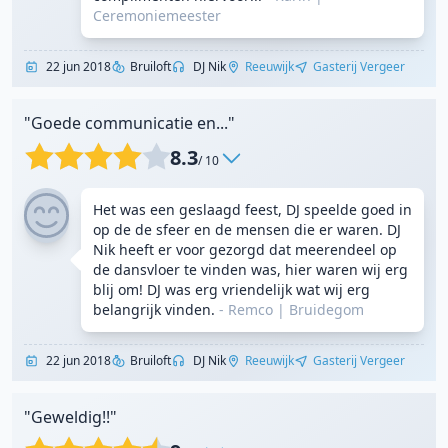
Ceremoniemeester
22 jun 2018
Bruiloft
DJ Nik
Reeuwijk
Gasterij Vergeer
"Goede communicatie en..."
8.3
/ 10
Het was een geslaagd feest, DJ speelde goed in
op de de sfeer en de mensen die er waren. DJ
Nik heeft er voor gezorgd dat meerendeel op
de dansvloer te vinden was, hier waren wij erg
blij om! DJ was erg vriendelijk wat wij erg
belangrijk vinden.
- Remco
|
Bruidegom
22 jun 2018
Bruiloft
DJ Nik
Reeuwijk
Gasterij Vergeer
"Geweldig!!"