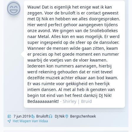
Wauw! Dat is eigenlijk het enige wat ik kan
zeggen. Voor de bruiloft is er contact geweest
met DJ Nik en hebben we alles doorgesproken.
Hier werd perfect gehoor aangegeven tijdens
onze avond. We gingen van de Snollebollekes
naar Metal. Alles kon en was mogelijk. Er werd
super ingespeeld op de sfeer op de dansvloer.
Wanneer de mensen wilde gaan zitten, kwam
er precies op het goede moment een nummer
waarbij de voetjes van de vloer kwamen.
Iedereen kon nummers aanvragen, hierbij
werd rekening gehouden dat er niet teveel
dezelfde muziek achter elkaar aan bod kwam.
Er was ruimte voor gekkigheid en heerlijk
intiem dansen. Al met al heb ik genoten van
begin tot eind van het feest dankzij DJ Nik!
Bedaaaaaaankt!
- Shirley
|
Bruid
7 jun 2019
Bruiloft
DJ Nik
Bergschenhoek
Het Wapen Van Vidaa