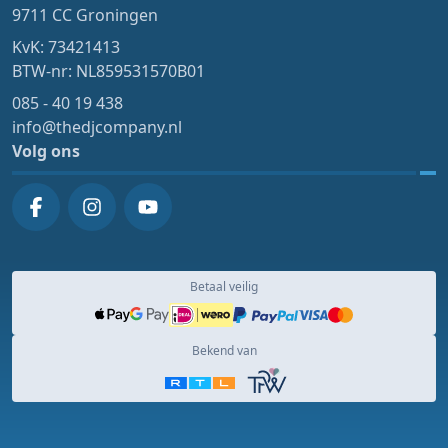
9711 CC Groningen
KvK: 73421413
BTW-nr: NL859531570B01
085 - 40 19 438
info@thedjcompany.nl
Volg ons
Betaal veilig
Bekend van