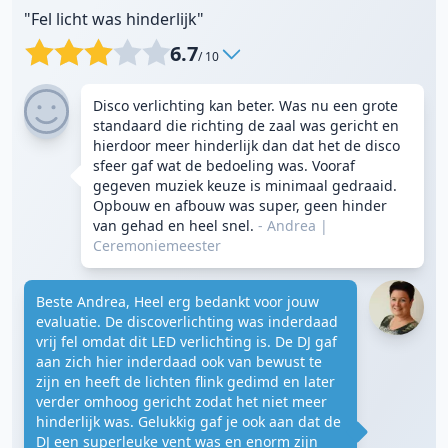
"Fel licht was hinderlijk"
6.7
/ 10
Disco verlichting kan beter. Was nu een grote
standaard die richting de zaal was gericht en
hierdoor meer hinderlijk dan dat het de disco
sfeer gaf wat de bedoeling was. Vooraf
gegeven muziek keuze is minimaal gedraaid.
Opbouw en afbouw was super, geen hinder
van gehad en heel snel.
- Andrea
|
Ceremoniemeester
Beste Andrea, Heel erg bedankt voor jouw
evaluatie. De discoverlichting was inderdaad
vrij fel omdat dit LED verlichting is. De DJ gaf
aan zich hier inderdaad ook van bewust te
zijn en heeft de lichten flink gedimd en later
verder omhoog gericht zodat het niet meer
hinderlijk was. Gelukkig gaf je ook aan dat de
DJ een superleuke vent was en enorm zijn