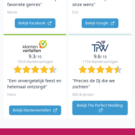
favoriete genres"
onze wens"
Marie
Eric
Bekijk Facebook 
Bekijk Google 
9.3
9.6
/ 10
/ 10
1834 klantervaringen
1154 klantervaringen
"Een onvergetelijk feest en
"Precies de DJ die we
helemaal ontzorgd"
zochten"
Hans
Mili & Jeroen
Bekijk The Perfect Wedding 
Bekijk Klantenvertellen 