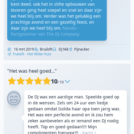
best deed. ook het in stilte opbouwen van
tevoren ging heel soepel en snel en daar zijn
we heel blij om. Verder was het gelukkig een
prachtige avond en een gezellig feest, en
daar zijn we heel blij om.
Nanda -
Partyplanner van The DJ Company
16 mrt 2019
Bruiloft
DJ Nik
Pijnacker
Fratelli - Het Witte Huis
"Het was heel goed..."
10
/ 10
De DJ was een aardige man. Speelde goed op
in de wensen. Zels om 24 uur een liedje
gedaan omdat Isolda haar opa toen jarig was.
Het was een perfecte avond en ik zou hem
zeker aanbevelen als er iemand een DJ nodig
heeft. Top en goed gedaan!!!! Mijn
complimenten hiervoor!!!
- Karin
|