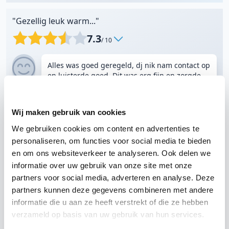
"Gezellig leuk warm..."
7.3
/ 10
Alles was goed geregeld, dj nik nam contact op
en luisterde goed. Dit was erg fijn en zorgde
voor vertrouwen! Er is heerlijk gedanst!
- Lotte
|
Organisator
Wij maken gebruik van cookies
13 jan 2018
Feest
DJ Nik
Rotterdam
Café Soif
We gebruiken cookies om content en advertenties te
personaliseren, om functies voor social media te bieden
"Super avond gehad"
en om ons websiteverkeer te analyseren. Ook delen we
informatie over uw gebruik van onze site met onze
8.7
/ 10
partners voor social media, adverteren en analyse. Deze
partners kunnen deze gegevens combineren met andere
Hebben jullie in december ook al geboekt
-
informatie die u aan ze heeft verstrekt of die ze hebben
Diana
|
Jarige
verzameld op basis van uw gebruik van hun services.