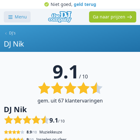
Niet goed,
geld terug
Menu
Ga naar prijzen
DJ's
DJ Nik
9.1
/ 10
gem. uit 67 klantervaringen
DJ Nik
9.1
/ 10
8.9
Muziekkeuze
/10
9
Inspelen op sfeer
/10