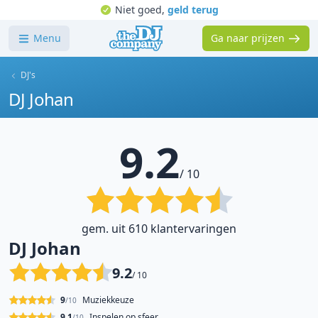
Niet goed,
geld terug
Menu
Ga naar prijzen
DJ's
DJ Johan
9.2
/ 10
gem. uit 610 klantervaringen
DJ Johan
9.2
/ 10
9
Muziekkeuze
/10
9.1
Inspelen op sfeer
/10