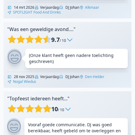
14 mrt 2026
Verjaardag
DJ Johan
Alkmaar
SPOTLIGHT Food And Drinks
"Was een geweldige avond...."
9.7
/ 10
(Onze klant heeft geen nadere toelichting
geschreven)
28 nov 2025
Verjaardag
DJ Johan
Den Helder
Nogal Wiedus
"Topfeest iedereen heeft..."
10
/ 10
Vooraf goede communicatie. DJ was goed
bereikbaar, heeft gebeld om te overleggen en