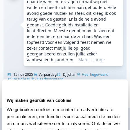
naar de wensen te vragen en wat wij niet
wilden en heeft zich hier aan gehouden. Hele
avond goede muziek en sfeer, dit kreeg ik ook
terug van de gasten. Er is de hele avond
gedanst. Goede geluidsinstallatie en
lichteffecten. Meeste genoten om te zien dat
iedereen het erg naar de zin had. Was een
topfeest! Voor een volgend feest nemen we
zeker contact met jullie op, goed
georganiseerd en zullen jullie zeker
aanbevelen bij anderen.
- Marit
|
Jarige
15 nov 2025
Verjaardag
DJ Johan
Heerhugowaard
De Bolle Buik - Heerhugowaard
Toon meer klantervaringen
Wij maken gebruik van cookies
We gebruiken cookies om content en advertenties te
personaliseren, om functies voor social media te bieden
DJ huren voor jouw feest?
en om ons websiteverkeer te analyseren. Ook delen we
Ontvang direct prijzen per WhatsApp of sms