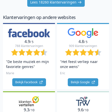
Lees 18260 klantervaringen
of
10
Klantervaringen op andere websites
4.9
4.8
/ 5
/ 5
788 klantervaringen
909 klantervaringen
"De beste muziek en mijn
"Het feest verliep naar
favoriete genres"
onze wens"
Marie
Eric
Bekijk Facebook 
Bekijk Google 
9.3
9.6
/ 10
/ 10