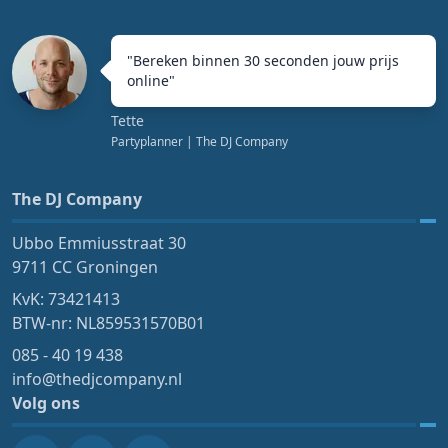
"
Bereken binnen 30 seconden jouw prijs
online
"
Tette
Partyplanner
| The DJ Company
The DJ Company
Ubbo Emmiusstraat 30
9711 CC Groningen
KvK: 73421413
BTW-nr: NL859531570B01
085 - 40 19 438
info@thedjcompany.nl
Volg ons