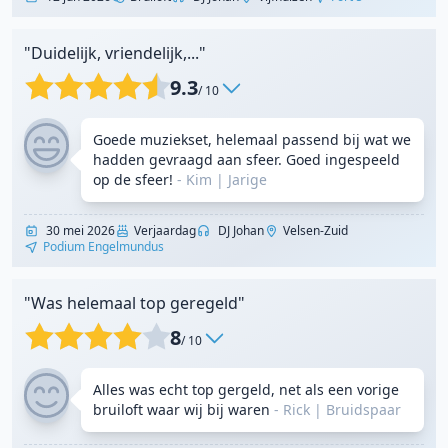
"Duidelijk, vriendelijk,..."
9.3
/ 10
Goede muziekset, helemaal passend bij wat we
hadden gevraagd aan sfeer. Goed ingespeeld
op de sfeer!
- Kim
|
Jarige
30 mei 2026
Verjaardag
DJ Johan
Velsen-Zuid
Podium Engelmundus
"Was helemaal top geregeld"
8
/ 10
Alles was echt top gergeld, net als een vorige
bruiloft waar wij bij waren
- Rick
|
Bruidspaar