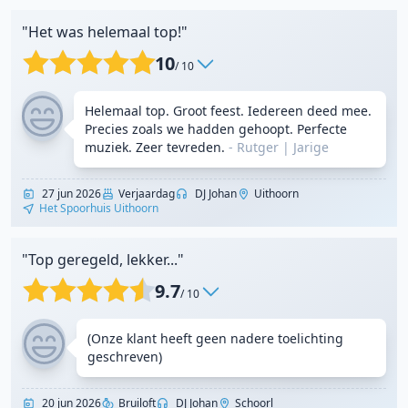
"Het was helemaal top!"
10
/ 10
Helemaal top. Groot feest. Iedereen deed mee.
Precies zoals we hadden gehoopt. Perfecte
muziek. Zeer tevreden.
- Rutger
|
Jarige
27 jun 2026
Verjaardag
DJ Johan
Uithoorn
Het Spoorhuis Uithoorn
"Top geregeld, lekker..."
9.7
/ 10
(Onze klant heeft geen nadere toelichting
geschreven)
20 jun 2026
Bruiloft
DJ Johan
Schoorl