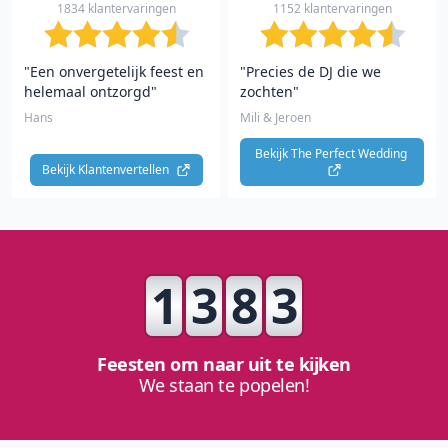
1834 klantervaringen
1152 klantervaringen
"Een onvergetelijk feest en
"Precies de DJ die we
helemaal ontzorgd"
zochten"
Hans
Mili & Jeroen
Bekijk The Perfect Wedding 
Bekijk Klantenvertellen 
1
3
8
3
Feesten om naar uit te kijken
We staan te popelen!