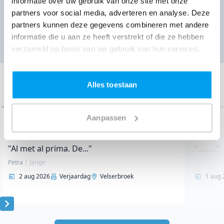
informatie over uw gebruik van onze site met onze
partners voor social media, adverteren en analyse. Deze
partners kunnen deze gegevens combineren met andere
Ga naar prijzen
informatie die u aan ze heeft verstrekt of die ze hebben
verzameld op basis van uw gebruik van hun services.
Onze klantervaringen
Alles toestaan
Bekijk de laatste 10 van 18260 klantervaringen
Aanpassen
7.7
/ 10
"Al met al prima. De..."
"........."
Petra
|
Jarige
2 aug 2026
Verjaardag
Velserbroek
1 aug 
Item
1