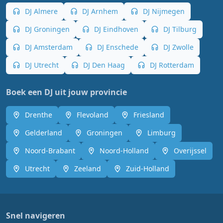
DJ Almere
DJ Arnhem
DJ Nijmegen
DJ Groningen
DJ Eindhoven
DJ Tilburg
DJ Amsterdam
DJ Enschede
DJ Zwolle
DJ Utrecht
DJ Den Haag
DJ Rotterdam
Boek een DJ uit jouw provincie
Drenthe
Flevoland
Friesland
Gelderland
Groningen
Limburg
Noord-Brabant
Noord-Holland
Overijssel
Utrecht
Zeeland
Zuid-Holland
Snel navigeren