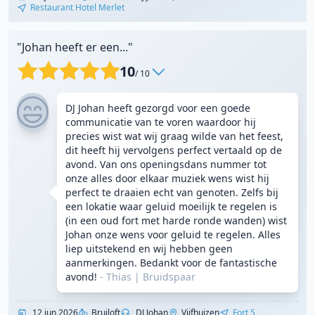
Restaurant Hotel Merlet
"Johan heeft er een..."
10
/ 10
DJ Johan heeft gezorgd voor een goede
communicatie van te voren waardoor hij
precies wist wat wij graag wilde van het feest,
dit heeft hij vervolgens perfect vertaald op de
avond. Van ons openingsdans nummer tot
onze alles door elkaar muziek wens wist hij
perfect te draaien echt van genoten. Zelfs bij
een lokatie waar geluid moeilijk te regelen is
(in een oud fort met harde ronde wanden) wist
Johan onze wens voor geluid te regelen. Alles
liep uitstekend en wij hebben geen
aanmerkingen. Bedankt voor de fantastische
avond!
- Thias
|
Bruidspaar
12 jun 2026
Bruiloft
DJ Johan
Vijfhuizen
Fort 5