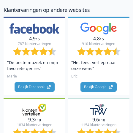
10
Klantervaringen op andere websites
4.9
4.8
/ 5
/ 5
787 klantervaringen
910 klantervaringen
"De beste muziek en mijn
"Het feest verliep naar
favoriete genres"
onze wens"
Marie
Eric
Bekijk Facebook 
Bekijk Google 
9.3
9.6
/ 10
/ 10
1834 klantervaringen
1154 klantervaringen