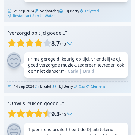
21 sep 2024
Verjaardag
DJ Berry
Lelystad
Restaurant Aan Ut Water
"verzorgd op tijd goede..."
8.7
/ 10
Prima geregeld, keurig op tijd, vriendelijke dj,
goed verzorgde muziek. Iedereen tevreden ook
de “ niet dansers”
- Carla
|
Bruid
14 sep 2024
Bruiloft
DJ Berry
Oss
Clemens
"Onwijs leuk en goede..."
9.3
/ 10
Tijdens ons bruiloft heeft de DJ uitstekend