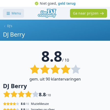
Niet goed,
geld terug
Menu
Ga naar prijzen
DJ's
DJ Berry
8.8
/ 10
gem. uit 90 klantervaringen
DJ Berry
8.8
/ 10
8.6
Muziekkeuze
/10
8.8
Inspelen op sfeer
/10