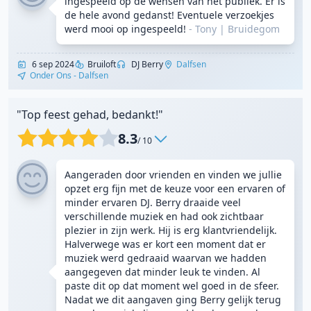
ingespeeld op de wensen van het publiek. Er is
de hele avond gedanst! Eventuele verzoekjes
werd mooi op ingespeeld!
- Tony
|
Bruidegom
6 sep 2024
Bruiloft
DJ Berry
Dalfsen
Onder Ons - Dalfsen
"Top feest gehad, bedankt!"
8.3
/ 10
Aangeraden door vrienden en vinden we jullie
opzet erg fijn met de keuze voor een ervaren of
minder ervaren DJ. Berry draaide veel
verschillende muziek en had ook zichtbaar
plezier in zijn werk. Hij is erg klantvriendelijk.
Halverwege was er kort een moment dat er
muziek werd gedraaid waarvan we hadden
aangegeven dat minder leuk te vinden. Al
paste dit op dat moment wel goed in de sfeer.
Nadat we dit aangaven ging Berry gelijk terug