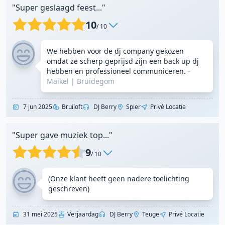
"Super geslaagd feest..."
10
/ 10
We hebben voor de dj company gekozen
omdat ze scherp geprijsd zijn een back up dj
hebben en professioneel communiceren.
-
Maikel
|
Bruidegom
7 jun 2025
Bruiloft
DJ Berry
Spier
Privé Locatie
"Super gave muziek top..."
9
/ 10
(Onze klant heeft geen nadere toelichting
geschreven)
31 mei 2025
Verjaardag
DJ Berry
Teuge
Privé Locatie