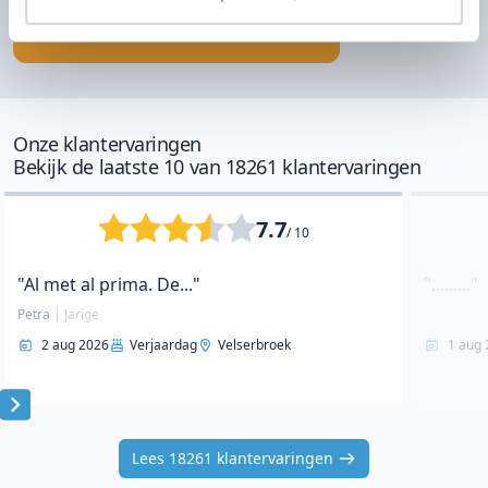
Ga naar prijzen
Onze klantervaringen
Bekijk de laatste 10 van 18261 klantervaringen
7.7
/ 10
"Al met al prima. De..."
"........."
Petra
|
Jarige
2 aug 2026
Verjaardag
Velserbroek
1 aug 
Item
1
Lees 18261 klantervaringen
of