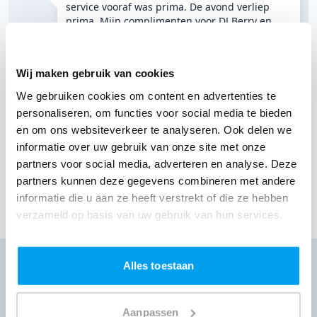
service vooraf was prima. De avond verliep
prima. Mijn complimenten voor DJ Berry en
voor jullie. Volgende keer zal hopelijk over 3
jaar zijn op de zelfde locatie met ons 40 jarig
huwelijk. Dan nemen we graag een klasse
Wij maken gebruik van cookies
hogere DJ. Alvast bedankt voor alles en ik zie
de rekening graag tegemoet en zeg maar
We gebruiken cookies om content en advertenties te
tegen Berry dat hij het goed gedaan heeft.
-
personaliseren, om functies voor social media te bieden
John
en om ons websiteverkeer te analyseren. Ook delen we
informatie over uw gebruik van onze site met onze
13 jul 2024
Verjaardag
DJ Berry
Loo
partners voor social media, adverteren en analyse. Deze
Zalencentrum Berentsen
partners kunnen deze gegevens combineren met andere
informatie die u aan ze heeft verstrekt of die ze hebben
Toon meer klantervaringen
verzameld op basis van uw gebruik van hun services.
Alles toestaan
DJ huren voor jouw feest?
Ontvang direct prijzen per WhatsApp of sms
Aanpassen