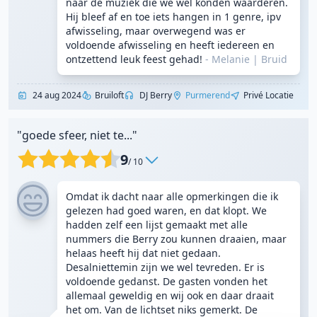
naar de muziek die we wel konden waarderen.
Hij bleef af en toe iets hangen in 1 genre, ipv
afwisseling, maar overwegend was er
voldoende afwisseling en heeft iedereen en
ontzettend leuk feest gehad!
- Melanie
|
Bruid
24 aug 2024
Bruiloft
DJ Berry
Purmerend
Privé Locatie
"goede sfeer, niet te..."
9
/ 10
Omdat ik dacht naar alle opmerkingen die ik
gelezen had goed waren, en dat klopt. We
hadden zelf een lijst gemaakt met alle
nummers die Berry zou kunnen draaien, maar
helaas heeft hij dat niet gedaan.
Desalniettemin zijn we wel tevreden. Er is
voldoende gedanst. De gasten vonden het
allemaal geweldig en wij ook en daar draait
het om. Van de lichtset niks gemerkt. De