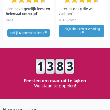
"Een onvergetelijk feest en
"Precies de DJ die we
helemaal ontzorgd"
zochten"
Hans
Mili & Jeroen
Bekijk The Perfect Wedding 
Bekijk Klantenvertellen 
1
3
8
3
Feesten om naar uit te kijken
We staan te popelen!
Neem contact op: