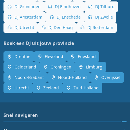
DJ Groningen
DJ Eindhoven
DJ Tilburg
DJ Amsterdam
DJ Enschede
DJ Zwolle
DJ Utrecht
DJ Den Haag
DJ Rotterdam
Boek een DJ uit jouw provincie
Drenthe
Flevoland
Friesland
Gelderland
Groningen
Limburg
Noord-Brabant
Noord-Holland
Overijssel
Utrecht
Zeeland
Zuid-Holland
Snel navigeren