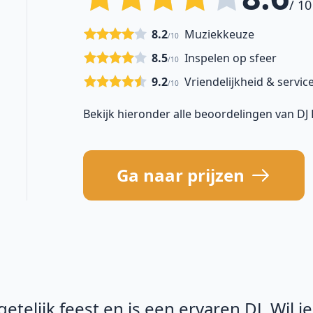
/ 10
8.2
Muziekkeuze
/10
8.5
Inspelen op sfeer
/10
9.2
Vriendelijkheid & servic
/10
Bekijk hieronder alle beoordelingen van DJ
Ga naar prijzen
telijk feest en is een ervaren DJ. Wil j