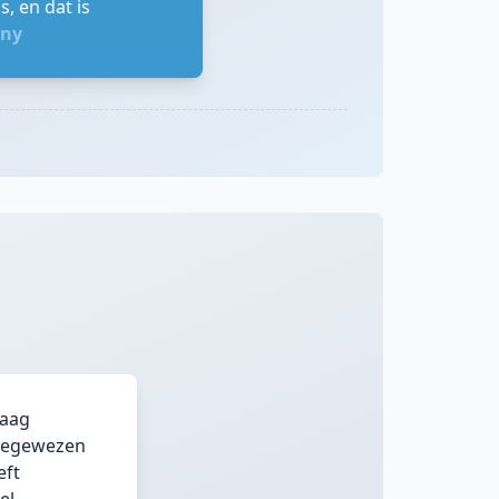
, en dat is
any
raag
toegewezen
eft