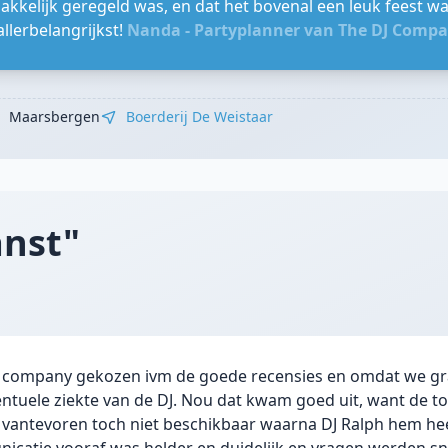
makkelijk geregeld was, en dat het bovenal een leuk feest was
allerbelangrijkst!
Nanda - Partyplanner van The DJ Comp
Maarsbergen
Boerderij De Weistaar
anst"
J company gekozen ivm de goede recensies en omdat we g
ventuele ziekte van de DJ. Nou dat kwam goed uit, want de 
 vantevoren toch niet beschikbaar waarna DJ Ralph hem he