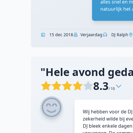
alles snel en 
natuurlijk het 
15 dec 2018
Verjaardag
DJ Ralph
"Hele avond ged
8.3
/ 10
Wij hebben voor de D
zekerheid wilde bij e
DJ bleek enkele dagen