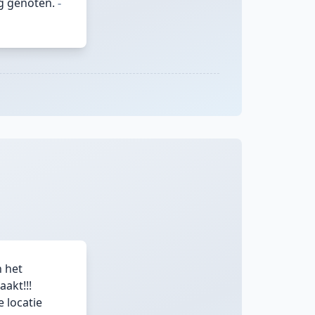
g genoten.
-
n het
akt!!!
 locatie