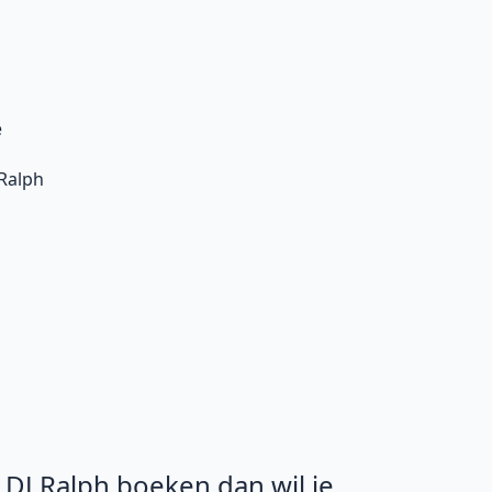
e
 Ralph
e DJ Ralph boeken dan wil je