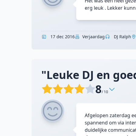
Het was een heel geze
erg leuk . Lekker kunn
17 dec 2016
Verjaardag
DJ Ralph
"Leuke DJ en goed
8
/ 10
Afgelopen zaterdag ee
spannend om via inter
duidelijke communicat