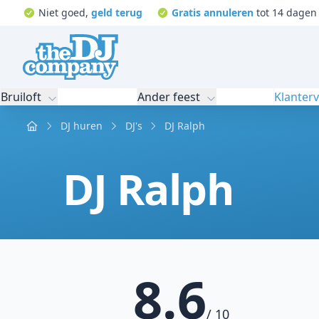
Niet goed,
geld terug
Gratis annuleren
tot 14 dagen 
Bruiloft
Ander feest
Klanter
Home
DJ huren
DJ's
DJ Ralph
DJ Ralph
8.6
/ 10