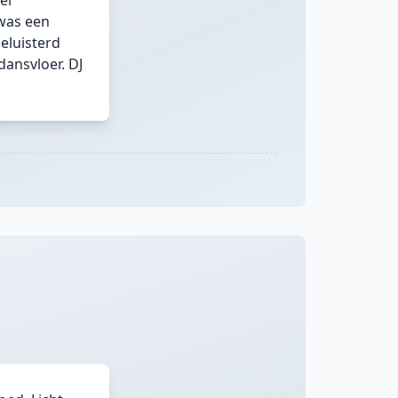
el
was een
eluisterd
ansvloer. DJ