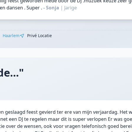
llig feest geworden mede door de DJ .muzuek keuze zeer go
en dansen . Super .
- Sonja
|
Jarige
Haarlem
Privé Locatie
e..."
n geslaagd feest gevierd ter ere van mijn verjaardag. Het 
net een DJ te regelen maar dit is super verlopen Er was go
ie over de wensen, ook voor vragen telefonisch goed berei