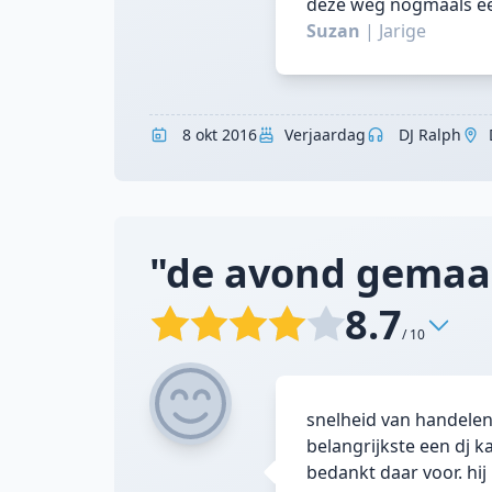
deze weg nogmaals een
Suzan
|
Jarige
8 okt 2016
Verjaardag
DJ Ralph
"de avond gemaa
8.7
/ 10
snelheid van handelen 
belangrijkste een dj 
bedankt daar voor. hij