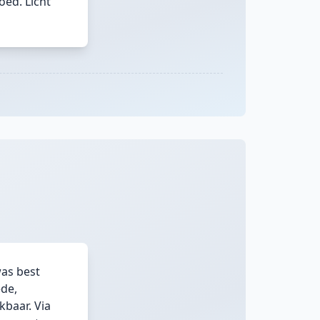
ed. Licht
was best
ede,
kbaar. Via