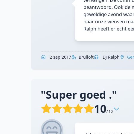
vervangen. De communi
beantwoord. Ook de me
geweldige avond waarb
naar onze wensen maar
Ralph heeft er echt e
2 sep 2017
Bruiloft
DJ Ralph
Ge
"Super goed ."
10
/ 10