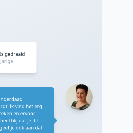
90s gedraaid
|
Jarige
 inderdaad
dt. Ik vind het erg
preken en ervoor
el blij dat je dit
geef je ook aan dat