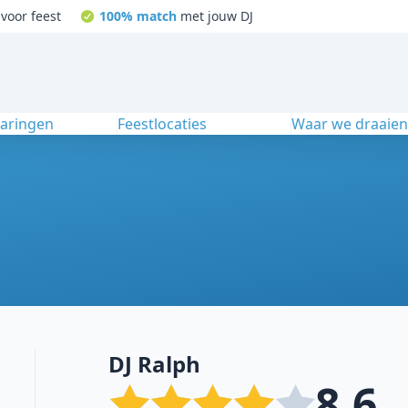
voor feest
100% match
met jouw DJ
varingen
Feestlocaties
Waar we draaie
DJ Ralph
8.6