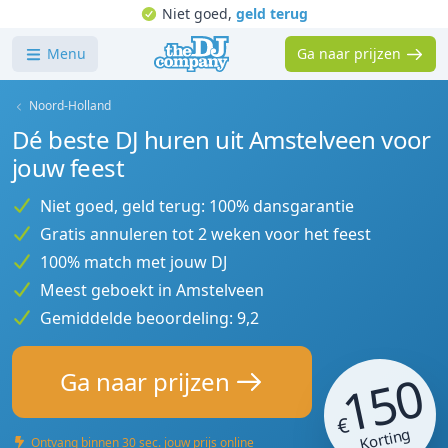
Niet goed,
geld terug
Menu
Ga naar prijzen
Noord-Holland
Dé beste DJ huren uit Amstelveen voor
jouw feest
Niet goed, geld terug: 100% dansgarantie
Gratis annuleren tot 2 weken voor het feest
100% match met jouw DJ
Meest geboekt in Amstelveen
Gemiddelde beoordeling: 9,2
150
Ga naar prijzen
€
Korting
Ontvang binnen 30 sec. jouw prijs online