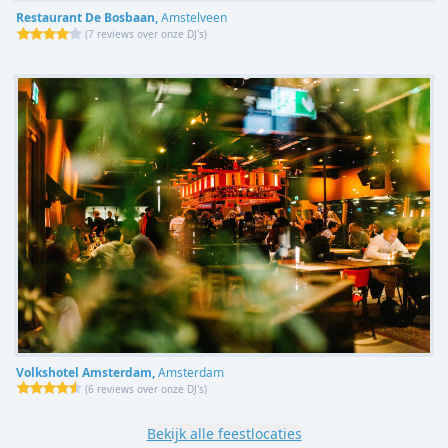
Restaurant De Bosbaan,
Amstelveen
(
7 reviews over onze DJ's
)
Volkshotel Amsterdam,
Amsterdam
(
6 reviews over onze DJ's
)
Bekijk alle feestlocaties