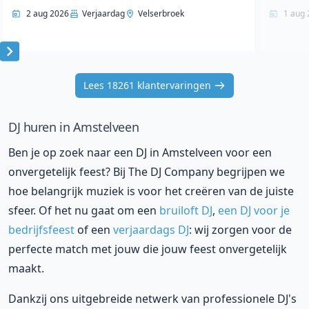
2 aug 2026
Verjaardag
Velserbroek
1 aug 
Item
1
Lees 18261 klantervaringen
of
10
DJ huren in Amstelveen
Ben je op zoek naar een DJ in Amstelveen voor een
onvergetelijk feest? Bij The DJ Company begrijpen we
hoe belangrijk muziek is voor het creëren van de juiste
sfeer. Of het nu gaat om een
bruiloft DJ
,
een DJ voor je
bedrijfsfeest
of een
verjaardags DJ
: wij zorgen voor de
perfecte match met jouw die jouw feest onvergetelijk
maakt.
Dankzij ons uitgebreide netwerk van professionele DJ's