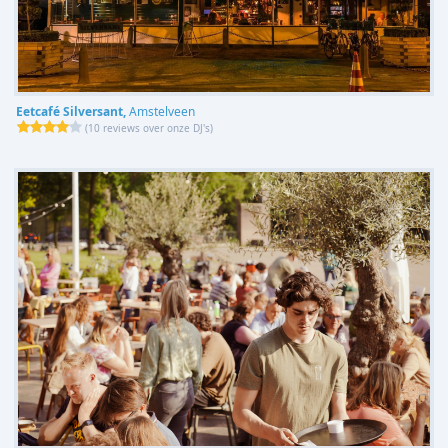
Eetcafé Silversant,
Amstelveen
(
10 reviews over onze DJ's
)