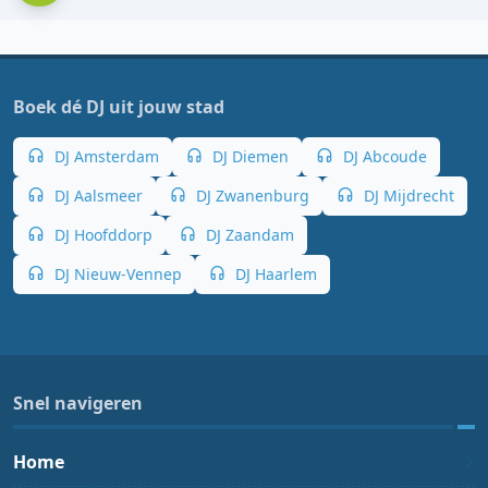
Boek dé DJ uit jouw stad
DJ Amsterdam
DJ Diemen
DJ Abcoude
DJ Aalsmeer
DJ Zwanenburg
DJ Mijdrecht
DJ Hoofddorp
DJ Zaandam
DJ Nieuw-Vennep
DJ Haarlem
Snel navigeren
Home