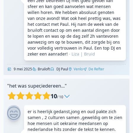
een zeer bedreven DJ met goed gevoel van
sfeer en kan goed aanvoelen wat mensen
willen horen. We hebben absoluut genoten
van onze avond! Wat ook heel prettig was, was
het contact met Paul. Hij nam de week van de
bruiloft contact op om een aantal dingen door
te lopen en was op de dag zelf 2h vantevoren
aanwezig om op te bouwen, dit zorgde bij ons
voor volledig vertrouwen in Paul. Een top DJ en
zeker een aanrader!
- Liza
|
Bruid
9 mei 2025
Bruiloft
DJ Paul
Venlo
De Refter
"het was super,iedereen..."
10
/ 10
er is heerlijk gedanst,jong en oud pakte zich
samen , 2 culturen samen ,geweldig om te zien
hoe mensen uit oekraine meedansen op
nederlandse hits zonder de tekst te kennen.