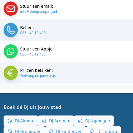
Stuur een email:
info@thedjcompany.nl
Bellen:
085 - 40 19 438
Stuur een Appje:
085 - 40 19 438
Prijzen bekijken:
Ontvang nu jouw prijs
Boek dé DJ uit jouw stad
DJ Almere
DJ Arnhem
DJ Nijmegen
DJ Groningen
DJ Eindhoven
DJ Tilburg