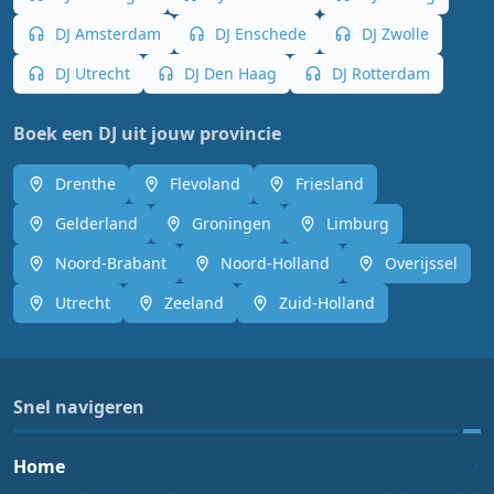
DJ Amsterdam
DJ Enschede
DJ Zwolle
DJ Utrecht
DJ Den Haag
DJ Rotterdam
Boek een DJ uit jouw provincie
Drenthe
Flevoland
Friesland
Gelderland
Groningen
Limburg
Noord-Brabant
Noord-Holland
Overijssel
Utrecht
Zeeland
Zuid-Holland
Snel navigeren
Home