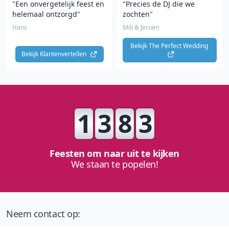
"Een onvergetelijk feest en
"Precies de DJ die we
helemaal ontzorgd"
zochten"
Hans
Mili & Jeroen
Bekijk The Perfect Wedding 
Bekijk Klantenvertellen 
1
3
8
3
Feesten om naar uit te kijken
We staan te popelen!
Neem contact op: