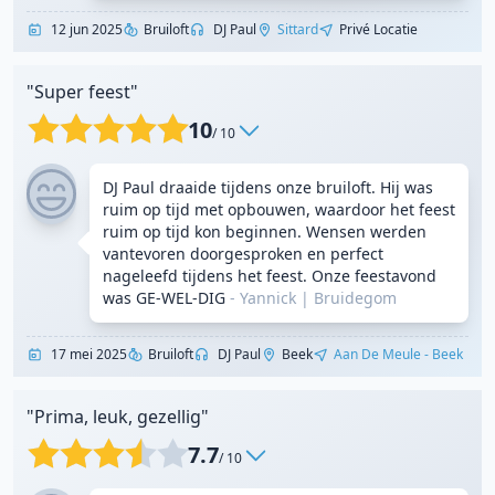
12 jun 2025
Bruiloft
DJ Paul
Sittard
Privé Locatie
"Super feest"
10
/ 10
DJ Paul draaide tijdens onze bruiloft. Hij was
ruim op tijd met opbouwen, waardoor het feest
ruim op tijd kon beginnen. Wensen werden
vantevoren doorgesproken en perfect
nageleefd tijdens het feest. Onze feestavond
was GE-WEL-DIG
- Yannick
|
Bruidegom
17 mei 2025
Bruiloft
DJ Paul
Beek
Aan De Meule - Beek
"Prima, leuk, gezellig"
7.7
/ 10