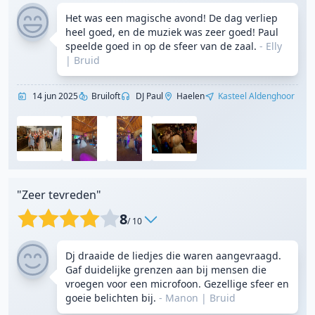
Het was een magische avond! De dag verliep
heel goed, en de muziek was zeer goed! Paul
speelde goed in op de sfeer van de zaal.
- Elly
|
Bruid
14 jun 2025
Bruiloft
DJ Paul
Haelen
Kasteel Aldenghoor
"Zeer tevreden"
8
/ 10
Dj draaide de liedjes die waren aangevraagd.
Gaf duidelijke grenzen aan bij mensen die
vroegen voor een microfoon. Gezellige sfeer en
goeie belichten bij.
- Manon
|
Bruid