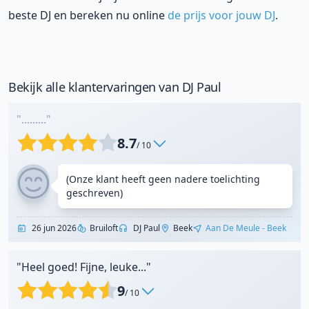
beste DJ en bereken nu online
de prijs voor jouw DJ
.
Bekijk alle klantervaringen van DJ Paul
"........."
8.7
/ 10
(Onze klant heeft geen nadere toelichting
geschreven)
26 jun 2026
Bruiloft
DJ Paul
Beek
Aan De Meule - Beek
"Heel goed! Fijne, leuke..."
9
/ 10