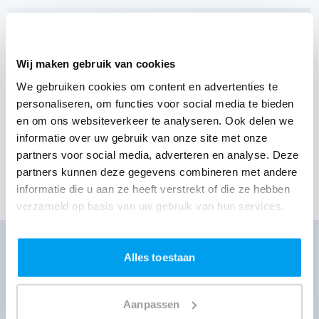
"prima en voor herhaling..."
7
/ 10
Wij maken gebruik van cookies
(Onze klant heeft geen nadere toelichting
We gebruiken cookies om content en advertenties te
geschreven)
- Jan
|
Organisator
personaliseren, om functies voor social media te bieden
en om ons websiteverkeer te analyseren. Ook delen we
30 sep 2023
Zakelijk event
DJ Paul
Limbricht
informatie over uw gebruik van onze site met onze
Landgoed Kasteel Limbricht
partners voor social media, adverteren en analyse. Deze
partners kunnen deze gegevens combineren met andere
Toon meer klantervaringen
informatie die u aan ze heeft verstrekt of die ze hebben
verzameld op basis van uw gebruik van hun services.
DJ huren voor jouw feest?
Alles toestaan
Ontvang direct prijzen per WhatsApp of sms
Aanpassen
Ga naar prijzen