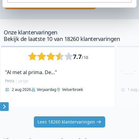
Onze klantervaringen
Bekijk de laatste 10 van 18260 klantervaringen
7.7
/ 10
"Al met al prima. De..."
"........."
Petra
|
Jarige
2 aug 2026
Verjaardag
Velserbroek
1 aug 
Item
1
Lees 18260 klantervaringen
of
10