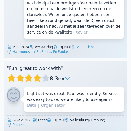
wist de dj al een prettige sfeer neer te zetten
en meteen na de wedstrijd iedereen op de
dansvloer. Wij en onze gasten hebben een
heerlijke avond gehad, waar de DJ een groot
aandeel in had. Al met al zeer tevreden over de
service en de kwaliteit!
- Xavier
6 jul 2024
Verjaardag
DJ Paul
Maastricht
Harmoniezaal St. Petrus En Paulus
"Fun, great to work with"
8.3
/ 10
Light set was great, Paul was friendly. Service
was easy to use, we are likely to use again
-
Beth
|
Organisator
26 okt 2023
Feest
DJ Paul
Valkenburg (Limburg)
Polfermolen