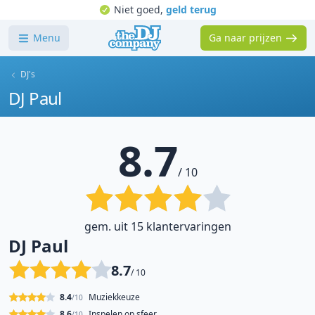
Niet goed,
geld terug
Menu
Ga naar prijzen
DJ's
DJ Paul
8.7
/ 10
gem. uit 15 klantervaringen
DJ Paul
8.7
/ 10
8.4
Muziekkeuze
/10
8.6
Inspelen op sfeer
/10