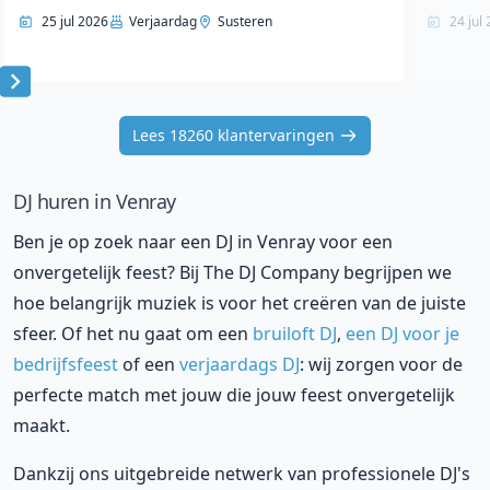
25 jul 2026
Verjaardag
Susteren
24 jul
Item
1
Lees 18260 klantervaringen
of
10
DJ huren in Venray
Ben je op zoek naar een DJ in Venray voor een
onvergetelijk feest? Bij The DJ Company begrijpen we
hoe belangrijk muziek is voor het creëren van de juiste
sfeer. Of het nu gaat om een
bruiloft DJ
,
een DJ voor je
bedrijfsfeest
of een
verjaardags DJ
: wij zorgen voor de
perfecte match met jouw die jouw feest onvergetelijk
maakt.
Dankzij ons uitgebreide netwerk van professionele DJ's