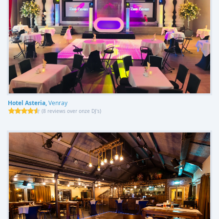
Hotel Asteria,
Venray
(
8 reviews over onze DJ's
)