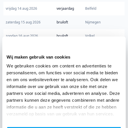
vrijdag 14 aug 2026
verjaardag
Belfeld
zaterdag 15 aug 2026
bruiloft
Nijmegen
zondag 16 aug 2026
bruiloft
Volkel
vrijdag 21 aug 2026
bruiloft
Nijmegen
Wij maken gebruik van cookies
vrijdag 21 aug 2026
bruiloft
Baarlo
We gebruiken cookies om content en advertenties te
personaliseren, om functies voor social media te bieden
vrijdag 21 aug 2026
bruiloft
Geldrop
en om ons websiteverkeer te analyseren. Ook delen we
informatie over uw gebruik van onze site met onze
vrijdag 21 aug 2026
feest
Erp
partners voor social media, adverteren en analyse. Deze
partners kunnen deze gegevens combineren met andere
vrijdag 21 aug 2026
bruiloft
Gemert
informatie die u aan ze heeft verstrekt of die ze hebben
verzameld op basis van uw gebruik van hun services.