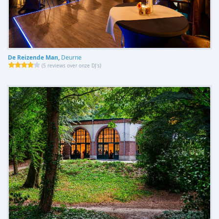
De Reizende Man,
Deurne
(
5 reviews over onze DJ's
)