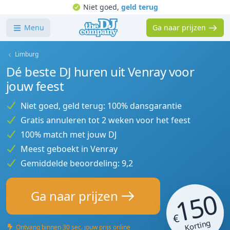
Niet goed,
geld terug
Menu
Ga naar prijzen
Limburg
Dé beste DJ huren uit Venray voor
jouw feest
Niet goed, geld terug: 100% dansgarantie
Gratis annuleren tot 2 weken voor het feest
100% match met jouw DJ
Meest geboekt in Venray
Gemiddelde beoordeling: 9,2
150
Ga naar prijzen
€
Korting
Ontvang binnen 30 sec. jouw prijs online