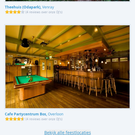
Theehuis (Odapark),
Venray
(
4 reviews over onze DJ's
)
Cafe Partycentrum Bos,
Overloon
(
4 reviews over onze DJ's
)
Bekijk alle feestlocaties