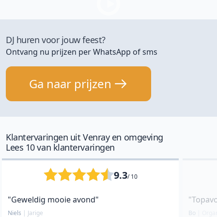
DJ huren voor jouw feest?
Ontvang nu prijzen per WhatsApp of sms
Ga naar prijzen
Klantervaringen uit Venray en omgeving
Lees 10 van klantervaringen
9.3
/ 10
"Geweldig mooie avond"
"Topavo
Niels
|
Jarige
Bo
|
Organ