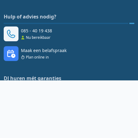
Hulp of advies nodig?
085 - 40 19 438
Nu bereikbaar
Maak een belafspraak
Plan online in
DJ huren mét garanties
Niet goed, geld terug
Gratis annuleren tot 14 dagen voor het feest
100% match met jouw DJ