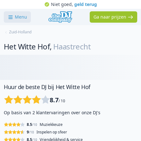
Niet goed,
geld terug
Menu
Ga naar prijzen
Zuid-Holland
Het Witte Hof
,
Haastrecht
Huur de beste DJ bij Het Witte Hof
8.7
/ 10
Op basis van 2 klantervaringen over onze DJ's
8.5
Muziekkeuze
/10
9
Inspelen op sfeer
/10
8.5
Vriendelijkheid & service
/10