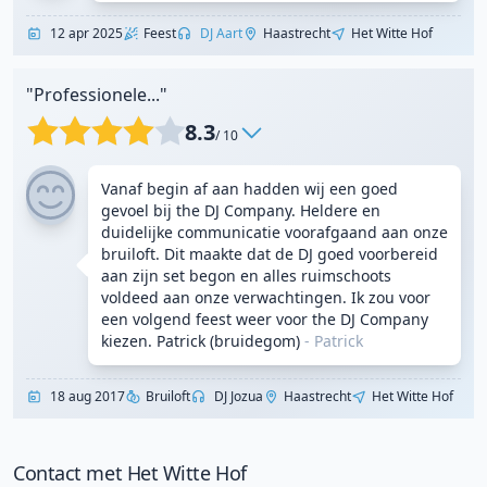
12 apr 2025
Feest
DJ Aart
Haastrecht
Het Witte Hof
"Professionele..."
8.3
/ 10
Vanaf begin af aan hadden wij een goed
gevoel bij the DJ Company. Heldere en
duidelijke communicatie voorafgaand aan onze
bruiloft. Dit maakte dat de DJ goed voorbereid
aan zijn set begon en alles ruimschoots
voldeed aan onze verwachtingen. Ik zou voor
een volgend feest weer voor the DJ Company
kiezen. Patrick (bruidegom)
- Patrick
18 aug 2017
Bruiloft
DJ Jozua
Haastrecht
Het Witte Hof
Contact met Het Witte Hof