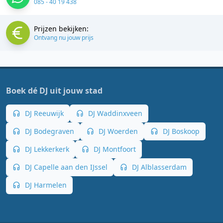
085 - 40 19 438
Prijzen bekijken:
Ontvang nu jouw prijs
Boek dé DJ uit jouw stad
DJ Reeuwijk
DJ Waddinxveen
DJ Bodegraven
DJ Woerden
DJ Boskoop
DJ Lekkerkerk
DJ Montfoort
DJ Capelle aan den IJssel
DJ Alblasserdam
DJ Harmelen