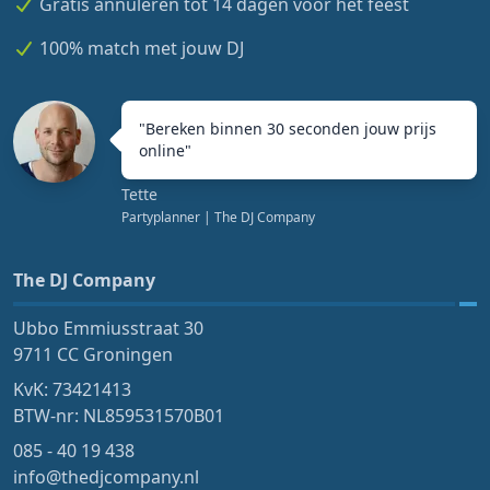
Gratis annuleren tot 14 dagen voor het feest
100% match met jouw DJ
"
Bereken binnen 30 seconden jouw prijs
online
"
Tette
Partyplanner
| The DJ Company
The DJ Company
Ubbo Emmiusstraat 30
9711 CC Groningen
KvK: 73421413
BTW-nr: NL859531570B01
085 - 40 19 438
info@thedjcompany.nl