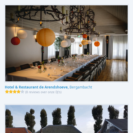
Hotel & Restaurant de Arendshoeve,
Bergambacht
(
8 reviews over onze DJ's
)