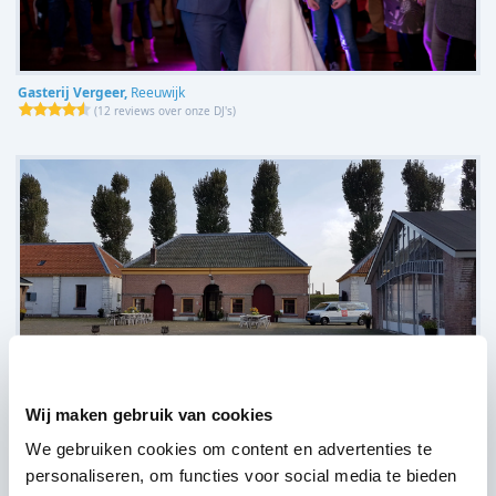
Gasterij Vergeer,
Reeuwijk
(
12 reviews over onze DJ's
)
Wij maken gebruik van cookies
Fort Wierickerschans,
Bodegraven
We gebruiken cookies om content en advertenties te
(
8 reviews over onze DJ's
)
personaliseren, om functies voor social media te bieden