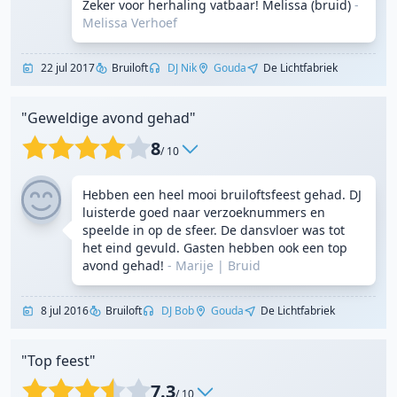
Zeker voor herhaling vatbaar! Melissa (bruid)
-
Melissa Verhoef
22 jul 2017
Bruiloft
DJ Nik
Gouda
De Lichtfabriek
"Geweldige avond gehad"
8
/ 10
Hebben een heel mooi bruiloftsfeest gehad. DJ
luisterde goed naar verzoeknummers en
speelde in op de sfeer. De dansvloer was tot
het eind gevuld. Gasten hebben ook een top
avond gehad!
- Marije
|
Bruid
8 jul 2016
Bruiloft
DJ Bob
Gouda
De Lichtfabriek
"Top feest"
7.3
/ 10