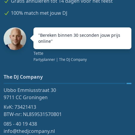
Gratis annuleren tot 14 dagen voor het feest
100% match met jouw DJ
"
Bereken binnen 30 seconden jouw prijs
online
"
Tette
Partyplanner
| The DJ Company
The DJ Company
Ubbo Emmiusstraat 30
9711 CC Groningen
KvK: 73421413
BTW-nr: NL859531570B01
085 - 40 19 438
info@thedjcompany.nl