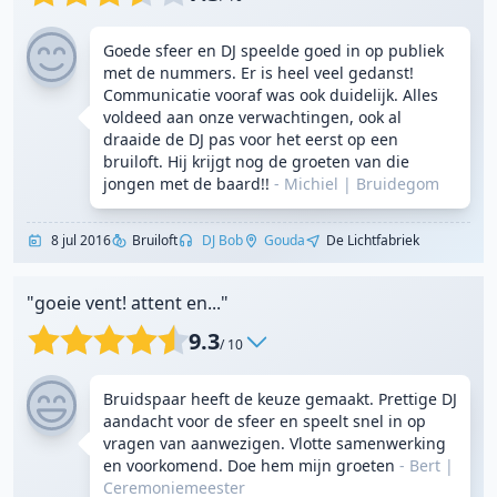
Goede sfeer en DJ speelde goed in op publiek
met de nummers. Er is heel veel gedanst!
Communicatie vooraf was ook duidelijk. Alles
voldeed aan onze verwachtingen, ook al
draaide de DJ pas voor het eerst op een
bruiloft. Hij krijgt nog de groeten van die
jongen met de baard!!
- Michiel
|
Bruidegom
8 jul 2016
Bruiloft
DJ Bob
Gouda
De Lichtfabriek
"goeie vent! attent en..."
9.3
/ 10
Bruidspaar heeft de keuze gemaakt. Prettige DJ
aandacht voor de sfeer en speelt snel in op
vragen van aanwezigen. Vlotte samenwerking
en voorkomend. Doe hem mijn groeten
- Bert
|
Ceremoniemeester