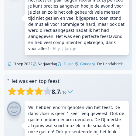
Je kunt precies aangeven hoe je de avond voor
je ziet en zo is het ook gebeurd! Vele mensen
tijd niet gezien en veel bijgepraat, toen stond
de muziek voor sommige te hard, maar ook dat
werd direct aangepast nadat ik het had
aangegeven. Het was een perfecte feestavond
en heb veel complimenten gekregen, dank
voor alles!
- Elly
|
Jarige
3 sep 2022
Verjaardag
DJ Joël
Gouda
De Lichtfabriek
"Het was een top feest"
8.7
/ 10
Wij hebben enorm genoten van het feest. De
dans vloer is geen 1 keer leeg geweest. Ook de
gasten hebben enorm genoten. De DJ merkte
al gauw wat soort muziek in de smaak viel bij
onze gasten! Ook presenteerde hij het leuk.