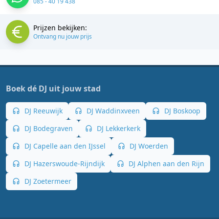
085 - 40 19 438
Prijzen bekijken:
Ontvang nu jouw prijs
Boek dé DJ uit jouw stad
DJ Reeuwijk
DJ Waddinxveen
DJ Boskoop
DJ Bodegraven
DJ Lekkerkerk
DJ Capelle aan den IJssel
DJ Woerden
DJ Hazerswoude-Rijndijk
DJ Alphen aan den Rijn
DJ Zoetermeer