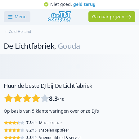
Niet goed,
geld terug
Menu
Ga naar prijzen
Zuid-Holland
De Lichtfabriek
,
Gouda
Huur de beste DJ bij De Lichtfabriek
8.3
/ 10
Op basis van 5 klantervaringen over onze DJ's
7.8
Muziekkeuze
/10
8.2
Inspelen op sfeer
/10
8.8
Vriendelijkheid & service
/10