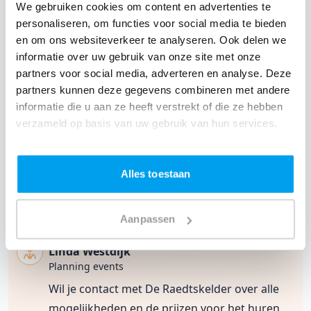
"echt super gedaan!!!"
We gebruiken cookies om content en advertenties te
8.7
personaliseren, om functies voor social media te bieden
/ 10
en om ons websiteverkeer te analyseren. Ook delen we
informatie over uw gebruik van onze site met onze
Patrick heeft het echt super gedaan!!! Onze
partners voor social media, adverteren en analyse. Deze
smaak wat muziek betreft heeft hij goed
beantwoord. dank je wel!!!
- Andrea
|
Bruid
partners kunnen deze gegevens combineren met andere
informatie die u aan ze heeft verstrekt of die ze hebben
verzameld op basis van uw gebruik van hun services.
29 aug 2013
Bruiloft
DJ Patrick
Dordrecht
De Raedtskelder
Laad nog 10 klantervaringen
Alles toestaan
Contact met De Raedtskelder
Aanpassen
Linda Westdijk
Planning events
Wil je contact met De Raedtskelder over alle
mogelijkheden en de prijzen voor het huren