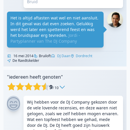
Bruid
Het is altijd aftasten wat wel en niet aansluit.
In dit geval was dat even zoeken. Gelukkig
werd het later een spetterend feest en was
het bruidspaar erg tevreden.
Jordi -
Partyplanner van The DJ Company
16 mei 2014
Bruiloft
DJ Daan
Dordrecht
De Raedtskelder
"iedereen heeft genoten"
9
/ 10
Wij hebben voor de DJ Company gekozen door
de vele lovende recensies, en deze waren niet
gelogen, zoals we zelf hebben mogen ervaren.
Wat een topfeest hebben we gehad, mede
door de DJ. De DJ heeft goed zijn huiswerk