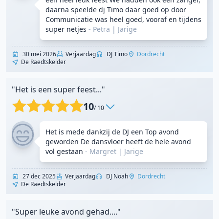
daarna speelde dj Timo daar goed op door
Communicatie was heel goed, vooraf en tijdens
super netjes
- Petra
|
Jarige
30 mei 2026
Verjaardag
DJ Timo
Dordrecht
De Raedtskelder
"Het is een super feest..."
10
/ 10
Het is mede dankzij de DJ een Top avond
geworden De dansvloer heeft de hele avond
vol gestaan
- Margret
|
Jarige
27 dec 2025
Verjaardag
DJ Noah
Dordrecht
De Raedtskelder
"Super leuke avond gehad...."