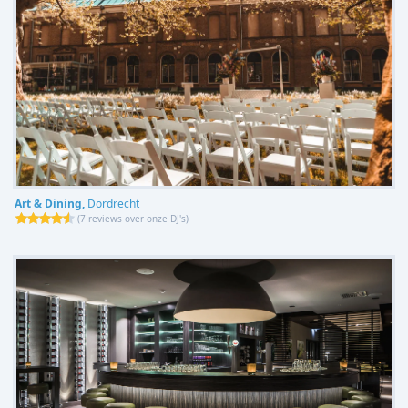
Art & Dining,
Dordrecht
(
7 reviews over onze DJ's
)