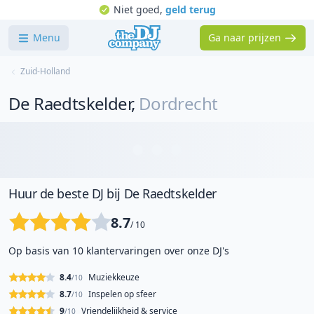
Niet goed,
geld terug
Menu
Ga naar prijzen
Zuid-Holland
De Raedtskelder
,
Dordrecht
Huur de beste DJ bij De Raedtskelder
8.7
/ 10
Op basis van 10 klantervaringen over onze DJ's
8.4
Muziekkeuze
/10
8.7
Inspelen op sfeer
/10
9
Vriendelijkheid & service
/10