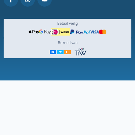
Betaal veilig
Bekend van
Algemene voorwaarden
Privacy en cookie Statement
DJ vacature
Veelgestelde vragen
Over ons
9.2
/ 10