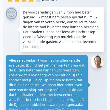
/ 10
De voorbereidingen van Simon had beter
gekund. Ik moest hem bellen ipv dat hij mij 2
dagen van te voren belde, ook de route naar
de locatie had hij beter voor kunnen bereiden.
Het draaien tijdens het feest was echter top.
Goede afwisseling van muziek voor de
verschillende gasten. Al met al zeer tevreden.
-
Jan
|
Jarige
Allereerst bedankt voor het invullen van de
evaluatie. Ik vind het jammer om te horen dat
de DJ zich beter had kunnen voorbereiden.
Zoals we zelf ook aangeven neemt de DJ zelf
contact met jullie op, spijtig om te horen dat
dit niet is gebeurd. We gaan hier zeker even
mee aan de slag. Verder geef je gelukkig aan
dat het draaien tijdens het feest echt top
was. Daar ben ik heel blij mee, gelukkig heeft
de DJ het zo dubbel en dwars goed gemaakt.
Rebecca - Partyplanner van The DJ Company