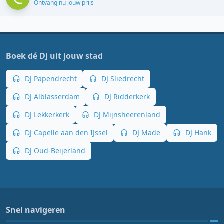
Ontvang nu jouw prijs
Boek dé DJ uit jouw stad
DJ Papendrecht
DJ Sliedrecht
DJ Alblasserdam
DJ Ridderkerk
DJ Lekkerkerk
DJ Mijnsheerenland
DJ Capelle aan den IJssel
DJ Made
DJ Hank
DJ Oud-Beijerland
Snel navigeren