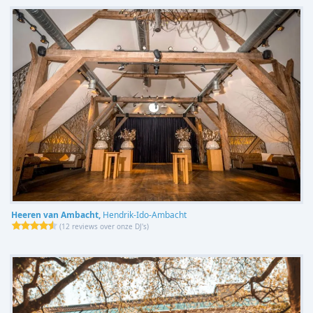
Heeren van Ambacht,
Hendrik-Ido-Ambacht
(
12 reviews over onze DJ's
)