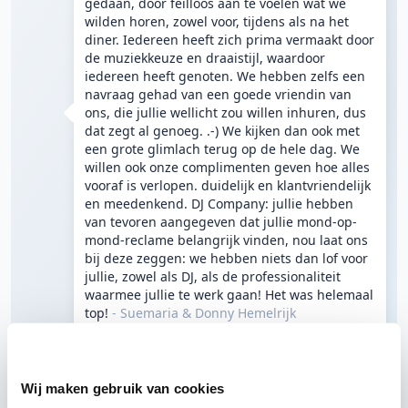
gedaan, door feilloos aan te voelen wat we
wilden horen, zowel voor, tijdens als na het
diner. Iedereen heeft zich prima vermaakt door
de muziekkeuze en draaistijl, waardoor
iedereen heeft genoten. We hebben zelfs een
navraag gehad van een goede vriendin van
ons, die jullie wellicht zou willen inhuren, dus
dat zegt al genoeg. .-) We kijken dan ook met
een grote glimlach terug op de hele dag. We
willen ook onze complimenten geven hoe alles
vooraf is verlopen. duidelijk en klantvriendelijk
en meedenkend. DJ Company: jullie hebben
van tevoren aangegeven dat jullie mond-op-
mond-reclame belangrijk vinden, nou laat ons
bij deze zeggen: we hebben niets dan lof voor
jullie, zowel als DJ, als de professionaliteit
waarmee jullie te werk gaan! Het was helemaal
top!
- Suemaria & Donny Hemelrijk
25 sep 2013
Bruiloft
DJ Dick
Dordrecht
De Raedtskelder
Wij maken gebruik van cookies