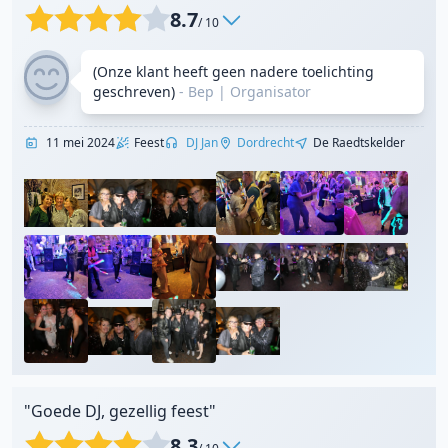
8.7
/ 10
(Onze klant heeft geen nadere toelichting
geschreven)
- Bep
|
Organisator
11 mei 2024
Feest
DJ Jan
Dordrecht
De Raedtskelder
"Goede DJ, gezellig feest"
8.3