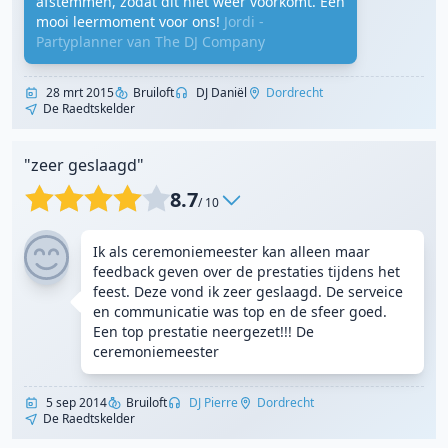
afstemmen, zodat dit niet weer voorkomt. Een
mooi leermoment voor ons!
Jordi -
Partyplanner van The DJ Company
28 mrt 2015
Bruiloft
DJ Daniël
Dordrecht
De Raedtskelder
"zeer geslaagd"
8.7
/ 10
Ik als ceremoniemeester kan alleen maar
feedback geven over de prestaties tijdens het
feest. Deze vond ik zeer geslaagd. De serveice
en communicatie was top en de sfeer goed.
Een top prestatie neergezet!!! De
ceremoniemeester
5 sep 2014
Bruiloft
DJ Pierre
Dordrecht
De Raedtskelder