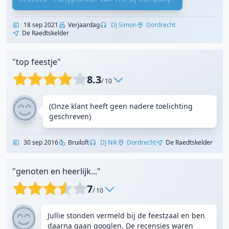
18 sep 2021
Verjaardag
DJ Simon
Dordrecht
De Raedtskelder
"top feestje"
8.3
/ 10
(Onze klant heeft geen nadere toelichting
geschreven)
30 sep 2016
Bruiloft
DJ Nik
Dordrecht
De Raedtskelder
"genoten en heerlijk..."
7
/ 10
Jullie stonden vermeld bij de feestzaal en ben
daarna gaan googlen. De recensies waren