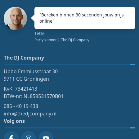
"
Bereken binnen 30 seconden jouw prijs
online
"
Tette
Partyplanner
| The DJ Company
The DJ Company
Ubbo Emmiusstraat 30
9711 CC Groningen
KvK: 73421413
BTW-nr: NL859531570B01
085 - 40 19 438
info@thedjcompany.nl
Volg ons