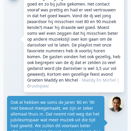
goed en zo bij jullie gekomen. Het contact
vooraf was prettig en had er veel vertrouwen
in dat het goed kwam. Vond de dj wel jong
(waardoor hij misschien niet 80 en 90 muziek
kende?) maar hij draaide wel goed. Moest
soms wel even zeggen dat hij misschien beter
op andere muziekstijl over kon gaan om de
dansvloer vol te laten. De playlist met onze
favoriete nummers heb ik voorbij horen
komen. De gasten vonden het ook gezellig, heb
ook begrepen van de dj dat er zelden zo veel
gedanst word (de dansvloer is wel 3,5 uur vol
geweest). Kortom een gezellige feest avond
Groeten Maddy en Michel
- Maddy En Michel
|
Bruidspaar
Ook al hebben we soms de jaren '80 en '90
niet bewust meegemaakt, we zijn er zeker
allemaal thuis in. Dat neemt niet weg dat het
jubileumspaar wat meer muziek uit die tijd
had gewild. We zullen dit voortaan beter