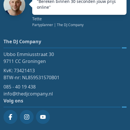
"
Bereken binnen 30 seconden jouw prijs
online
"
Tette
Partyplanner
| The DJ Company
The DJ Company
Ubbo Emmiusstraat 30
9711 CC Groningen
KvK: 73421413
BTW-nr: NL859531570B01
085 - 40 19 438
info@thedjcompany.nl
Volg ons