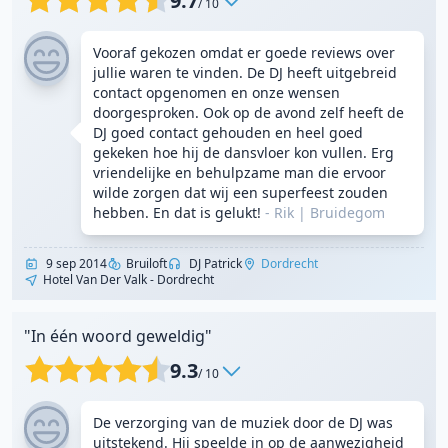
9.7
/ 10
Vooraf gekozen omdat er goede reviews over
jullie waren te vinden. De DJ heeft uitgebreid
contact opgenomen en onze wensen
doorgesproken. Ook op de avond zelf heeft de
DJ goed contact gehouden en heel goed
gekeken hoe hij de dansvloer kon vullen. Erg
vriendelijke en behulpzame man die ervoor
wilde zorgen dat wij een superfeest zouden
hebben. En dat is gelukt!
- Rik
|
Bruidegom
9 sep 2014
Bruiloft
DJ Patrick
Dordrecht
Hotel Van Der Valk - Dordrecht
"In één woord geweldig"
9.3
/ 10
De verzorging van de muziek door de DJ was
uitstekend. Hij speelde in op de aanwezigheid