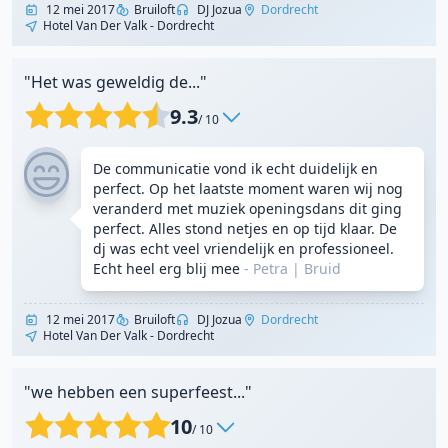
12 mei 2017
Bruiloft
DJ Jozua
Dordrecht
Hotel Van Der Valk - Dordrecht
"Het was geweldig de..."
9.3
/ 10
De communicatie vond ik echt duidelijk en
perfect. Op het laatste moment waren wij nog
veranderd met muziek openingsdans dit ging
perfect. Alles stond netjes en op tijd klaar. De
dj was echt veel vriendelijk en professioneel.
Echt heel erg blij mee
- Petra
|
Bruid
12 mei 2017
Bruiloft
DJ Jozua
Dordrecht
Hotel Van Der Valk - Dordrecht
"we hebben een superfeest..."
10
/ 10