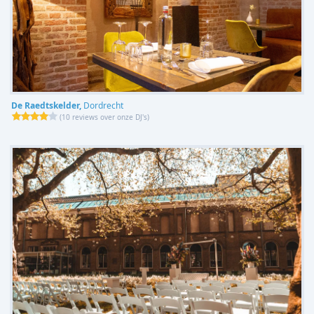
De Raedtskelder,
Dordrecht
(
10 reviews over onze DJ's
)