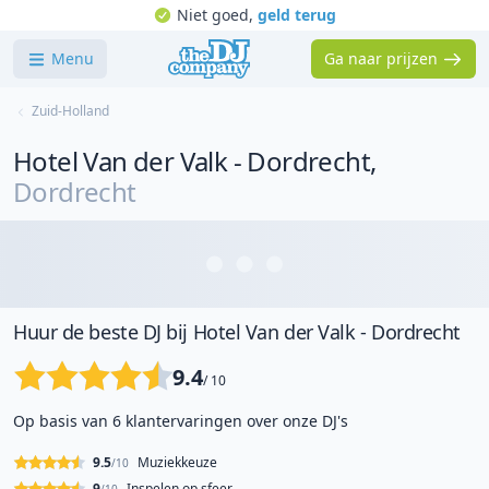
Niet goed,
geld terug
Menu
Ga naar prijzen
Zuid-Holland
Hotel Van der Valk - Dordrecht
,
Dordrecht
Huur de beste DJ bij Hotel Van der Valk - Dordrecht
9.4
/ 10
Op basis van 6 klantervaringen over onze DJ's
9.5
Muziekkeuze
/10
9
Inspelen op sfeer