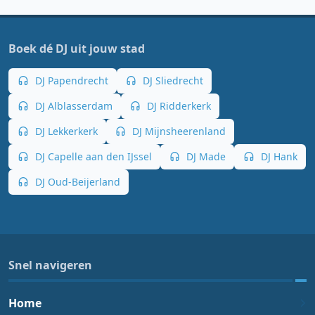
Boek dé DJ uit jouw stad
DJ Papendrecht
DJ Sliedrecht
DJ Alblasserdam
DJ Ridderkerk
DJ Lekkerkerk
DJ Mijnsheerenland
DJ Capelle aan den IJssel
DJ Made
DJ Hank
DJ Oud-Beijerland
Snel navigeren
Home