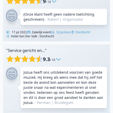
9
/ 10
(Onze klant heeft geen nadere toelichting
geschreven)
- Robert
|
Organisator
17 jul 2022
Zakelijk event
DJ Jackson
Dordrecht
Hotel Van Der Valk - Dordrecht
"Service gericht en..."
9.3
/ 10
Jozua heeft ons uitstekend voorzien van goede
muziek. Hij kreeg als wens mee dat hij zelf het
beste de avond kon aanvoelen en kon deze
juiste snaar na wat experimenteren al snel
vinden. Iedereen op ons feest heeft genoten
en dit is door een groot aandeel te danken aan
Jozua.
- Herman
|
Bruidegom