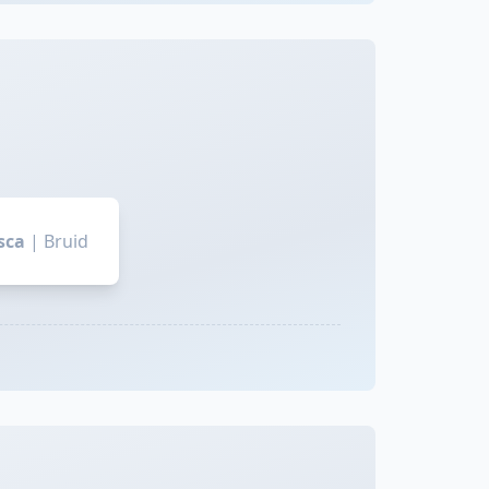
osca
|
Bruid