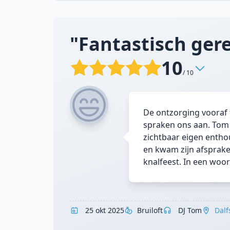
"Fantastisch gere
10
/ 10
De ontzorging vooraf
spraken ons aan. Tom
zichtbaar eigen enthou
en kwam zijn afsprake
knalfeest. In een woo
25 okt 2025
Bruiloft
DJ Tom
Dalf