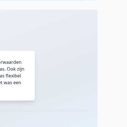
oorwaarden
s. Ook zijn
s flexibel
et was een