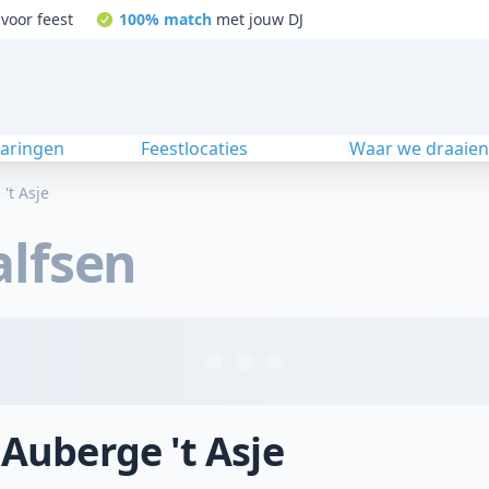
voor feest
100% match
met jouw DJ
varingen
Feestlocaties
Waar we draaie
't Asje
alfsen
 Auberge 't Asje