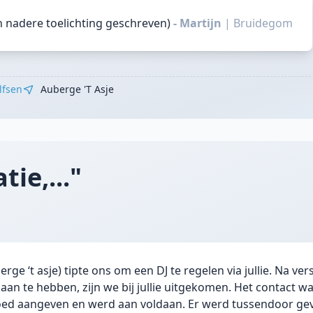
n nadere toelichting geschreven)
- Martijn
|
Bruidegom
lfsen
Auberge 't Asje
ie,..."
rge ‘t asje) tipte ons om een DJ te regelen via jullie. Na ver
an te hebben, zijn we bij jullie uitgekomen. Het contact wa
d aangeven en werd aan voldaan. Er werd tussendoor ge