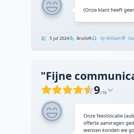
(Onze klant heeft gee
5 jul 2024
Bruiloft
DJ William
Da
"Fijne communicat
9
/ 10
Onze feestlocatie (aube
offerte aanvragen geda
wensen konden we goe