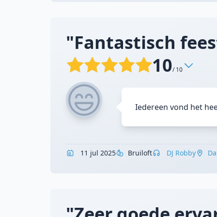
"Fantastisch fees
10
/ 10
Iedereen vond het hee
11 jul 2025
Bruiloft
DJ Robby
Da
"Zeer goede ervar