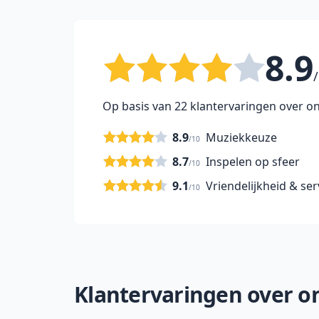
8.9
/
Op basis van 22 klantervaringen over on
8.9
Muziekkeuze
/10
8.7
Inspelen op sfeer
/10
9.1
Vriendelijkheid & ser
/10
Klantervaringen over onz