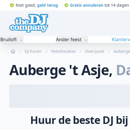
Niet goed,
geld terug
Gratis annuleren
tot 14 dagen 
Bruiloft
Ander feest
Klanter
Home
DJ huren
Feestlocaties
Overijssel
Auberge 
Auberge 't Asje
,
D
Huur de beste DJ bij