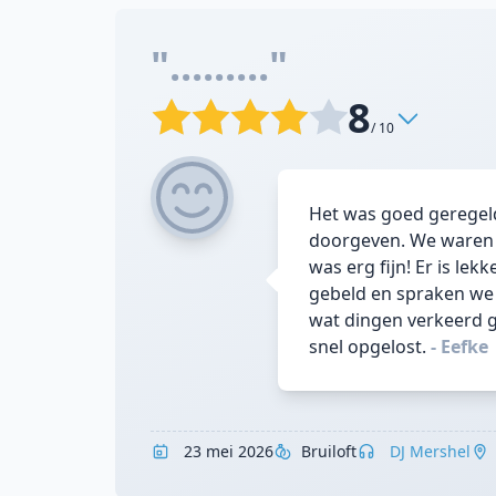
"........."
8
/ 10
Het was goed geregeld
doorgeven. We waren 
was erg fijn! Er is le
gebeld en spraken we d
wat dingen verkeerd g
snel opgelost.
- Eefke
23 mei 2026
Bruiloft
DJ Mershel