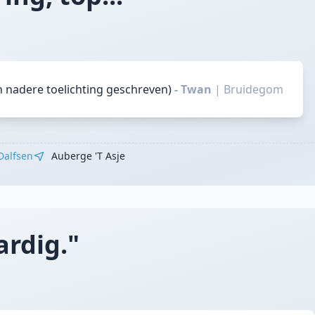
n nadere toelichting geschreven)
- Twan
|
Bruidegom
Dalfsen
Auberge 't Asje
ardig."