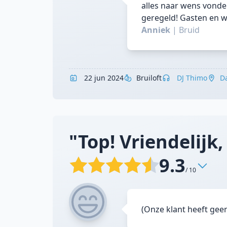
alles naar wens vonde
geregeld! Gasten en w
Anniek
|
Bruid
22 jun 2024
Bruiloft
DJ Thimo
D
"Top! Vriendelijk, 
9.3
/ 10
(Onze klant heeft gee