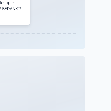
ok super
t! BEDANKT!
-