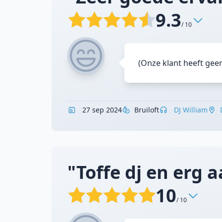
9.3
/ 10
(Onze klant heeft gee
27 sep 2024
Bruiloft
DJ William
"Toffe dj en erg a
10
/ 10