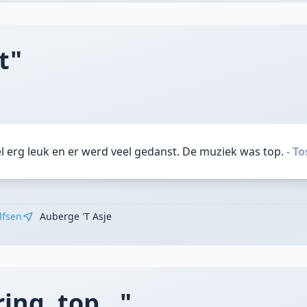
t"
l erg leuk en er werd veel gedanst. De muziek was top.
- T
lfsen
Auberge 't Asje
ing, top..."