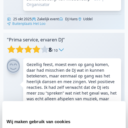
Organisator
25 okt 2025
Zakelijk event
DJ Hans
Uddel
Buitenplaats Het Loo
"Prima service, ervaren DJ"
8
/ 10
Gezellig feest, moest even op gang komen,
daar had misschien de DJ wat in kunnen
betekenen, maar eenmaal op gang was het
heerlijk dansen en mee zingen. Veel positieve
reacties. Ik had zelf verwacht dat de DJ iets
meer zou “spreken” wat niet het geval was, het
was echt alleen afspelen van muziek, maar
achteraf was dit ook prima.
- Lise-Lotte
26 sep 2025
Verjaardag
DJ Hans
Hengelo
Wij maken gebruik van cookies
Buitenplaats De Houtmaat