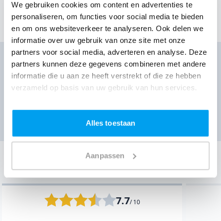
We gebruiken cookies om content en advertenties te
personaliseren, om functies voor social media te bieden
Toon meer klantervaringen
en om ons websiteverkeer te analyseren. Ook delen we
informatie over uw gebruik van onze site met onze
partners voor social media, adverteren en analyse. Deze
DJ huren voor jouw feest?
partners kunnen deze gegevens combineren met andere
Ontvang direct prijzen per WhatsApp of sms
informatie die u aan ze heeft verstrekt of die ze hebben
verzameld op basis van uw gebruik van hun services.
Ga naar prijzen
Alles toestaan
Aanpassen
Onze klantervaringen
Bekijk de laatste 10 van 18261 klantervaringen
7.7
/ 10