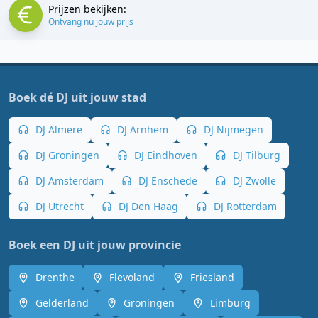
Prijzen bekijken:
Ontvang nu jouw prijs
Boek dé DJ uit jouw stad
DJ Almere
DJ Arnhem
DJ Nijmegen
DJ Groningen
DJ Eindhoven
DJ Tilburg
DJ Amsterdam
DJ Enschede
DJ Zwolle
DJ Utrecht
DJ Den Haag
DJ Rotterdam
Boek een DJ uit jouw provincie
Drenthe
Flevoland
Friesland
Gelderland
Groningen
Limburg