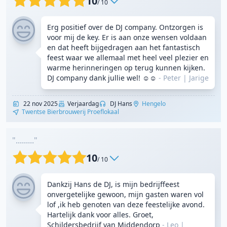
10
/ 10
Erg positief over de DJ company. Ontzorgen is
voor mij de key. Er is aan onze wensen voldaan
en dat heeft bijgedragen aan het fantastisch
feest waar we allemaal met heel veel plezier en
warme herinneringen op terug kunnen kijken.
DJ company dank jullie wel! ☺️☺️
- Peter
|
Jarige
22 nov 2025
Verjaardag
DJ Hans
Hengelo
Twentse Bierbrouwerij Proeflokaal
"........."
10
/ 10
Dankzij Hans de DJ, is mijn bedrijffeest
onvergetelijke gewoon, mijn gasten waren vol
lof ,ik heb genoten van deze feestelijke avond.
Hartelijk dank voor alles. Groet,
Schildersbedrijf van Middendorp
- Leo
|