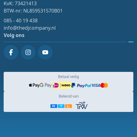
KvK: 73421413
BTW-nr: NL859531570B01
085 - 40 19 438
info@thedjcompany.nl
Volg ons
Betaal veilig
Bekend van