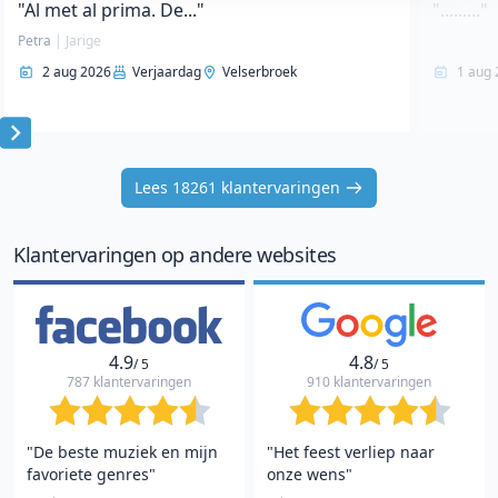
"Al met al prima. De..."
"........."
Petra
|
Jarige
2 aug 2026
Verjaardag
Velserbroek
1 aug 
Item
1
Lees 18261 klantervaringen
of
10
Klantervaringen op andere websites
4.9
4.8
/ 5
/ 5
787 klantervaringen
910 klantervaringen
"De beste muziek en mijn
"Het feest verliep naar
favoriete genres"
onze wens"