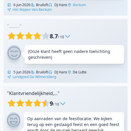
6 jun 2026
Bruiloft
DJ Hans
Beckum
Het Wapen Van Beckum
"........."
8.7
/ 10
(Onze klant heeft geen nadere toelichting
geschreven)
5 jun 2026
Bruiloft
DJ Hans
De Lutte
Landgoed De Wilmersberg
"Klantvriendelijkheid,..."
9
/ 10
Op aanraden van de feestlocatie. We kijken
terug op een geslaagd feest en een goed feest
wordt door de muziek bepaald Heerlijk