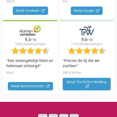
Marie
Eric
Bekijk Facebook 
Bekijk Google 
9.3
9.6
/ 10
/ 10
1834 klantervaringen
1154 klantervaringen
"Een onvergetelijk feest en
"Precies de DJ die we
helemaal ontzorgd"
zochten"
Hans
Mili & Jeroen
Bekijk The Perfect Wedding 
Bekijk Klantenvertellen 