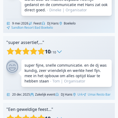
gedanst en de communicatie met Hans zat ook
direct goed.
- Dineke
|
Organisator
9 mei 2026
Feest
DJ Hans
Boekelo
Sandton Resort Bad Boekelo
"super assertief,..."
10
/ 10
super fijne, snelle communicatie. en de dj was
kundig, zeer vriendelijk en werkte heel fijn.
mee in het opbouw om alles optijd klaar te
hebben staan
- Tom
|
Organisator
20 dec 2025
Zakelijk event
DJ Hans
Urk
Umai Resto Bar
"Een geweldige feest..."