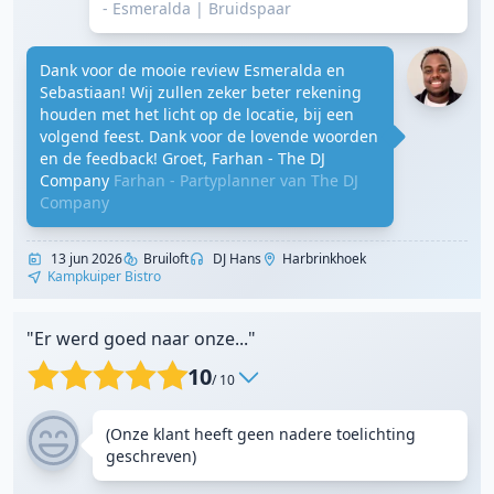
- Esmeralda
|
Bruidspaar
Dank voor de mooie review Esmeralda en
Sebastiaan! Wij zullen zeker beter rekening
houden met het licht op de locatie, bij een
volgend feest. Dank voor de lovende woorden
en de feedback! Groet, Farhan - The DJ
Company
Farhan - Partyplanner van The DJ
Company
13 jun 2026
Bruiloft
DJ Hans
Harbrinkhoek
Kampkuiper Bistro
"Er werd goed naar onze..."
10
/ 10
(Onze klant heeft geen nadere toelichting
geschreven)