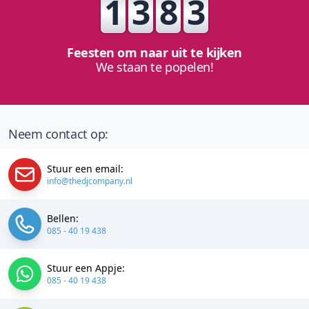
1
3
8
3
Feesten om naar uit te kijken
We staan te popelen!
Neem contact op:
Stuur een email:
info@thedjcompany.nl
Bellen:
085 - 40 19 438
Stuur een Appje:
085 - 40 19 438