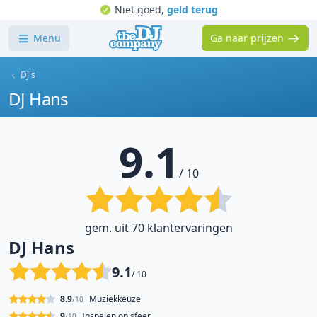
Niet goed,
geld terug
Menu
Ga naar prijzen
DJ's
DJ Hans
9.1
/ 10
gem. uit 70 klantervaringen
DJ Hans
9.1
/ 10
8.9
Muziekkeuze
/10
9
Inspelen op sfeer
/10