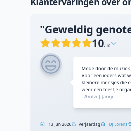
Klantervaringen over on
"Geweldig genote
10
/ 10
Mede door de muziek d
Voor een ieders wat wi
kleinere mensjes die e
weer een feestje orga
- Anita
|
Jarige
13 jun 2026
Verjaardag
DJ Lorenz