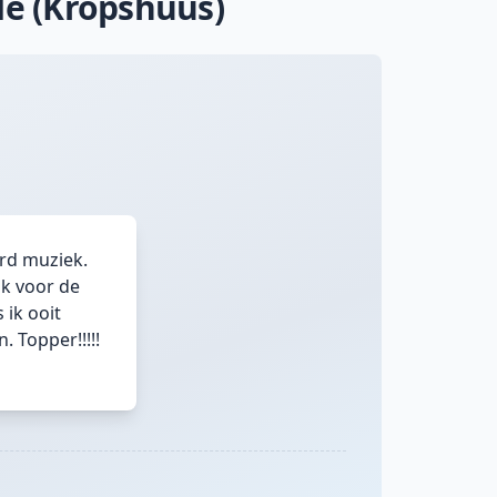
de (Kropshuus)
rd muziek.
ok voor de
 ik ooit
 Topper!!!!!