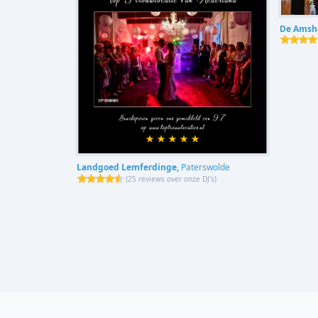
De Amsh
Landgoed Lemferdinge,
Paterswolde
(
25 reviews over onze DJ's
)