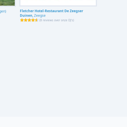
Fletcher Hotel-Restaurant De Zeegser
gen)
Duinen,
Zeegse
(
8 reviews over onze DJ's
)