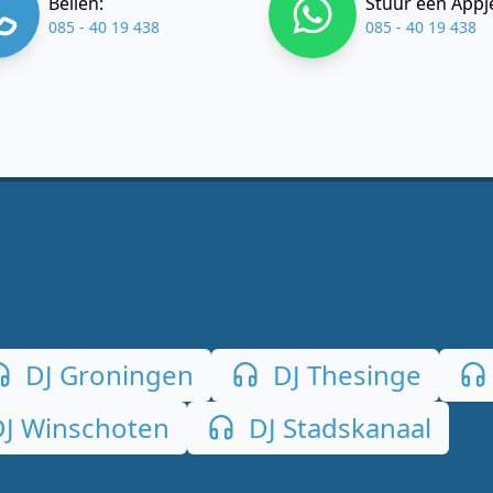
Bellen:
Stuur een Appj
085 - 40 19 438
085 - 40 19 438
DJ Groningen
DJ Thesinge
J Winschoten
DJ Stadskanaal