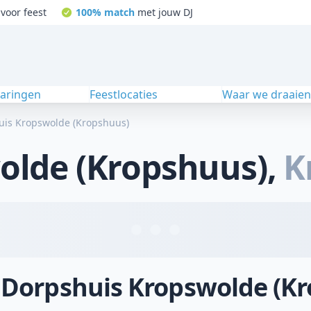
voor feest
100% match
met jouw DJ
varingen
Feestlocaties
Waar we draaie
uis Kropswolde (Kropshuus)
olde (Kropshuus)
,
K
j Dorpshuis Kropswolde (K