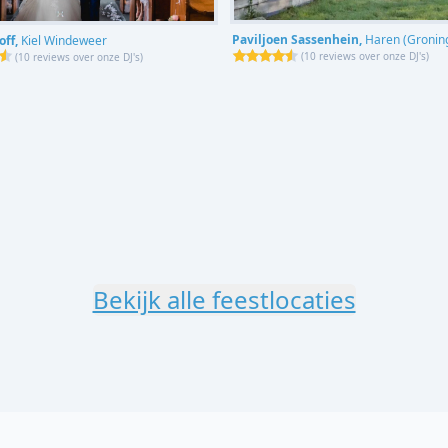
Paviljoen Sassenhein,
Haren (Gronin
off,
Kiel Windeweer
(
10 reviews over onze DJ's
)
(
10 reviews over onze DJ's
)
Bekijk alle feestlocaties