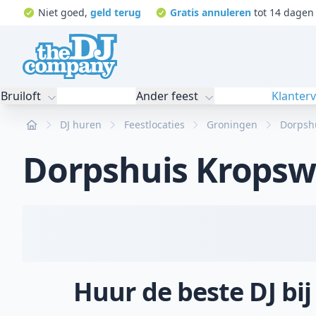
Niet goed,
geld terug
Gratis annuleren
tot 14 dagen 
Bruiloft
Ander feest
Klanter
Home
DJ huren
Feestlocaties
Groningen
Dorpsh
Dorpshuis Kropsw
Huur de beste DJ bi