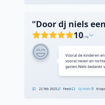
"Door dj niels een
10
/ 10
Vooral de kinderen en
vooral neven en nicht
gezien.Niels bedankt v
22 feb 2025
Feest
DJ Niels
Krop