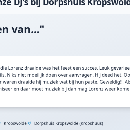
ze DJ's bij Dorpshuis Kropswol
n van..."
ie Lorenz draaide was het feest een succes. Leuk gevariee
ls. Niks niet moeilijk doen over aanvragen. Hij deed het. O
r waren draaide hij muziek wat bij hun paste. Geweldig!!! Als
niseer en daar moet muziek bij dan mag Lorenz weer komen.
Kropswolde
Dorpshuis Kropswolde (Kropshuus)