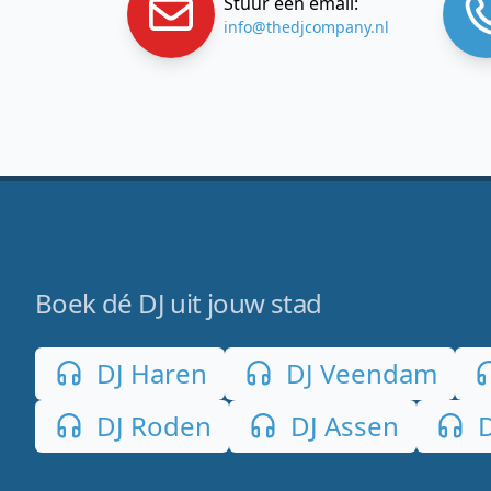
Stuur een email:
info@thedjcompany.nl
Boek dé DJ uit jouw stad
DJ Haren
DJ Veendam
DJ Roden
DJ Assen
D