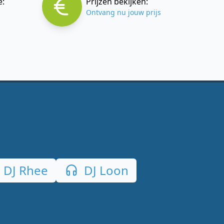
e:
Prijzen bekijken:
Ontvang nu jouw prijs
DJ Rhee
DJ Loon