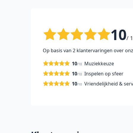
10
/ 
Op basis van 2 klantervaringen over onz
10
Muziekkeuze
/10
10
Inspelen op sfeer
/10
10
Vriendelijkheid & serv
/10