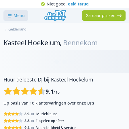
Niet goed,
geld terug
Menu
Ga naar prijzen
Gelderland
Kasteel Hoekelum
,
Bennekom
Huur de beste DJ bij Kasteel Hoekelum
9.1
/ 10
Op basis van 16 klantervaringen over onze DJ's
8.9
Muziekkeuze
/10
8.8
Inspelen op sfeer
/10
9.4
Vriendelijkheid & service
/10