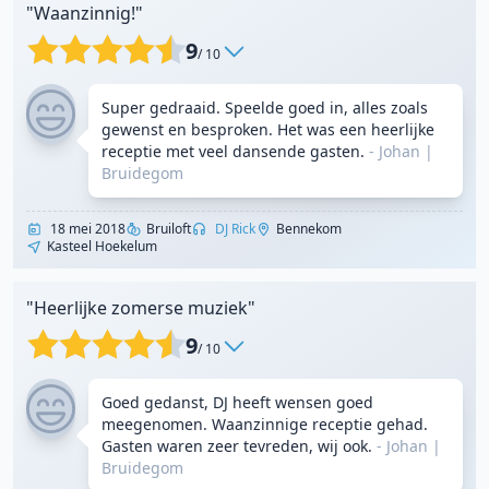
"Waanzinnig!"
9
/ 10
Super gedraaid. Speelde goed in, alles zoals
gewenst en besproken. Het was een heerlijke
receptie met veel dansende gasten.
- Johan
|
Bruidegom
18 mei 2018
Bruiloft
DJ Rick
Bennekom
Kasteel Hoekelum
"Heerlijke zomerse muziek"
9
/ 10
Goed gedanst, DJ heeft wensen goed
meegenomen. Waanzinnige receptie gehad.
Gasten waren zeer tevreden, wij ook.
- Johan
|
Bruidegom