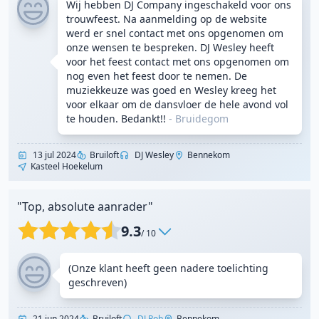
Wij hebben DJ Company ingeschakeld voor ons
trouwfeest. Na aanmelding op de website
werd er snel contact met ons opgenomen om
onze wensen te bespreken. DJ Wesley heeft
voor het feest contact met ons opgenomen om
nog even het feest door te nemen. De
muziekkeuze was goed en Wesley kreeg het
voor elkaar om de dansvloer de hele avond vol
te houden. Bedankt!!
-
Bruidegom
13 jul 2024
Bruiloft
DJ Wesley
Bennekom
Kasteel Hoekelum
"Top, absolute aanrader"
9.3
/ 10
(Onze klant heeft geen nadere toelichting
geschreven)
21 jun 2024
Bruiloft
DJ Rob
Bennekom