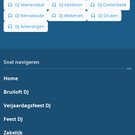
DJ Veenendaal
DJ Kesteren
DJ Oosterbeek
DJ Renswoude
DJ Wekerom
DJ Druten
DJ Amerongen
Snel navigeren
Home
Bruiloft DJ
Verjaardagsfeest DJ
Feest DJ
Zakelijk