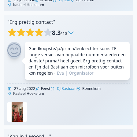
Kasteel Hoekelum
"Erg prettig contact"
8.3
/ 10
Goedkoopste/ja/prima/leuk echter soms TE
lange versies van bepaalde nummers/iedereen
danste/ prima/ heel goed. Erg prettig contact
en fijn dat Bastiaan een microfoon voor buiten
kon regelen
- Eva
|
Organisator
27 aug 2022
Feest
DJ Bastiaan
Bennekom
Kasteel Hoekelum
"Kan in 1 woord...."