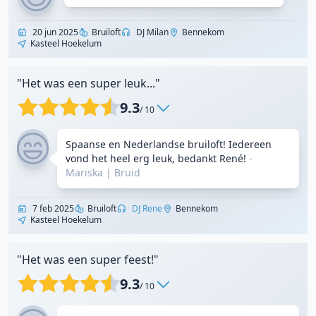
20 jun 2025
Bruiloft
DJ Milan
Bennekom
Kasteel Hoekelum
"Het was een super leuk..."
9.3
/ 10
Spaanse en Nederlandse bruiloft! Iedereen
vond het heel erg leuk, bedankt René!
-
Mariska
|
Bruid
7 feb 2025
Bruiloft
DJ Rene
Bennekom
Kasteel Hoekelum
"Het was een super feest!"
9.3
/ 10