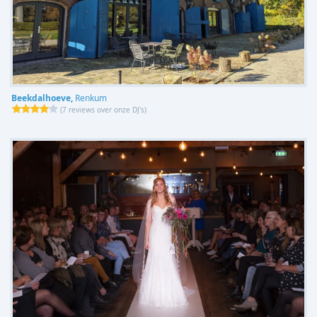
Beekdalhoeve,
Renkum
(
7 reviews over onze DJ's
)