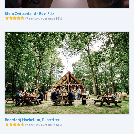
Klein Zwitserland - Ede,
Ede
(
7 reviews over onze DJ's
)
Boerderij Hoekelum,
Bennekom
(
6 reviews over onze DJ's
)