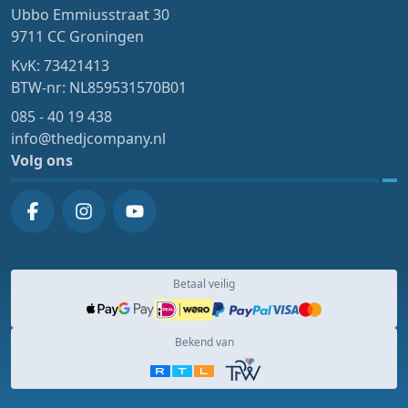
Ubbo Emmiusstraat 30
9711 CC Groningen
KvK: 73421413
BTW-nr: NL859531570B01
085 - 40 19 438
info@thedjcompany.nl
Volg ons
Betaal veilig
Bekend van