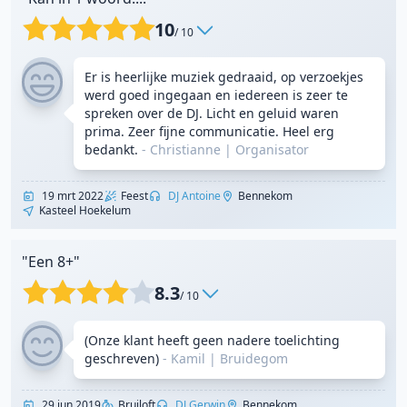
10
/ 10
Er is heerlijke muziek gedraaid, op verzoekjes
werd goed ingegaan en iedereen is zeer te
spreken over de DJ. Licht en geluid waren
prima. Zeer fijne communicatie. Heel erg
bedankt.
- Christianne
|
Organisator
19 mrt 2022
Feest
DJ Antoine
Bennekom
Kasteel Hoekelum
"Een 8+"
8.3
/ 10
(Onze klant heeft geen nadere toelichting
geschreven)
- Kamil
|
Bruidegom
29 jun 2019
Bruiloft
DJ Gerwin
Bennekom