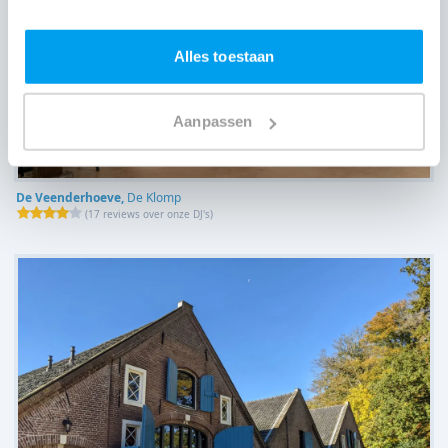
Alles toestaan
Aanpassen
De Veenderhoeve,
De Klomp
(
17 reviews over onze DJ's
)