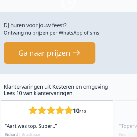
DJ huren voor jouw feest?
Ontvang nu prijzen per WhatsApp of sms
Ga naar prijzen
Klantervaringen uit Kesteren en omgeving
Lees 10 van klantervaringen
10
/ 10
"Aart was top. Super..."
"Toperv
Richard
|
Bruidspaar
Kino
|
Bru