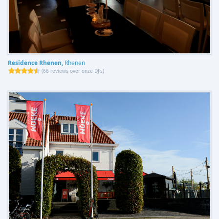
Residence Rhenen,
Rhenen
(
66 reviews over onze DJ's
)