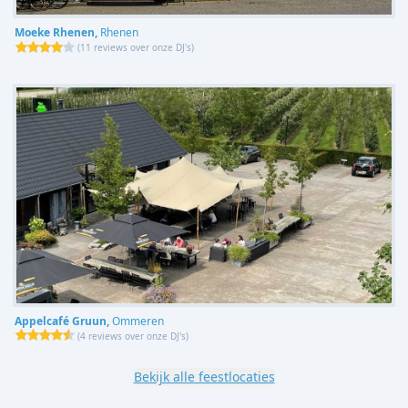
Moeke Rhenen,
Rhenen
(
11 reviews over onze DJ's
)
Appelcafé Gruun,
Ommeren
(
4 reviews over onze DJ's
)
Bekijk alle feestlocaties