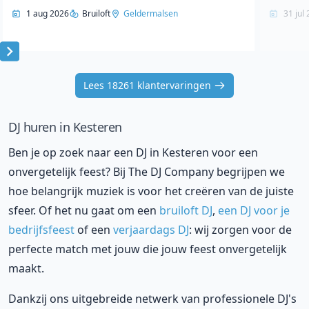
1 aug 2026
Bruiloft
Geldermalsen
31 jul
Item
1
Lees 18261 klantervaringen
of
10
DJ huren in Kesteren
Ben je op zoek naar een DJ in Kesteren voor een
onvergetelijk feest? Bij The DJ Company begrijpen we
hoe belangrijk muziek is voor het creëren van de juiste
sfeer. Of het nu gaat om een
bruiloft DJ
,
een DJ voor je
bedrijfsfeest
of een
verjaardags DJ
: wij zorgen voor de
perfecte match met jouw die jouw feest onvergetelijk
maakt.
Dankzij ons uitgebreide netwerk van professionele DJ's