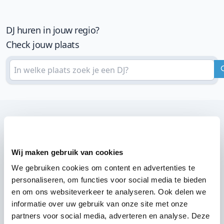
DJ huren in jouw regio?
Check jouw plaats
Wij zijn partner van 100-en feestlocaties
Lees reviews van onze DJ's op jouw locatie
Wij maken gebruik van cookies
We gebruiken cookies om content en advertenties te
personaliseren, om functies voor social media te bieden
en om ons websiteverkeer te analyseren. Ook delen we
informatie over uw gebruik van onze site met onze
partners voor social media, adverteren en analyse. Deze