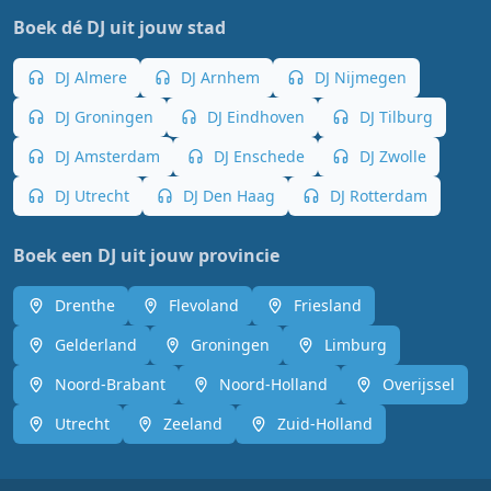
Boek dé DJ uit jouw stad
DJ Almere
DJ Arnhem
DJ Nijmegen
DJ Groningen
DJ Eindhoven
DJ Tilburg
DJ Amsterdam
DJ Enschede
DJ Zwolle
DJ Utrecht
DJ Den Haag
DJ Rotterdam
Boek een DJ uit jouw provincie
Drenthe
Flevoland
Friesland
Gelderland
Groningen
Limburg
Noord-Brabant
Noord-Holland
Overijssel
Utrecht
Zeeland
Zuid-Holland