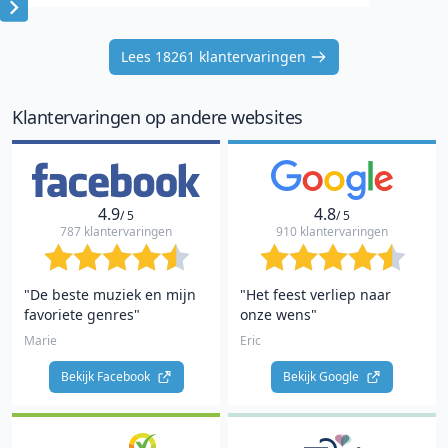
Item
1
Lees 18261 klantervaringen
of
10
Klantervaringen op andere websites
4.9
4.8
/ 5
/ 5
787 klantervaringen
910 klantervaringen
"De beste muziek en mijn
"Het feest verliep naar
favoriete genres"
onze wens"
Marie
Eric
Bekijk Facebook 
Bekijk Google 