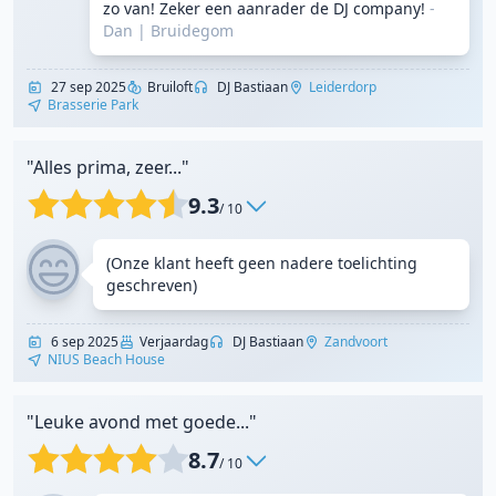
zo van! Zeker een aanrader de DJ company!
-
Dan
|
Bruidegom
27 sep 2025
Bruiloft
DJ Bastiaan
Leiderdorp
Brasserie Park
"Alles prima, zeer..."
9.3
/ 10
(Onze klant heeft geen nadere toelichting
geschreven)
6 sep 2025
Verjaardag
DJ Bastiaan
Zandvoort
NIUS Beach House
"Leuke avond met goede..."
8.7
/ 10