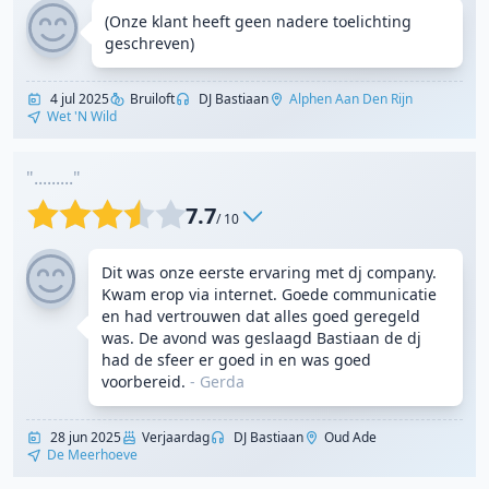
(Onze klant heeft geen nadere toelichting
geschreven)
4 jul 2025
Bruiloft
DJ Bastiaan
Alphen Aan Den Rijn
Wet 'n Wild
"........."
7.7
/ 10
Dit was onze eerste ervaring met dj company.
Kwam erop via internet. Goede communicatie
en had vertrouwen dat alles goed geregeld
was. De avond was geslaagd Bastiaan de dj
had de sfeer er goed in en was goed
voorbereid.
- Gerda
28 jun 2025
Verjaardag
DJ Bastiaan
Oud Ade
De Meerhoeve