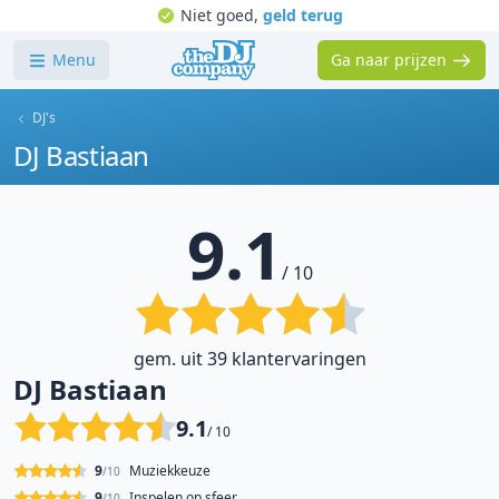
Niet goed,
geld terug
Menu
Ga naar prijzen
DJ's
DJ Bastiaan
9.1
/ 10
gem. uit 39 klantervaringen
DJ Bastiaan
9.1
/ 10
9
Muziekkeuze
/10
9
Inspelen op sfeer
/10