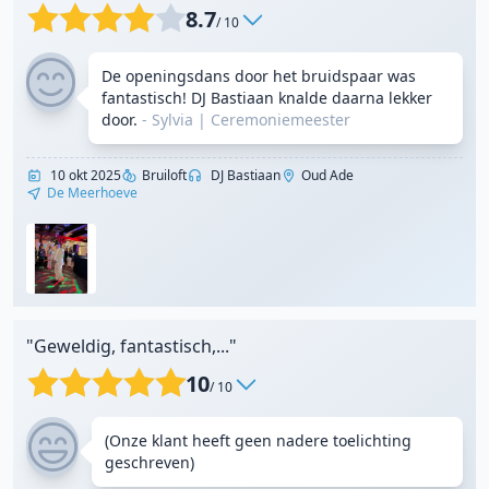
8.7
/ 10
De openingsdans door het bruidspaar was
fantastisch! DJ Bastiaan knalde daarna lekker
door.
- Sylvia
|
Ceremoniemeester
10 okt 2025
Bruiloft
DJ Bastiaan
Oud Ade
De Meerhoeve
"Geweldig, fantastisch,..."
10
/ 10
(Onze klant heeft geen nadere toelichting
geschreven)