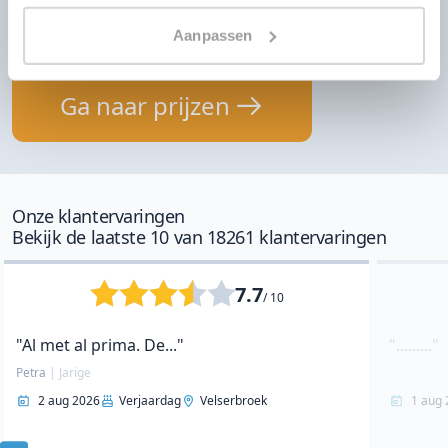
DJ huren voor jouw feest?
Aanpassen
Ontvang direct prijzen per WhatsApp of sms
Ga naar prijzen
Onze klantervaringen
Bekijk de laatste 10 van 18261 klantervaringen
7.7
/ 10
"Al met al prima. De..."
"........."
Petra
|
Jarige
2 aug 2026
Verjaardag
Velserbroek
1 aug 