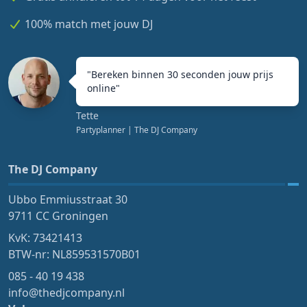
100% match met jouw DJ
"
Bereken binnen 30 seconden jouw prijs
online
"
Tette
Partyplanner
| The DJ Company
The DJ Company
Ubbo Emmiusstraat 30
9711 CC Groningen
KvK: 73421413
BTW-nr: NL859531570B01
085 - 40 19 438
info@thedjcompany.nl