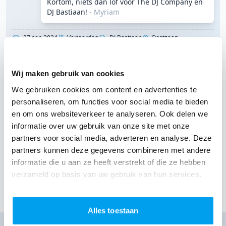
Kortom, niets dan lof voor The DJ Company en
DJ Bastiaan!
- Myriam
27 sep 2024
Verjaardag
DJ Bastiaan
Oostzaan
Paviljoen 't Twiske
"........."
Wij maken gebruik van cookies
9
We gebruiken cookies om content en advertenties te
/ 10
personaliseren, om functies voor social media te bieden
en om ons websiteverkeer te analyseren. Ook delen we
(Onze klant heeft geen nadere toelichting
informatie over uw gebruik van onze site met onze
geschreven)
- Cindy
partners voor social media, adverteren en analyse. Deze
partners kunnen deze gegevens combineren met andere
21 sep 2024
Bruiloft
DJ Bastiaan
Nieuw-Vennep
De Kelder Van De Koster
informatie die u aan ze heeft verstrekt of die ze hebben
verzameld op basis van uw gebruik van hun services.
Toon meer klantervaringen
Alles toestaan