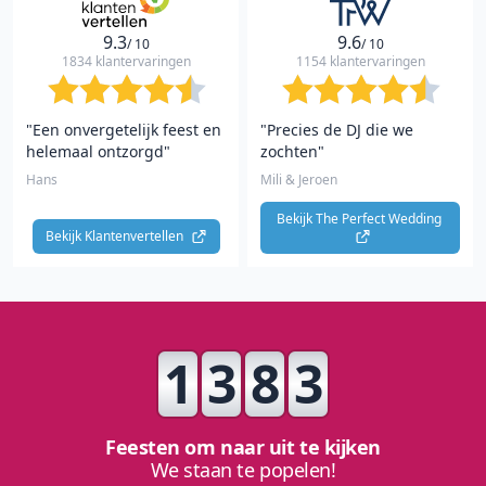
9.3
9.6
/ 10
/ 10
1834 klantervaringen
1154 klantervaringen
"Een onvergetelijk feest en
"Precies de DJ die we
helemaal ontzorgd"
zochten"
Hans
Mili & Jeroen
Bekijk The Perfect Wedding 
Bekijk Klantenvertellen 
1
3
8
3
Feesten om naar uit te kijken
We staan te popelen!