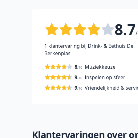
8.7
/
1 klantervaring bij Drink- & Eethuis De
Berkenplas
8
Muziekkeuze
/10
9
Inspelen op sfeer
/10
9
Vriendelijkheid & servi
/10
Klantervaringen over on