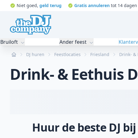
Niet goed,
geld terug
Gratis annuleren
tot 14 dagen 
Bruiloft
Ander feest
Klanter
Home
DJ huren
Feestlocaties
Friesland
Drink- &
Drink- & Eethuis 
Huur de beste DJ bij