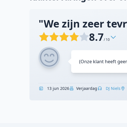
"We zijn zeer tevr
8.7
/ 10
(Onze klant heeft gee
13 jun 2026
Verjaardag
DJ Niels