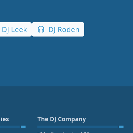
DJ Leek
DJ Roden
ies
The DJ Company