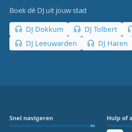
Boek dé DJ uit jouw stad
DJ Dokkum
DJ Tolbert
DJ Leeuwarden
DJ Haren
Snel navigeren
Hulp of 