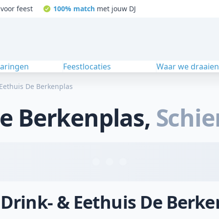
voor feest
100% match
met jouw DJ
varingen
Feestlocaties
Waar we draaie
 Eethuis De Berkenplas
De Berkenplas
,
Schi
 Drink- & Eethuis De Berke