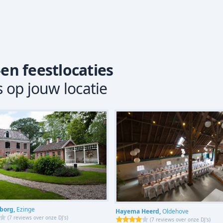
-en feestlocaties
s op jouw locatie
borg,
Ezinge
Hayema Heerd,
Oldehove
(
7 reviews over onze DJ's
)
(
7 reviews over onze DJ's
)