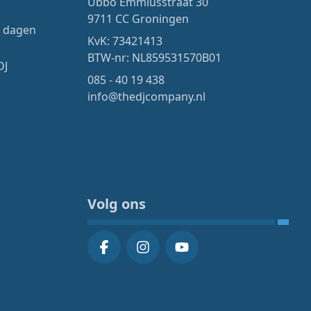
Ubbo Emmiusstraat 30
9711 CC Groningen
4 dagen
KvK: 73421413
BTW-nr: NL859531570B01
DJ
085 - 40 19 438
info@thedjcompany.nl
Volg ons