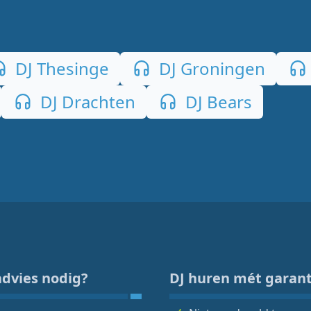
DJ Thesinge
DJ Groningen
DJ Drachten
DJ Bears
advies nodig?
DJ huren mét garant