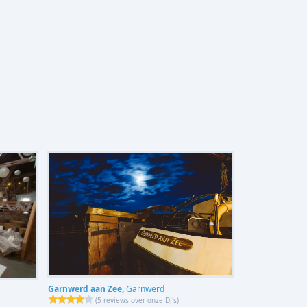
Garnwerd aan Zee,
Garnwerd
(
5 reviews over onze DJ's
)