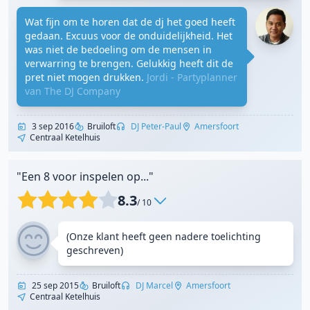
Wat fijn om te horen dat de dj het goed heeft
gedaan. Excuus voor de onduidelijkheid. Het
was niet de bedoeling om de mensen in
verwarring te brengen. Gelukkig heeft dit de
pret niet mogen drukken.
Jordi - Partyplanner
van The DJ Company
3 sep 2016
Bruiloft
DJ Peter-Paul
Amersfoort
Centraal Ketelhuis
"Een 8 voor inspelen op..."
8.3
/ 10
(Onze klant heeft geen nadere toelichting
geschreven)
25 sep 2015
Bruiloft
DJ Marcel
Amersfoort
Centraal Ketelhuis