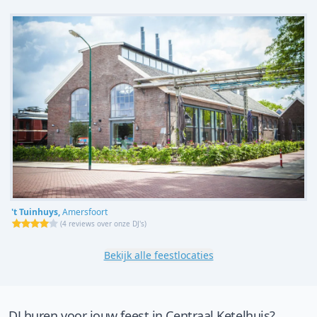
't Tuinhuys,
Amersfoort
(
4 reviews over onze DJ's
)
Bekijk alle feestlocaties
DJ huren voor jouw feest in Centraal Ketelhuis?