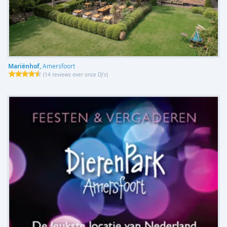
Mariënhof,
Amersfoort
(
14 reviews over onze DJ's
)