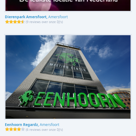
Dierenpark Amersfoort,
Amersfoort
(
9 reviews over onze DJ's
)
Eenhoorn Regardz,
Amersfoort
(
6 reviews over onze DJ's
)