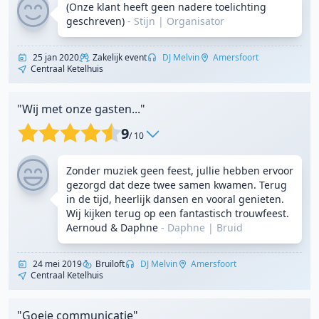
(Onze klant heeft geen nadere toelichting
geschreven)
- Stijn
|
Organisator
25 jan 2020
Zakelijk event
DJ Melvin
Amersfoort
Centraal Ketelhuis
"Wij met onze gasten..."
9
/ 10
Zonder muziek geen feest, jullie hebben ervoor
gezorgd dat deze twee samen kwamen. Terug
in de tijd, heerlijk dansen en vooral genieten.
Wij kijken terug op een fantastisch trouwfeest.
Aernoud & Daphne
- Daphne
|
Bruid
24 mei 2019
Bruiloft
DJ Melvin
Amersfoort
Centraal Ketelhuis
"Goeie communicatie"