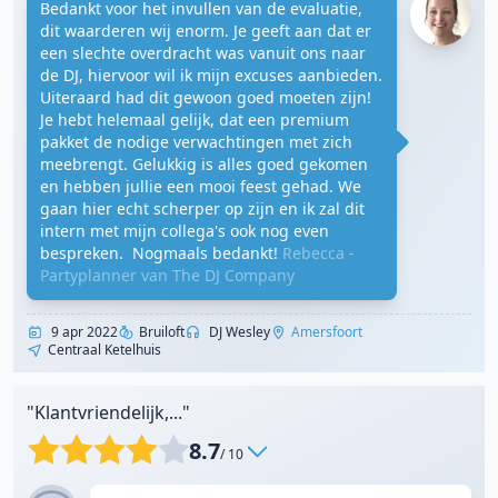
Bedankt voor het invullen van de evaluatie,
dit waarderen wij enorm. Je geeft aan dat er
een slechte overdracht was vanuit ons naar
de DJ, hiervoor wil ik mijn excuses aanbieden.
Uiteraard had dit gewoon goed moeten zijn!
Je hebt helemaal gelijk, dat een premium
pakket de nodige verwachtingen met zich
meebrengt. Gelukkig is alles goed gekomen
en hebben jullie een mooi feest gehad. We
gaan hier echt scherper op zijn en ik zal dit
intern met mijn collega's ook nog even
bespreken. Nogmaals bedankt!
Rebecca -
Partyplanner van The DJ Company
9 apr 2022
Bruiloft
DJ Wesley
Amersfoort
Centraal Ketelhuis
"Klantvriendelijk,..."
8.7
/ 10