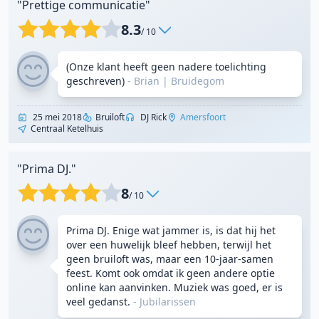
"Prettige communicatie"
8.3
/ 10
(Onze klant heeft geen nadere toelichting
geschreven)
- Brian
|
Bruidegom
25 mei 2018
Bruiloft
DJ Rick
Amersfoort
Centraal Ketelhuis
"Prima DJ."
8
/ 10
Prima DJ. Enige wat jammer is, is dat hij het
over een huwelijk bleef hebben, terwijl het
geen bruiloft was, maar een 10-jaar-samen
feest. Komt ook omdat ik geen andere optie
online kan aanvinken. Muziek was goed, er is
veel gedanst.
-
Jubilarissen