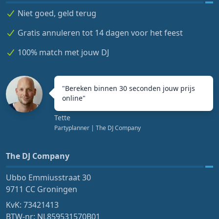
Niet goed, geld terug
Gratis annuleren tot 14 dagen voor het feest
100% match met jouw DJ
"
Bereken binnen 30 seconden jouw prijs
online
"
Tette
Partyplanner
| The DJ Company
The DJ Company
Ubbo Emmiusstraat 30
9711 CC Groningen
KvK: 73421413
BTW-nr: NL859531570B01