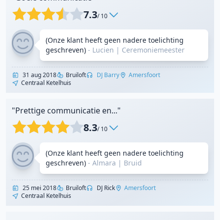
7.3
/ 10
(Onze klant heeft geen nadere toelichting
geschreven)
- Lucien
|
Ceremoniemeester
31 aug 2018
Bruiloft
DJ Barry
Amersfoort
Centraal Ketelhuis
"Prettige communicatie en..."
8.3
/ 10
(Onze klant heeft geen nadere toelichting
geschreven)
- Almara
|
Bruid
25 mei 2018
Bruiloft
DJ Rick
Amersfoort
Centraal Ketelhuis