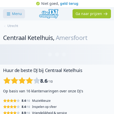
Niet goed,
geld terug
Menu
Ga naar prijzen
Utrecht
Centraal Ketelhuis
,
Amersfoort
Huur de beste DJ bij Centraal Ketelhuis
8.6
/ 10
Op basis van 16 klantervaringen over onze DJ's
8.4
Muziekkeuze
/10
8.4
Inspelen op sfeer
/10
8.9
Vriendelijkheid & service
/10