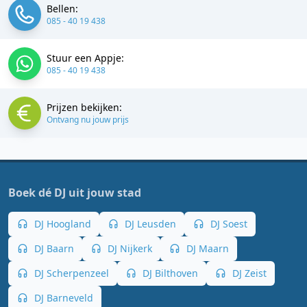
Bellen:
085 - 40 19 438
Stuur een Appje:
085 - 40 19 438
Prijzen bekijken:
Ontvang nu jouw prijs
Boek dé DJ uit jouw stad
DJ Hoogland
DJ Leusden
DJ Soest
DJ Baarn
DJ Nijkerk
DJ Maarn
DJ Scherpenzeel
DJ Bilthoven
DJ Zeist
DJ Barneveld