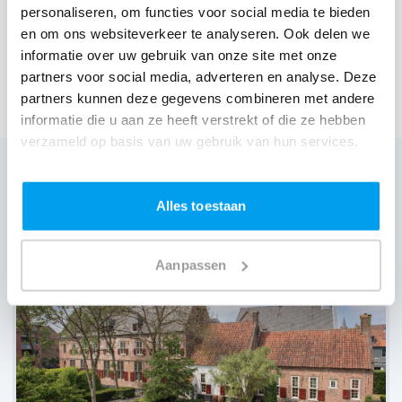
9,1
personaliseren, om functies voor social media te bieden
uit 16 ervaringen
en om ons websiteverkeer te analyseren. Ook delen we
informatie over uw gebruik van onze site met onze
Zaal huren
partners voor social media, adverteren en analyse. Deze
partners kunnen deze gegevens combineren met andere
informatie die u aan ze heeft verstrekt of die ze hebben
verzameld op basis van uw gebruik van hun services.
Alles toestaan
Wij zijn partner van 100-en feestlocaties
Lees reviews van onze DJ's op jouw locatie
Aanpassen