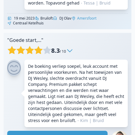
worden. Topavond gehad
- Tessa
|
Bruid
19 mei 2023
Bruiloft
DJ Olav
Amersfoort
Centraal Ketelhuis
"Goede start,..."
8.3
/ 10
De boeking verliep soepel, leuk account met
persoonlijke voorkeuren. Na het toewijzen van
DJ Wesley, slechte overdracht vanuit DJ
Company. Premium pakket schept
verwachtingen en die werden niet waar
gemaakt. Ligt niet aan DJ Wesley, die heeft echt
zijn hest gedaan. Uiteindelijk door en met vele
contactpersonen discussie over lichtset.
Uiteindelijk goed gekomen, maar geeft veel
stress voor een bruiloft.
- Kim
|
Bruid