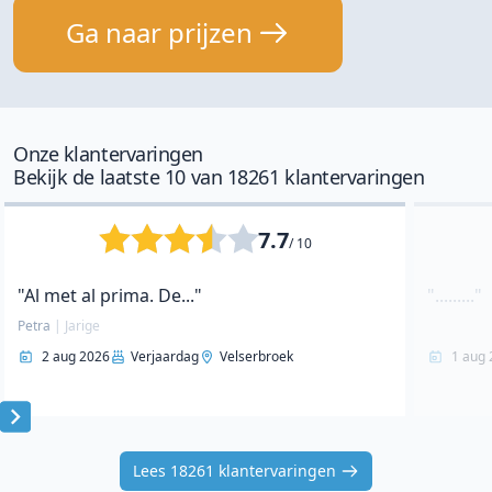
Ga naar prijzen
Onze klantervaringen
Bekijk de laatste 10 van 18261 klantervaringen
7.7
/ 10
"Al met al prima. De..."
"........."
Petra
|
Jarige
2 aug 2026
Verjaardag
Velserbroek
1 aug 
Item
1
Lees 18261 klantervaringen
of