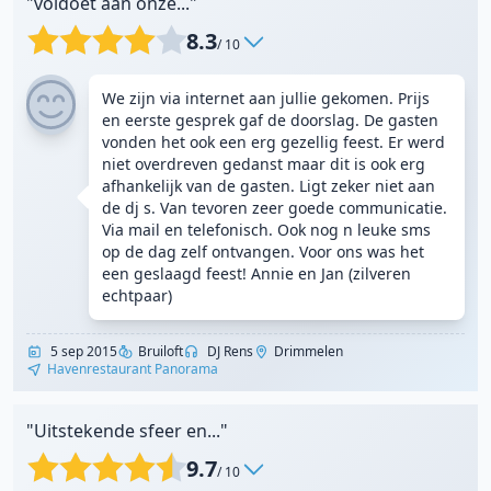
"voldoet aan onze..."
8.3
/ 10
We zijn via internet aan jullie gekomen. Prijs
en eerste gesprek gaf de doorslag. De gasten
vonden het ook een erg gezellig feest. Er werd
niet overdreven gedanst maar dit is ook erg
afhankelijk van de gasten. Ligt zeker niet aan
de dj s. Van tevoren zeer goede communicatie.
Via mail en telefonisch. Ook nog n leuke sms
op de dag zelf ontvangen. Voor ons was het
een geslaagd feest! Annie en Jan (zilveren
echtpaar)
5 sep 2015
Bruiloft
DJ Rens
Drimmelen
Havenrestaurant Panorama
"Uitstekende sfeer en..."
9.7
/ 10