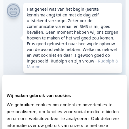
Het geheel was van het begin (eerste
kennismaking) tot en met de dag zelf
uitstekend verzorgd. Zeker ook de
communicatie via email en SMS is mij goed
bevallen. Geen moment hebben wij ons zorgen
hoeven te maken of het wel goed zou komen.
Er is goed geluisterd naar hoe wij de opbouw
van de avond wilde hebben. Welke muziek wel
en wat ook niet en daar is gewoon goed op
ingespeeld. Rudolph en zijn vrouw
- Rudolph &
Marion
4 jul 2015
Bruiloft
DJ Rens
Rotterdam
De Tuin Van De Vier Windstreken
Wij maken gebruik van cookies
"Knallend en helemaal..."
We gebruiken cookies om content en advertenties te
10
personaliseren, om functies voor social media te bieden
/ 10
en om ons websiteverkeer te analyseren. Ook delen we
informatie over uw gebruik van onze site met onze
ik heb de de company via internet gevonden.