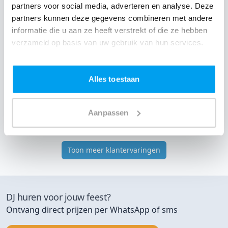
partners voor social media, adverteren en analyse. Deze
Goede recensies en website zag er
professioneel uit. De communicatie op
partners kunnen deze gegevens combineren met andere
voorhand en tijdens het feest was perfect. Het
informatie die u aan ze heeft verstrekt of die ze hebben
feest was helemaal naar onze zin. We hebben
verzameld op basis van uw gebruik van hun services.
een uitgesproken muziek stijl (zoals DJ Rens
omschreef meer "festivalmuziek"). En de dj's
hebben helemaal naar onze smaak de muziek
gedraaid en toch iedereen op de dansvloer
Alles toestaan
gekregen. Het was een fantastisch feest! Joyce
en Joost
Aanpassen
13 jun 2015
Bruiloft
DJ Rens
Halsteren
Privé Locatie
Toon meer klantervaringen
DJ huren voor jouw feest?
Ontvang direct prijzen per WhatsApp of sms