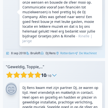
onze wensen en bouwde de sfeer mooi op.
Communicatie vooraf (van financiën tot
muziekwensen) is heel prettig bij de DJ
Company. Alles was geheel naar wens! Een
goed feest bouw je met leuke gasten, mooie
locatie en lekkere muziek en dat is bij ons
helemaal gelukt! Heel erg bedankt voor jullie
bijdrage! Groetjes John & Rinelle
- Rinelle
|
Jarige
8 sep 2018
Bruiloft
DJ Rens
Rotterdam
De Machinist
"Geweldig, Toppie,..."
10
/ 10
Dj Rens kwam met zijn partner DJ, ze waren op
tijd. Heel vriendelijk en makkelijk in contact.
Heel open en gezellig en hadden er plezier in
geweldige installatie, prachtige verlichting,
goede muziek. Speelde goed in op de sfeer en