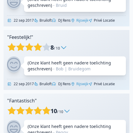
geschreven)
-
Bruid
22 sep 2017
Bruiloft
DJ Rens
Rijswijk
Privé Locatie
"Feestelijk!"
8
/ 10
(Onze klant heeft geen nadere toelichting
geschreven)
- Bob
|
Bruidegom
22 sep 2017
Bruiloft
DJ Rens
Rijswijk
Privé Locatie
"Fantastisch"
10
/ 10
(Onze klant heeft geen nadere toelichting
geschreven)
- Peggy