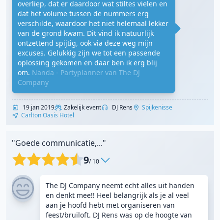
overliep, dat er daardoor wat stiltes vielen en
dat het volume tussen de nummers erg
verschilde, waardoor het niet helemaal lekker
van de grond kwam. Dit vind ik natuurlijk
ontzettend spijtig, ook via deze weg mijn
excuses. Gelukkig zijn we tot een passende
oplossing gekomen en daar ben ik erg blij
om.
Nanda - Partyplanner van The DJ
Company
19 jan 2019
Zakelijk event
DJ Rens
Spijkenisse
Carlton Oasis Hotel
"Goede communicatie,..."
9
/ 10
The DJ Company neemt echt alles uit handen
en denkt mee!! Heel belangrijk als je al veel
aan je hoofd hebt met organiseren van
feest/bruiloft. DJ Rens was op de hoogte van