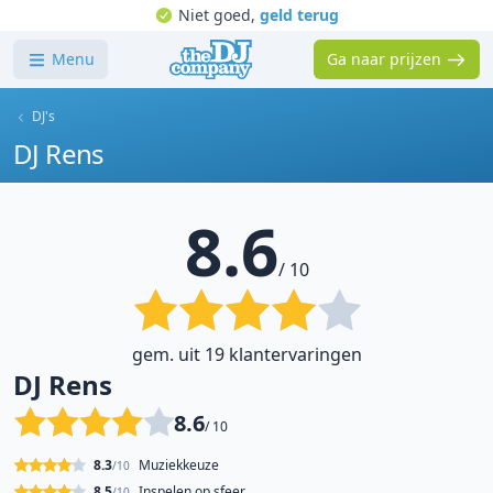
Niet goed,
geld terug
Menu
Ga naar prijzen
DJ's
DJ Rens
8.6
/ 10
gem. uit 19 klantervaringen
DJ Rens
8.6
/ 10
8.3
Muziekkeuze
/10
8.5
Inspelen op sfeer
/10