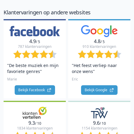
10
Klantervaringen op andere websites
4.9
4.8
/ 5
/ 5
787 klantervaringen
910 klantervaringen
"De beste muziek en mijn
"Het feest verliep naar
favoriete genres"
onze wens"
Marie
Eric
Bekijk Facebook 
Bekijk Google 
9.3
9.6
/ 10
/ 10
1834 klantervaringen
1154 klantervaringen