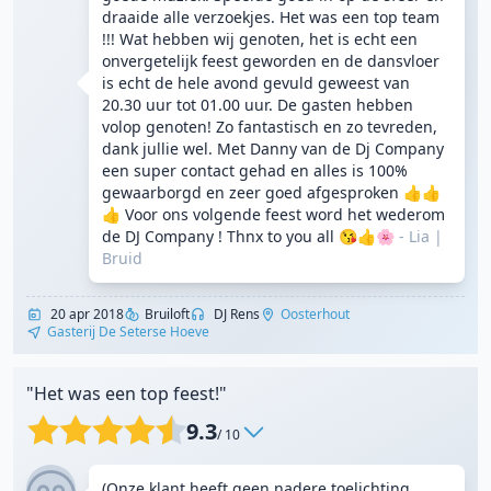
draaide alle verzoekjes. Het was een top team
!!! Wat hebben wij genoten, het is echt een
onvergetelijk feest geworden en de dansvloer
is echt de hele avond gevuld geweest van
20.30 uur tot 01.00 uur. De gasten hebben
volop genoten! Zo fantastisch en zo tevreden,
dank jullie wel. Met Danny van de Dj Company
een super contact gehad en alles is 100%
gewaarborgd en zeer goed afgesproken 👍👍
👍 Voor ons volgende feest word het wederom
de DJ Company ! Thnx to you all 😘👍🌸
- Lia
|
Bruid
20 apr 2018
Bruiloft
DJ Rens
Oosterhout
Gasterij De Seterse Hoeve
"Het was een top feest!"
9.3
/ 10
(Onze klant heeft geen nadere toelichting