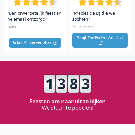
"Een onvergetelijk feest en
"Precies de DJ die we
helemaal ontzorgd"
zochten"
Hans
Mili & Jeroen
Bekijk The Perfect Wedding 
Bekijk Klantenvertellen 
1
3
8
3
Feesten om naar uit te kijken
We staan te popelen!