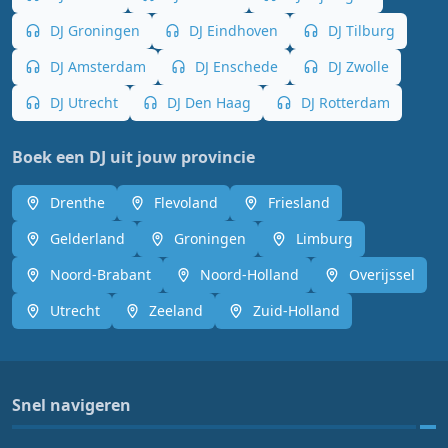
DJ Groningen
DJ Eindhoven
DJ Tilburg
DJ Amsterdam
DJ Enschede
DJ Zwolle
DJ Utrecht
DJ Den Haag
DJ Rotterdam
Boek een DJ uit jouw provincie
Drenthe
Flevoland
Friesland
Gelderland
Groningen
Limburg
Noord-Brabant
Noord-Holland
Overijssel
Utrecht
Zeeland
Zuid-Holland
Snel navigeren