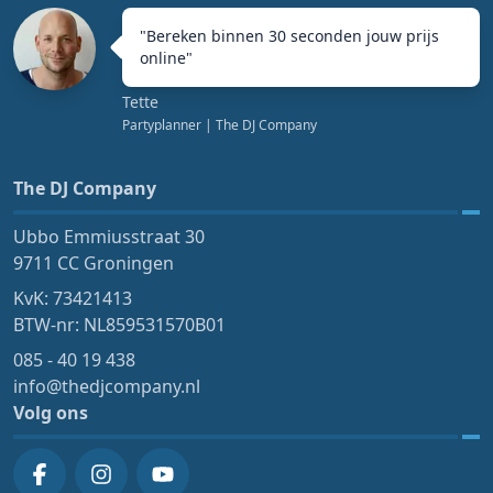
"
Bereken binnen 30 seconden jouw prijs
online
"
Tette
Partyplanner
| The DJ Company
The DJ Company
Ubbo Emmiusstraat 30
9711 CC Groningen
KvK: 73421413
BTW-nr: NL859531570B01
085 - 40 19 438
info@thedjcompany.nl
Volg ons