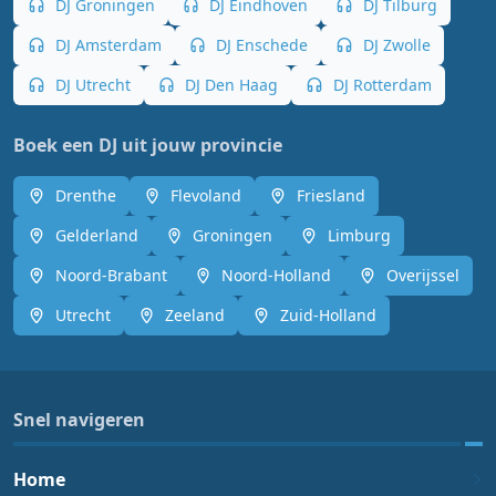
DJ Groningen
DJ Eindhoven
DJ Tilburg
DJ Amsterdam
DJ Enschede
DJ Zwolle
DJ Utrecht
DJ Den Haag
DJ Rotterdam
Boek een DJ uit jouw provincie
Drenthe
Flevoland
Friesland
Gelderland
Groningen
Limburg
Noord-Brabant
Noord-Holland
Overijssel
Utrecht
Zeeland
Zuid-Holland
Snel navigeren
Home