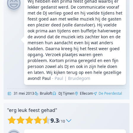
Wij hebben een prima feest gehad waarbij er
lekker gedanst werd. De communicatie vooraf
met de DJ verliep goed en hij voelde tijdens het
feest goed aan met welke muziek hij de gasten
een plezier deed (volle dansvloer). Hij voelde
ook prima aan tijdens een buffetje halverwege
de avond dat de muziek iets zachter kon en de
mensen hun aandacht even bij wat anders
hadden. Daarna kreeg hij het feest weer goed
opgang. Verzoek plaatjes waren geen
probleem. Kortom prima geregeld en een fijn
persoon zowel als DJ en ook in zijn hele doen
en laten. Wij kijken terug op een hele gezellige
avond! Paul
- Paul
|
Bruidegom
31 mei 2013
Bruiloft
DJ Tijmen
Ellecom
De Peerdestal
"erg leuk feest gehad"
9.3
/ 10