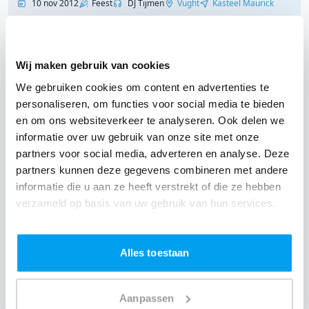
10 nov 2012
Feest
DJ Tijmen
Vught
Kasteel Maurick
"Jullie zijn enorm snel..."
8.7
Wij maken gebruik van cookies
/ 10
We gebruiken cookies om content en advertenties te
Jullie zijn enorm snel en correct. Prima
personaliseren, om functies voor social media te bieden
organisatie. Het smsje op de dag van het feest
en om ons websiteverkeer te analyseren. Ook delen we
laat zien dat jullie echt om je klanten geven.
informatie over uw gebruik van onze site met onze
Goed werk! Alessandro
partners voor social media, adverteren en analyse. Deze
partners kunnen deze gegevens combineren met andere
6 okt 2012
Bruiloft
DJ Tijmen
Utrecht
Cafe Walden
informatie die u aan ze heeft verstrekt of die ze hebben
verzameld op basis van uw gebruik van hun services.
"Goed georganiseerd"
10
/ 10
Alles toestaan
Goed georganiseerd en geregeld Bedankt en
misschien tot ziens
- Klaus
|
Jarige
Aanpassen