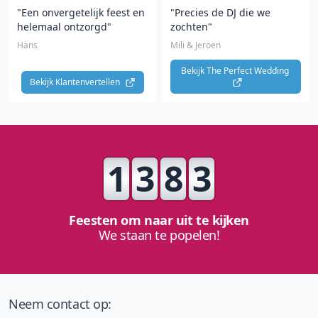
"Een onvergetelijk feest en
"Precies de DJ die we
helemaal ontzorgd"
zochten"
Hans
Mili & Jeroen
Bekijk The Perfect Wedding 
Bekijk Klantenvertellen 
1
3
8
3
Feesten om naar uit te kijken
We staan te popelen!
Neem contact op: