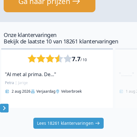
Ga naar prijzen
Onze klantervaringen
Bekijk de laatste 10 van 18261 klantervaringen
7.7
/ 10
"Al met al prima. De..."
"........."
Petra
|
Jarige
2 aug 2026
Verjaardag
Velserbroek
1 aug 
Item
1
Lees 18261 klantervaringen
of
10