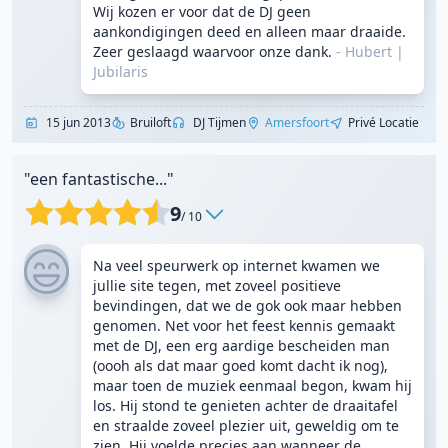
Wij kozen er voor dat de DJ geen
aankondigingen deed en alleen maar draaide.
Zeer geslaagd waarvoor onze dank.
- Hubert
|
Jubilaris
15 jun 2013
Bruiloft
DJ Tijmen
Amersfoort
Privé Locatie
"een fantastische..."
9
/ 10
Na veel speurwerk op internet kwamen we
jullie site tegen, met zoveel positieve
bevindingen, dat we de gok ook maar hebben
genomen. Net voor het feest kennis gemaakt
met de DJ, een erg aardige bescheiden man
(oooh als dat maar goed komt dacht ik nog),
maar toen de muziek eenmaal begon, kwam hij
los. Hij stond te genieten achter de draaitafel
en straalde zoveel plezier uit, geweldig om te
zien. Hij voelde precies aan wanneer de