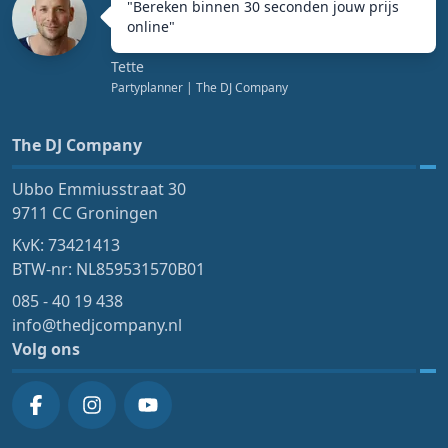
"
Bereken binnen 30 seconden jouw prijs
online
"
Tette
Partyplanner
| The DJ Company
The DJ Company
Ubbo Emmiusstraat 30
9711 CC Groningen
KvK: 73421413
BTW-nr: NL859531570B01
085 - 40 19 438
info@thedjcompany.nl
Volg ons