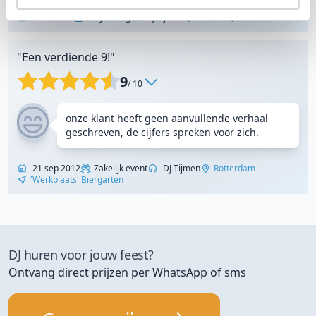
6 okt 2012
Verjaardag
DJ Tijmen
Utrecht
Privé Locatie
"Een verdiende 9!"
9
/ 10
onze klant heeft geen aanvullende verhaal
geschreven, de cijfers spreken voor zich.
21 sep 2012
Zakelijk event
DJ Tijmen
Rotterdam
'Werkplaats' Biergarten
DJ huren voor jouw feest?
Ontvang direct prijzen per WhatsApp of sms