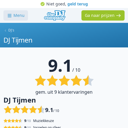
Niet goed,
geld terug
Menu
Ga naar prijzen
DJ's
DJ Tijmen
9.1
/ 10
gem. uit 9 klantervaringen
DJ Tijmen
9.1
/ 10
9
Muziekkeuze
/10
9
Inspelen op sfeer
/10