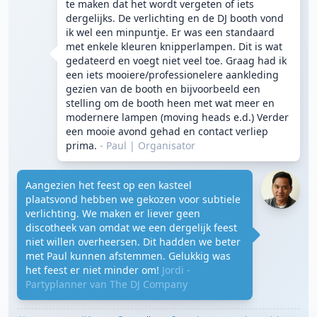
te maken dat het wordt vergeten of iets
dergelijks. De verlichting en de DJ booth vond
ik wel een minpuntje. Er was een standaard
met enkele kleuren knipperlampen. Dit is wat
gedateerd en voegt niet veel toe. Graag had ik
een iets mooiere/professionelere aankleding
gezien van de booth en bijvoorbeeld een
stelling om de booth heen met wat meer en
modernere lampen (moving heads e.d.) Verder
een mooie avond gehad en contact verliep
prima.
- Paul
|
Organisator
Aangezien het feest op een kasteel
plaatsvond hebben we gekozen voor subtiele
verlichting. We maken er liever geen
discotheek van omdat we een dergelijk feest
niet willen overheersen. Dit hadden we beter
met Paul kunnen afstemmen. Gelukkig was
het feest er niet minder om!
Jordi -
Partyplanner van The DJ Company