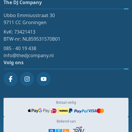
The DJ Company
Ubbo Emmiusstraat 30
9711 CC Groningen
KvK: 73421413
BTW-nr: NL859531570B01
085 - 40 19 438
info@thedjcompany.nl
Volg ons
Betaal veilig
Bekend van