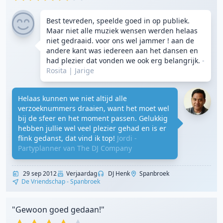
Best tevreden, speelde goed in op publiek.
Maar niet alle muziek wensen werden helaas
niet gedraaid. voor ons wel jammer ! aan de
andere kant was iedereen aan het dansen en
had plezier dat vonden we ook erg belangrijk.
-
Rosita
|
Jarige
Helaas kunnen we niet altijd alle
verzoeknummers draaien, want het moet wel
bij de sfeer en het moment passen. Gelukkig
hebben jullie wel veel plezier gehad en is er
flink gedanst, dat vind ik top!
Jordi -
Partyplanner van The DJ Company
29 sep 2012
Verjaardag
DJ Henk
Spanbroek
De Vriendschap - Spanbroek
"Gewoon goed gedaan!"