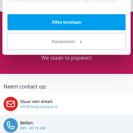
verzameld op basis van uw gebruik van hun services.
Alles toestaan
1
3
8
3
Aanpassen
Feesten om naar uit te kijken
We staan te popelen!
Neem contact op:
Stuur een email:
info@thedjcompany.nl
Bellen:
085 - 40 19 438