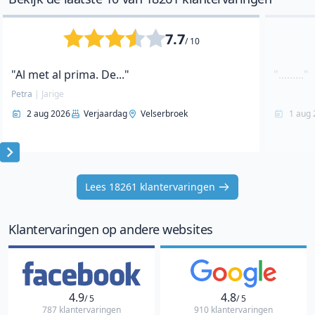
7.7
/ 10
"Al met al prima. De..."
"........."
Petra
|
Jarige
2 aug 2026
Verjaardag
Velserbroek
1 aug 
Item
1
Lees 18261 klantervaringen
of
10
Klantervaringen op andere websites
4.9
4.8
/ 5
/ 5
787 klantervaringen
910 klantervaringen