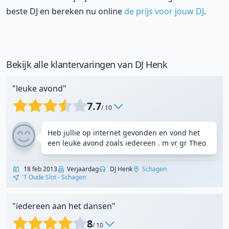
beste DJ en bereken nu online
de prijs voor jouw DJ
.
Bekijk alle klantervaringen van DJ Henk
"leuke avond"
7.7
/ 10
Heb jullie op internet gevonden en vond het
een leuke avond zoals iedereen . m vr gr Theo
18 feb 2013
Verjaardag
DJ Henk
Schagen
't Oude Slot - Schagen
"iedereen aan het dansen"
8
/ 10