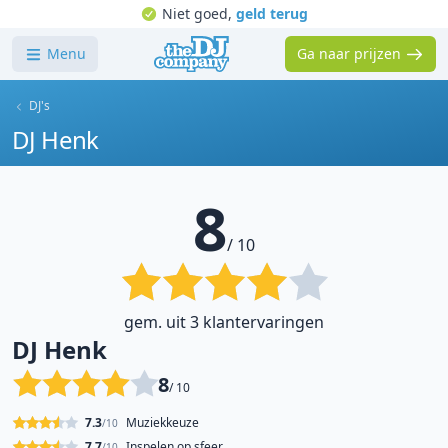
Niet goed,
geld terug
Menu
Ga naar prijzen
DJ's
DJ Henk
8
/ 10
gem. uit 3 klantervaringen
DJ Henk
8
/ 10
7.3
Muziekkeuze
/10
7.7
Inspelen op sfeer
/10