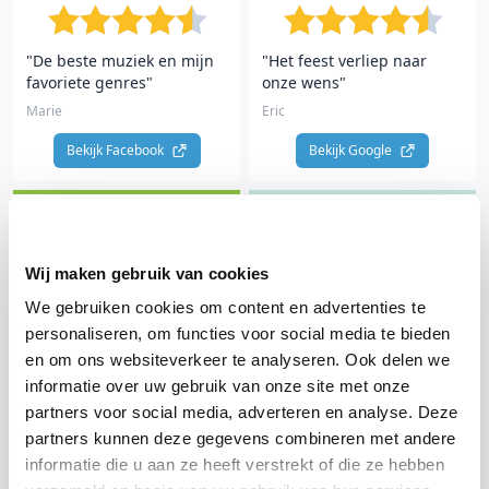
"De beste muziek en mijn
"Het feest verliep naar
favoriete genres"
onze wens"
Marie
Eric
Bekijk Facebook 
Bekijk Google 
9.3
9.6
/ 10
/ 10
Wij maken gebruik van cookies
1834 klantervaringen
1154 klantervaringen
We gebruiken cookies om content en advertenties te
personaliseren, om functies voor social media te bieden
"Een onvergetelijk feest en
"Precies de DJ die we
en om ons websiteverkeer te analyseren. Ook delen we
helemaal ontzorgd"
zochten"
informatie over uw gebruik van onze site met onze
Hans
Mili & Jeroen
partners voor social media, adverteren en analyse. Deze
partners kunnen deze gegevens combineren met andere
Bekijk The Perfect Wedding 
informatie die u aan ze heeft verstrekt of die ze hebben
Bekijk Klantenvertellen 