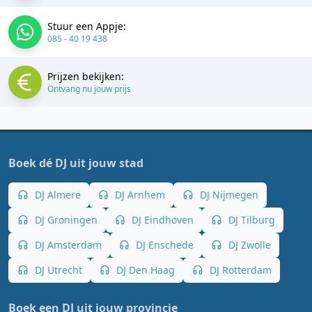
Stuur een Appje:
085 - 40 19 438
Prijzen bekijken:
Ontvang nu jouw prijs
Boek dé DJ uit jouw stad
DJ Almere
DJ Arnhem
DJ Nijmegen
DJ Groningen
DJ Eindhoven
DJ Tilburg
DJ Amsterdam
DJ Enschede
DJ Zwolle
DJ Utrecht
DJ Den Haag
DJ Rotterdam
Boek een DJ uit jouw provincie