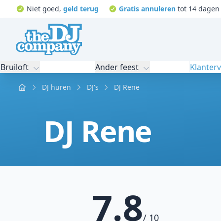
Niet goed,
geld terug
Gratis annuleren
tot 14 dagen 
Bruiloft
Ander feest
Klanter
Home
DJ huren
DJ's
DJ Rene
DJ Rene
7.8
/ 10