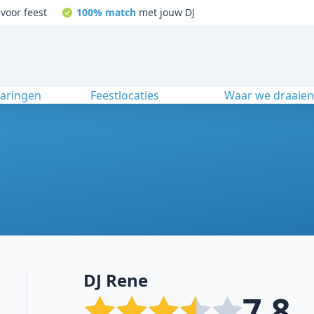
voor feest
100% match
met jouw DJ
varingen
Feestlocaties
Waar we draaie
DJ Rene
7.8