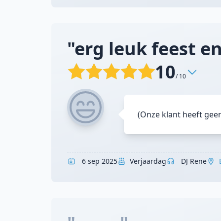
"erg leuk feest en 
10
/ 10
(Onze klant heeft gee
6 sep 2025
Verjaardag
DJ Rene