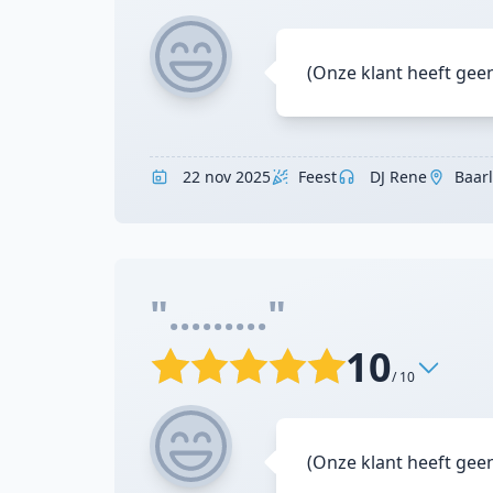
(Onze klant heeft gee
22 nov 2025
Feest
DJ Rene
Baar
"........."
10
/ 10
(Onze klant heeft gee