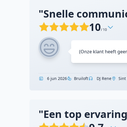
"Snelle communica
10
/ 10
(Onze klant heeft gee
6 jun 2026
Bruiloft
DJ Rene
Sint
"Een top ervaring;