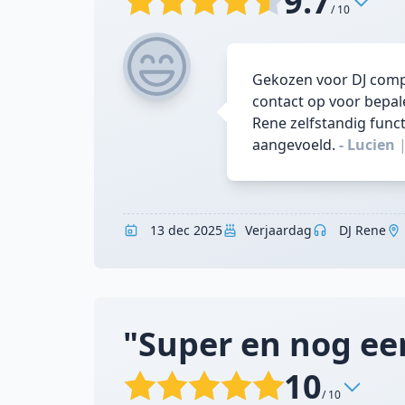
9.7
/ 10
Gekozen voor DJ compa
contact op voor bepal
Rene zelfstandig funct
aangevoeld.
- Lucien
13 dec 2025
Verjaardag
DJ Rene
"Super en nog ee
10
/ 10