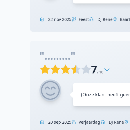
22 nov 2025
Feest
DJ Rene
Baar
"........."
7
/ 10
(Onze klant heeft gee
20 sep 2025
Verjaardag
DJ Rene