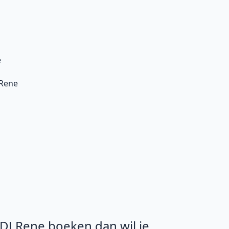
e
 Rene
e DJ Rene boeken dan wil je