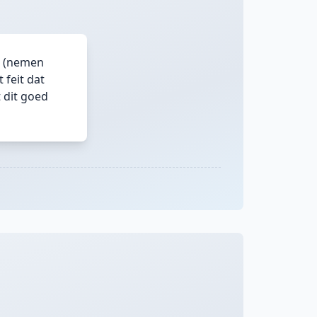
t (nemen
 feit dat
t dit goed