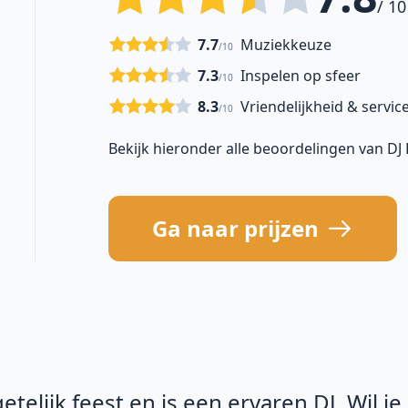
/ 10
7.7
Muziekkeuze
/10
7.3
Inspelen op sfeer
/10
8.3
Vriendelijkheid & servic
/10
Bekijk hieronder alle beoordelingen van DJ
Ga naar prijzen
telijk feest en is een ervaren DJ. Wil j