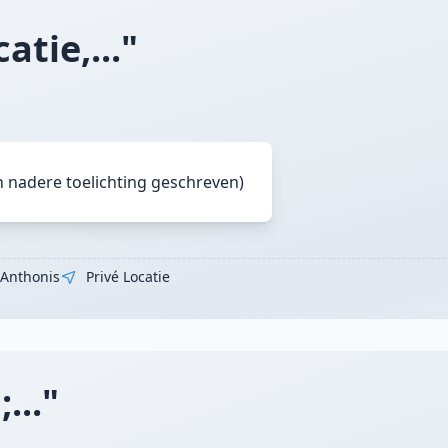
tie,..."
n nadere toelichting geschreven)
 Anthonis
Privé Locatie
..."