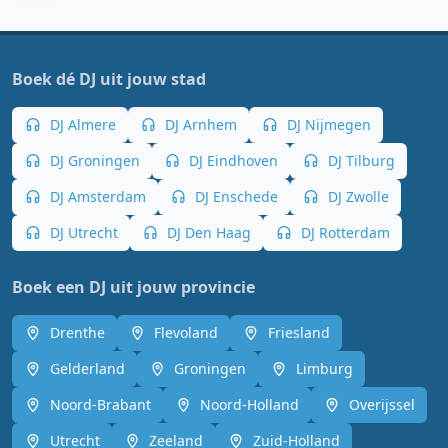
Boek dé DJ uit jouw stad
DJ Almere
DJ Arnhem
DJ Nijmegen
DJ Groningen
DJ Eindhoven
DJ Tilburg
DJ Amsterdam
DJ Enschede
DJ Zwolle
DJ Utrecht
DJ Den Haag
DJ Rotterdam
Boek een DJ uit jouw provincie
Drenthe
Flevoland
Friesland
Gelderland
Groningen
Limburg
Noord-Brabant
Noord-Holland
Overijssel
Utrecht
Zeeland
Zuid-Holland