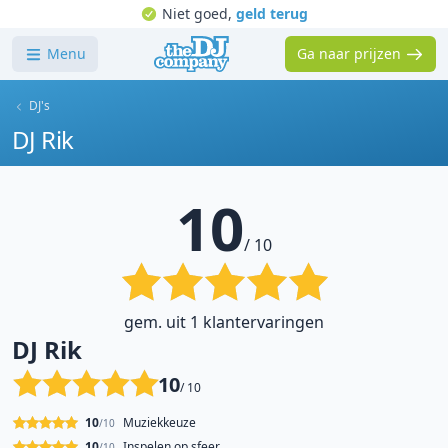
Niet goed,
geld terug
Menu
Ga naar prijzen
DJ's
DJ Rik
10
/ 10
gem. uit 1 klantervaringen
DJ Rik
10
/ 10
10
Muziekkeuze
/10
10
Inspelen op sfeer
/10