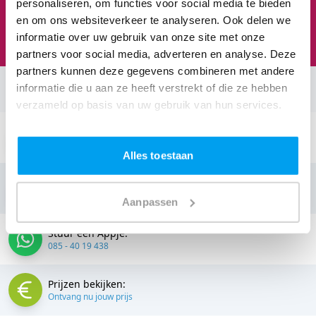
personaliseren, om functies voor social media te bieden
Feesten om naar uit te kijken
en om ons websiteverkeer te analyseren. Ook delen we
We staan te popelen!
informatie over uw gebruik van onze site met onze
partners voor social media, adverteren en analyse. Deze
partners kunnen deze gegevens combineren met andere
informatie die u aan ze heeft verstrekt of die ze hebben
Neem contact op:
verzameld op basis van uw gebruik van hun services.
Stuur een email:
info@thedjcompany.nl
Alles toestaan
Bellen:
085 - 40 19 438
Aanpassen
Stuur een Appje:
085 - 40 19 438
Prijzen bekijken:
Ontvang nu jouw prijs