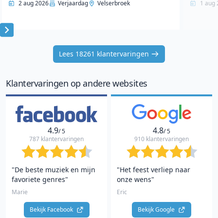
2 aug 2026
Verjaardag
Velserbroek
1 aug 
Item
1
Lees 18261 klantervaringen
of
10
Klantervaringen op andere websites
4.9
4.8
/ 5
/ 5
787 klantervaringen
910 klantervaringen
"De beste muziek en mijn
"Het feest verliep naar
favoriete genres"
onze wens"
Marie
Eric
Bekijk Facebook 
Bekijk Google 