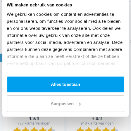
Wij maken gebruik van cookies
7.7
/ 10
We gebruiken cookies om content en advertenties te
personaliseren, om functies voor social media te bieden
"Al met al prima. De..."
"........."
en om ons websiteverkeer te analyseren. Ook delen we
Petra
|
Jarige
informatie over uw gebruik van onze site met onze
2 aug 2026
Verjaardag
Velserbroek
1 aug 
partners voor social media, adverteren en analyse. Deze
partners kunnen deze gegevens combineren met andere
informatie die u aan ze heeft verstrekt of die ze hebben
Item
verzameld op basis van uw gebruik van hun services.
1
Lees 18261 klantervaringen
of
10
Alles toestaan
Klantervaringen op andere websites
Aanpassen
4.9
4.8
/ 5
/ 5
787 klantervaringen
910 klantervaringen