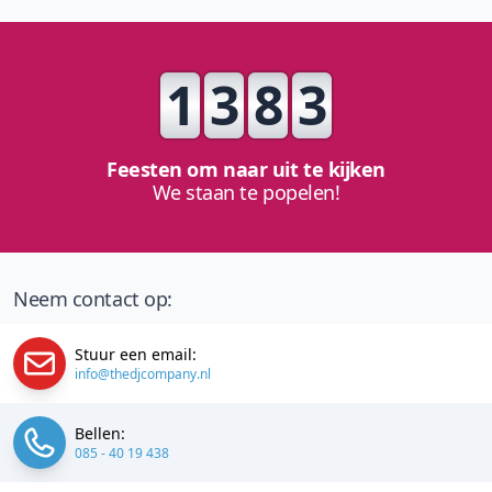
1
3
8
3
Feesten om naar uit te kijken
We staan te popelen!
Neem contact op:
Stuur een email:
info@thedjcompany.nl
Bellen:
085 - 40 19 438