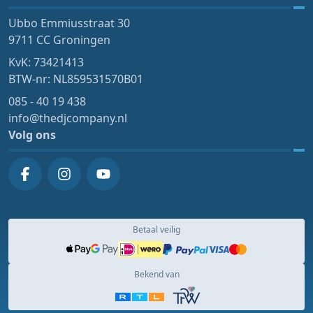
Ubbo Emmiusstraat 30
9711 CC Groningen
KvK: 73421413
BTW-nr: NL859531570B01
085 - 40 19 438
info@thedjcompany.nl
Volg ons
Betaal veilig
Bekend van