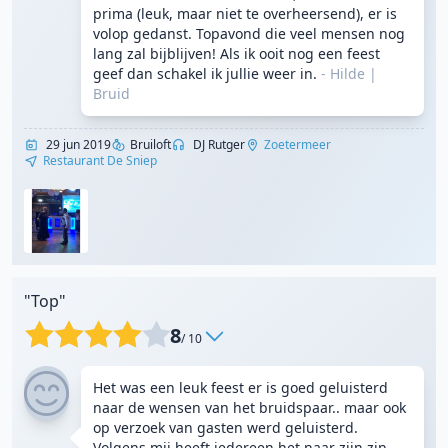
prima (leuk, maar niet te overheersend), er is
volop gedanst. Topavond die veel mensen nog
lang zal bijblijven! Als ik ooit nog een feest
geef dan schakel ik jullie weer in.
- Hilde
|
Bruid
29 jun 2019
Bruiloft
DJ Rutger
Zoetermeer
Restaurant De Sniep
"Top"
8
/ 10
Het was een leuk feest er is goed geluisterd
naar de wensen van het bruidspaar.. maar ook
op verzoek van gasten werd geluisterd.
Volgens mij heeft iedereen het naar zijn zin