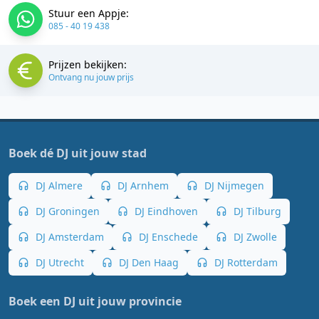
Stuur een Appje:
085 - 40 19 438
Prijzen bekijken:
Ontvang nu jouw prijs
Boek dé DJ uit jouw stad
DJ Almere
DJ Arnhem
DJ Nijmegen
DJ Groningen
DJ Eindhoven
DJ Tilburg
DJ Amsterdam
DJ Enschede
DJ Zwolle
DJ Utrecht
DJ Den Haag
DJ Rotterdam
Boek een DJ uit jouw provincie