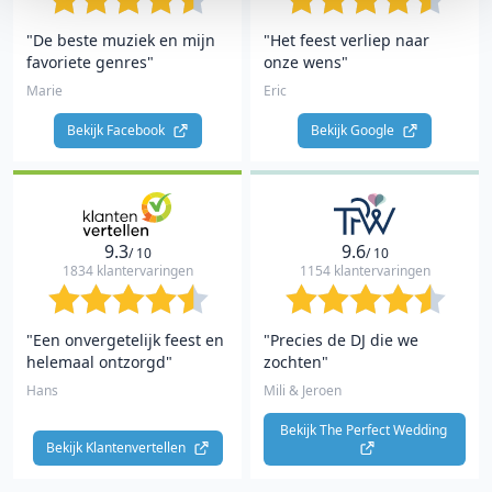
"De beste muziek en mijn
"Het feest verliep naar
favoriete genres"
onze wens"
Marie
Eric
Bekijk Facebook 
Bekijk Google 
9.3
9.6
/ 10
/ 10
1834 klantervaringen
1154 klantervaringen
"Een onvergetelijk feest en
"Precies de DJ die we
helemaal ontzorgd"
zochten"
Hans
Mili & Jeroen
Bekijk The Perfect Wedding 
Bekijk Klantenvertellen 