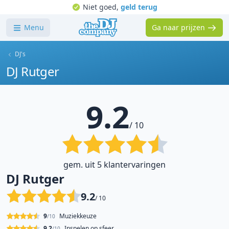
Niet goed,
geld terug
Menu
Ga naar prijzen
DJ's
DJ Rutger
9.2
/ 10
gem. uit 5 klantervaringen
DJ Rutger
9.2
/ 10
9
Muziekkeuze
/10
9.2
Inspelen op sfeer
/10