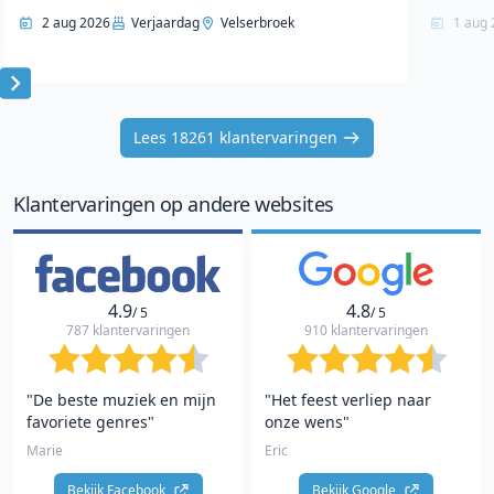
2 aug 2026
Verjaardag
Velserbroek
1 aug 
Item
1
Lees 18261 klantervaringen
of
10
Klantervaringen op andere websites
4.9
4.8
/ 5
/ 5
787 klantervaringen
910 klantervaringen
"De beste muziek en mijn
"Het feest verliep naar
favoriete genres"
onze wens"
Marie
Eric
Bekijk Facebook 
Bekijk Google 