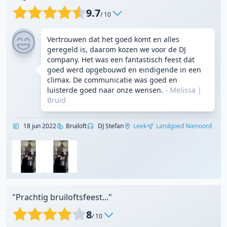
9.7
/ 10
Vertrouwen dat het goed komt en alles
geregeld is, daarom kozen we voor de DJ
company. Het was een fantastisch feest dat
goed werd opgebouwd en eindigende in een
climax. De communicatie was goed en
luisterde goed naar onze wensen.
- Melissa
|
Bruid
18 jun 2022
Bruiloft
DJ Stefan
Leek
Landgoed Nienoord
"Prachtig bruiloftsfeest..."
8
/ 10