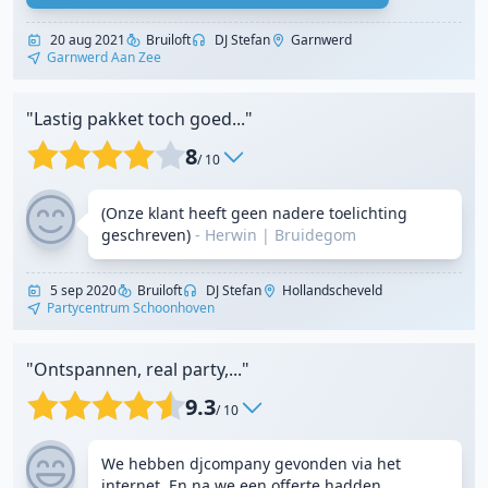
20 aug 2021
Bruiloft
DJ Stefan
Garnwerd
Garnwerd Aan Zee
"Lastig pakket toch goed..."
8
/ 10
(Onze klant heeft geen nadere toelichting
geschreven)
- Herwin
|
Bruidegom
5 sep 2020
Bruiloft
DJ Stefan
Hollandscheveld
Partycentrum Schoonhoven
"Ontspannen, real party,..."
9.3
/ 10
We hebben djcompany gevonden via het
internet. En na we een offerte hadden