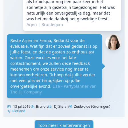
als bruidspaar nog een paar keer in het
zonnetje zijn gezet/zijn toegezongen. Het was
natuurlijk een onvergetelijke dag, maar dat
was het mede dankzij het geweldige feest!
-
Arjen
|
Bruidegom
Beste Arjen en Fenna, Bedankt voor de
evaluatie. Wat fijn dat er zoveel gedanst is op
jullie feest, en dat de gasten zo enthousiast
waren. Onze excuses voor het late
contactmoment, we zullen deze feedback
meenemen om onze service nog meer te
kunnen verbeteren. Ik hoop dat jullie verder
met veel plezier terugkijken op jullie
onvergetelijke avond.
Lisa - Partyplanner van
The DJ Company
13 jul 2019
Bruiloft
DJ Stefan
Zuidwolde (Groningen)
Rietland
Toon meer klantervaringen