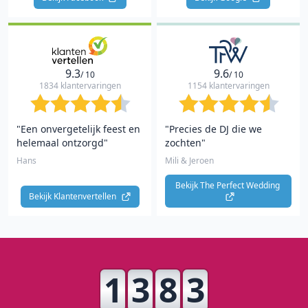
9.3
9.6
/ 10
/ 10
1834 klantervaringen
1154 klantervaringen
"Een onvergetelijk feest en
"Precies de DJ die we
helemaal ontzorgd"
zochten"
Hans
Mili & Jeroen
Bekijk The Perfect Wedding 
Bekijk Klantenvertellen 
1
3
8
3