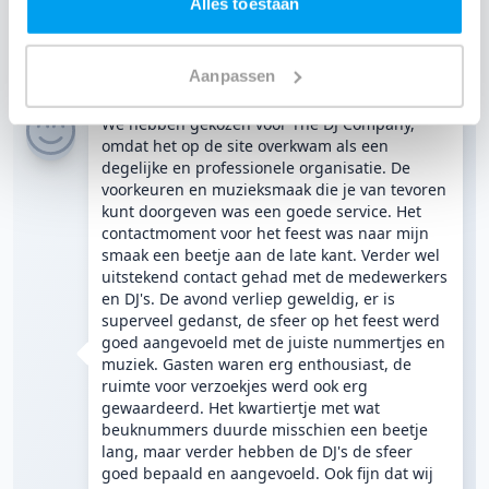
Alles toestaan
"Geweldige sfeer op ons..."
8.7
/ 10
Aanpassen
We hebben gekozen voor The DJ Company,
omdat het op de site overkwam als een
degelijke en professionele organisatie. De
voorkeuren en muzieksmaak die je van tevoren
kunt doorgeven was een goede service. Het
contactmoment voor het feest was naar mijn
smaak een beetje aan de late kant. Verder wel
uitstekend contact gehad met de medewerkers
en DJ's. De avond verliep geweldig, er is
superveel gedanst, de sfeer op het feest werd
goed aangevoeld met de juiste nummertjes en
muziek. Gasten waren erg enthousiast, de
ruimte voor verzoekjes werd ook erg
gewaardeerd. Het kwartiertje met wat
beuknummers duurde misschien een beetje
lang, maar verder hebben de DJ's de sfeer
goed bepaald en aangevoeld. Ook fijn dat wij