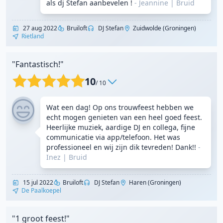
als dj Stefan aanbevelen !
- Jeannine
|
Bruid
27 aug 2022
Bruiloft
DJ Stefan
Zuidwolde (Groningen)
Rietland
"Fantastisch!"
10
/ 10
Wat een dag! Op ons trouwfeest hebben we
echt mogen genieten van een heel goed feest.
Heerlijke muziek, aardige DJ en collega, fijne
communicatie via app/telefoon. Het was
professioneel en wij zijn dik tevreden! Dank!!
-
Inez
|
Bruid
15 jul 2022
Bruiloft
DJ Stefan
Haren (Groningen)
De Paalkoepel
"1 groot feest!"