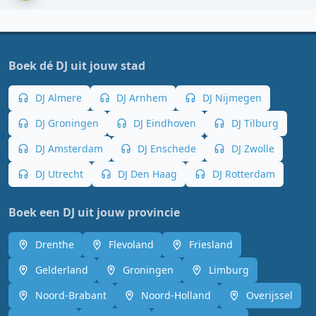
Boek dé DJ uit jouw stad
DJ Almere
DJ Arnhem
DJ Nijmegen
DJ Groningen
DJ Eindhoven
DJ Tilburg
DJ Amsterdam
DJ Enschede
DJ Zwolle
DJ Utrecht
DJ Den Haag
DJ Rotterdam
Boek een DJ uit jouw provincie
Drenthe
Flevoland
Friesland
Gelderland
Groningen
Limburg
Noord-Brabant
Noord-Holland
Overijssel