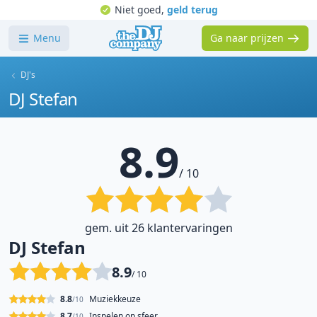
Niet goed,
geld terug
Menu
Ga naar prijzen
DJ's
DJ Stefan
8.9
/ 10
gem. uit 26 klantervaringen
DJ Stefan
8.9
/ 10
8.8
Muziekkeuze
/10
8.7
Inspelen op sfeer
/10