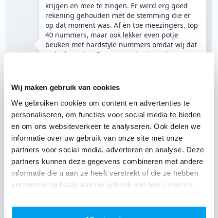
krijgen en mee te zingen. Er werd erg goed
rekening gehouden met de stemming die er
op dat moment was. Af en toe meezingers, top
40 nummers, maar ook lekker even potje
beuken met hardstyle nummers omdat wij dat
zo leuk vinden. De communicatie verliep erg
goed, vooraf hebben we onze wensen
doorgegeven en daar is goed rekening mee
gehouden. De verzoeknummers hoorden we
Wij maken gebruik van cookies
gedurende de avond voorbij komen. Verdere
communicatie verliep ook goed. Er is vooraf
We gebruiken cookies om content en advertenties te
nog meerdere malen telefonisch contact
personaliseren, om functies voor social media te bieden
geweest en daardoor verliep alles vlekkeloos
en om ons websiteverkeer te analyseren. Ook delen we
en naar wens. Ook werd er rekening gehouden
informatie over uw gebruik van onze site met onze
met gasten die op een gegeven moment
partners voor social media, adverteren en analyse. Deze
aangaven dat de muziek iets te hard stond. Al
met al een fantastische avond. Ook namens de
partners kunnen deze gegevens combineren met andere
gasten!
- Carina
|
Bruid
informatie die u aan ze heeft verstrekt of die ze hebben
verzameld op basis van uw gebruik van hun services.
18 okt 2019
Bruiloft
DJ Stefan
Haren (Groningen)
BuitenSociëteit Paterswolde