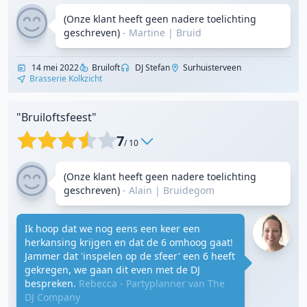
(Onze klant heeft geen nadere toelichting
geschreven)
- Martine
|
Bruid
14 mei 2022
Bruiloft
DJ Stefan
Surhuisterveen
Brasserie Kolkzicht
"Bruiloftsfeest"
7
/ 10
(Onze klant heeft geen nadere toelichting
geschreven)
- Alain
|
Bruidegom
Ik hoop dat we nog eens een keer een
herkansing krijgen en dat de 6 omhoog gaat!
Jammer dat 'inspelen op de sfeer' een 6 heeft
gekregen, we gaan dit even met de DJ
bespreken.
Rebecca - Partyplanner van The
DJ Company