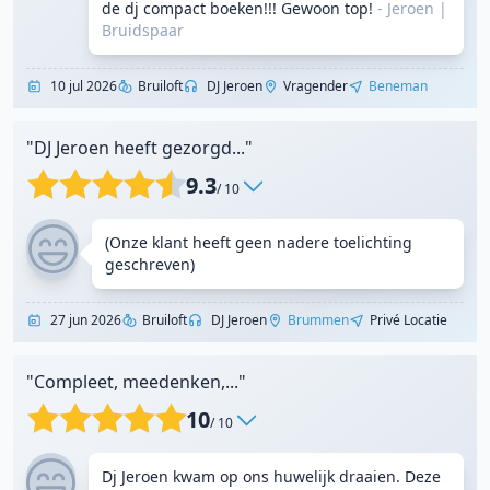
de dj compact boeken!!! Gewoon top!
- Jeroen
|
Bruidspaar
10 jul 2026
Bruiloft
DJ Jeroen
Vragender
Beneman
"DJ Jeroen heeft gezorgd..."
9.3
/ 10
(Onze klant heeft geen nadere toelichting
geschreven)
27 jun 2026
Bruiloft
DJ Jeroen
Brummen
Privé Locatie
"Compleet, meedenken,..."
10
/ 10
Dj Jeroen kwam op ons huwelijk draaien. Deze