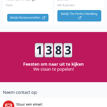
Hans
Mili & Jeroen
Bekijk The Perfect Wedding 
Bekijk Klantenvertellen 
1
3
8
3
Feesten om naar uit te kijken
We staan te popelen!
Neem contact op:
Stuur een email: