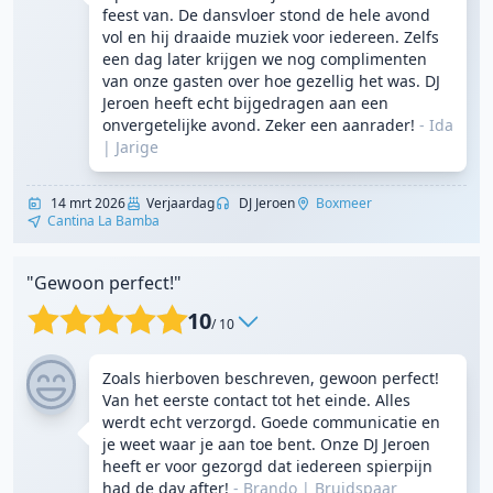
feest van. De dansvloer stond de hele avond
vol en hij draaide muziek voor iedereen. Zelfs
een dag later krijgen we nog complimenten
van onze gasten over hoe gezellig het was. DJ
Jeroen heeft echt bijgedragen aan een
onvergetelijke avond. Zeker een aanrader!
- Ida
|
Jarige
14 mrt 2026
Verjaardag
DJ Jeroen
Boxmeer
Cantina La Bamba
"Gewoon perfect!"
10
/ 10
Zoals hierboven beschreven, gewoon perfect!
Van het eerste contact tot het einde. Alles
werdt echt verzorgd. Goede communicatie en
je weet waar je aan toe bent. Onze DJ Jeroen
heeft er voor gezorgd dat iedereen spierpijn
had de day after!
- Brando
|
Bruidspaar