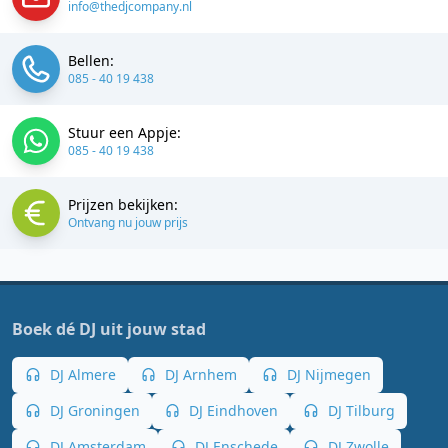
info@thedjcompany.nl
Bellen:
085 - 40 19 438
Stuur een Appje:
085 - 40 19 438
Prijzen bekijken:
Ontvang nu jouw prijs
Boek dé DJ uit jouw stad
DJ Almere
DJ Arnhem
DJ Nijmegen
DJ Groningen
DJ Eindhoven
DJ Tilburg
DJ Amsterdam
DJ Enschede
DJ Zwolle