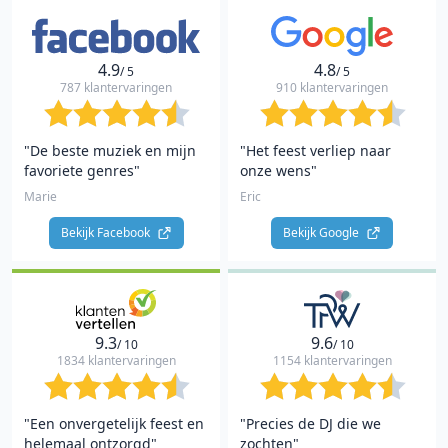
4.9
4.8
/ 5
/ 5
787 klantervaringen
910 klantervaringen
"De beste muziek en mijn
"Het feest verliep naar
favoriete genres"
onze wens"
Marie
Eric
Bekijk Facebook 
Bekijk Google 
9.3
9.6
/ 10
/ 10
1834 klantervaringen
1154 klantervaringen
"Een onvergetelijk feest en
"Precies de DJ die we
helemaal ontzorgd"
zochten"