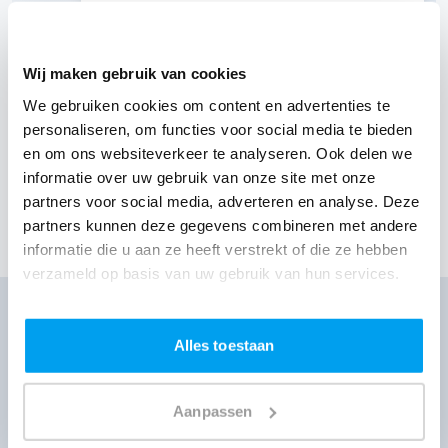
hebben een leuke gezellige avond gehad. Zelfs
de gasten, vroegen hoe wij aan de dj kwamen.
En heb ze doorverwezen. Kortom mochten we
weer een feestje hebben, of iemand zoekt een
Wij maken gebruik van cookies
dj. Dan zijn jullie een goed adresje!!
-
We gebruiken cookies om content en advertenties te
Stephanie
|
Jarige
personaliseren, om functies voor social media te bieden
en om ons websiteverkeer te analyseren. Ook delen we
28 feb 2026
Verjaardag
DJ Jeroen
Elst
Herenboerderij De Hucht
informatie over uw gebruik van onze site met onze
partners voor social media, adverteren en analyse. Deze
partners kunnen deze gegevens combineren met andere
Toon meer klantervaringen
informatie die u aan ze heeft verstrekt of die ze hebben
verzameld op basis van uw gebruik van hun services.
DJ huren voor jouw feest?
Ontvang direct prijzen per WhatsApp of sms
Alles toestaan
Ga naar prijzen
Aanpassen