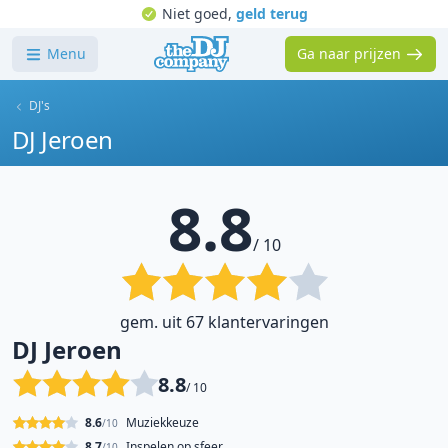
Niet goed,
geld terug
Menu
Ga naar prijzen
DJ's
DJ Jeroen
8.8
/ 10
gem. uit 67 klantervaringen
DJ Jeroen
8.8
/ 10
8.6
Muziekkeuze
/10
8.7
Inspelen op sfeer
/10