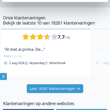
Onze klantervaringen
Bekijk de laatste 10 van 18261 klantervaringen
7.7
/ 10
"Al met al prima. De..."
"........."
Petra
|
Jarige
2 aug 2026
Verjaardag
Velserbroek
1 aug 
Item
1
Lees 18261 klantervaringen
of
10
Klantervaringen op andere websites