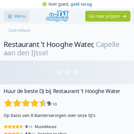
Niet goed,
geld terug
Menu
Ga naar prijzen
Zuid-Holland
Restaurant 't Hooghe Water
,
Capelle
aan den IJssel
Huur de beste DJ bij Restaurant 't Hooghe Water
9
/ 10
Op basis van 8 klantervaringen over onze DJ's
9
Muziekkeuze
/10
8.9
Inspelen op sfeer