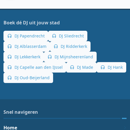
Boek dé DJ uit jouw stad
DJ Papendrecht
DJ Sliedrecht
DJ Alblasserdam
DJ Ridderkerk
DJ Lekkerkerk
DJ Mijnsheerenland
DJ Capelle aan den IJssel
DJ Made
DJ Hank
DJ Oud-Beijerland
Snel navigeren
Home