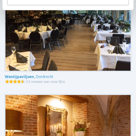
Wantijpaviljoen,
Dordrecht
(
12 reviews over onze DJ's
)