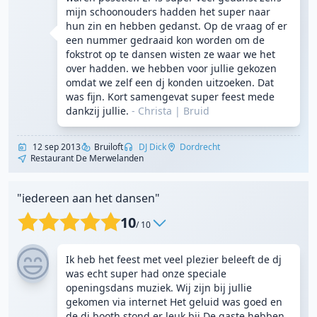
mijn schoonouders hadden het super naar
hun zin en hebben gedanst. Op de vraag of er
een nummer gedraaid kon worden om de
fokstrot op te dansen wisten ze waar we het
over hadden. we hebben voor jullie gekozen
omdat we zelf een dj konden uitzoeken. Dat
was fijn. Kort samengevat super feest mede
dankzij jullie.
- Christa
|
Bruid
12 sep 2013
Bruiloft
DJ Dick
Dordrecht
Restaurant De Merwelanden
"iedereen aan het dansen"
10
/ 10
Ik heb het feest met veel plezier beleeft de dj
was echt super had onze speciale
openingsdans muziek. Wij zijn bij jullie
gekomen via internet Het geluid was goed en
de dj booth stond er leuk bij De gaste hebben