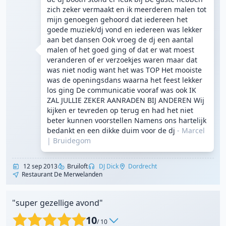
zich zeker vermaakt en ik meerderen malen tot
mijn genoegen gehoord dat iedereen het
goede muziek/dj vond en iedereen was lekker
aan bet dansen Ook vroeg de dj een aantal
malen of het goed ging of dat er wat moest
veranderen of er verzoekjes waren maar dat
was niet nodig want het was TOP Het mooiste
was de openingsdans waarna het feest lekker
los ging De communicatie vooraf was ook IK
ZAL JULLIE ZEKER AANRADEN BIJ ANDEREN Wij
kijken er tevreden op terug en had het niet
beter kunnen voorstellen Namens ons hartelijk
bedankt en een dikke duim voor de dj
- Marcel
|
Bruidegom
12 sep 2013
Bruiloft
DJ Dick
Dordrecht
Restaurant De Merwelanden
"super gezellige avond"
10
/ 10