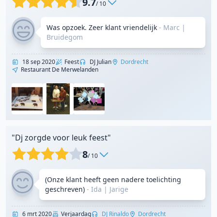
9.7
/ 10
Was opzoek. Zeer klant vriendelijk
- Marc
|
Bruidegom
18 sep 2020
Feest
DJ Julian
Dordrecht
Restaurant De Merwelanden
"Dj zorgde voor leuk feest"
8
/ 10
(Onze klant heeft geen nadere toelichting
geschreven)
- Ida
|
Jarige
6 mrt 2020
Verjaardag
DJ Rinaldo
Dordrecht