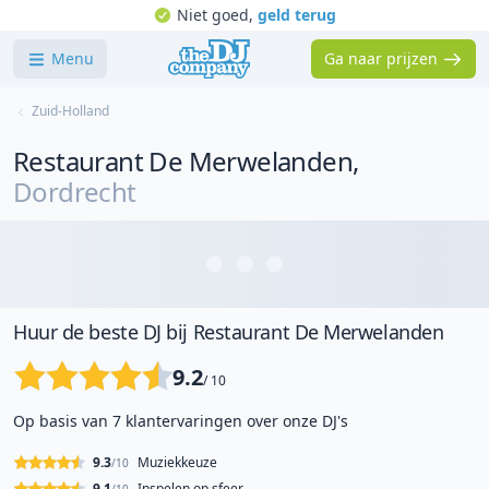
Niet goed,
geld terug
Menu
Ga naar prijzen
Zuid-Holland
Restaurant De Merwelanden
,
Dordrecht
Huur de beste DJ bij Restaurant De Merwelanden
9.2
/ 10
Op basis van 7 klantervaringen over onze DJ's
9.3
Muziekkeuze
/10
9.1
Inspelen op sfeer