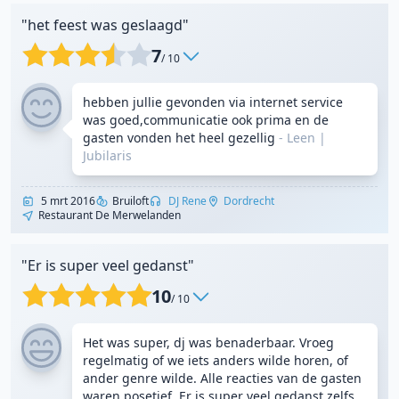
"het feest was geslaagd"
7
/ 10
hebben jullie gevonden via internet service
was goed,communicatie ook prima en de
gasten vonden het heel gezellig
- Leen
|
Jubilaris
5 mrt 2016
Bruiloft
DJ Rene
Dordrecht
Restaurant De Merwelanden
"Er is super veel gedanst"
10
/ 10
Het was super, dj was benaderbaar. Vroeg
regelmatig of we iets anders wilde horen, of
ander genre wilde. Alle reacties van de gasten
waren posetief. Er is super veel gedanst zelfs