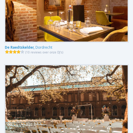
De Raedtskelder,
Dordrecht
(
10 reviews over onze DJ's
)