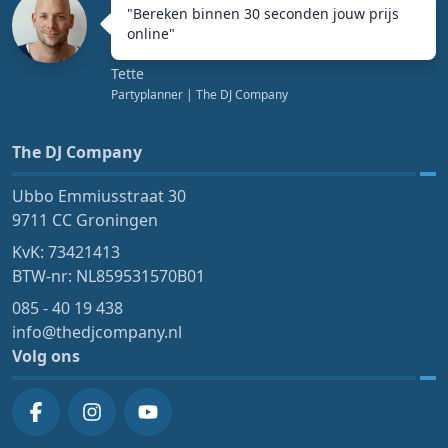
"
Bereken binnen 30 seconden jouw prijs
online
"
Tette
Partyplanner
| The DJ Company
The DJ Company
Ubbo Emmiusstraat 30
9711 CC Groningen
KvK: 73421413
BTW-nr: NL859531570B01
085 - 40 19 438
info@thedjcompany.nl
Volg ons