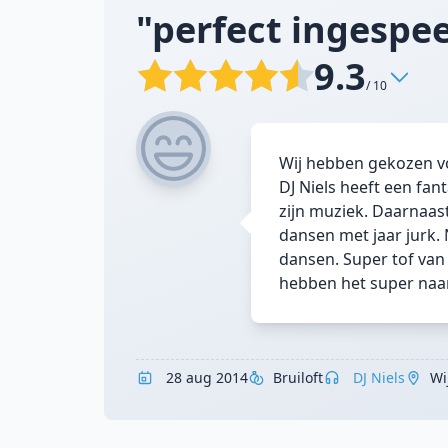
"perfect ingespee
9.3
/ 10
Wij hebben gekozen vo
DJ Niels heeft een fan
zijn muziek. Daarnaa
dansen met jaar jurk. 
dansen. Super tof van
hebben het super naa
28 aug 2014
Bruiloft
DJ Niels
Wi