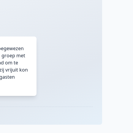
toegewezen
de groep met
ad om te
j vrijuit kon
 gasten