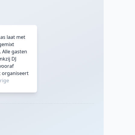
as laat met
 gemixt
 Alle gasten
kzij DJ
vooraf
t organiseert
arige