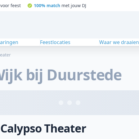
voor feest
100% match
met jouw DJ
varingen
Feestlocaties
Waar we draaie
eater
ijk bij Duurstede
j Calypso Theater