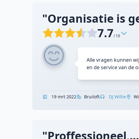
"Organisatie is g
7.7
/ 10
Alle vragen kunnen wi
en de service van de o
19 mrt 2022
Bruiloft
DJ Willie
Wi
"Proffessioneel,..