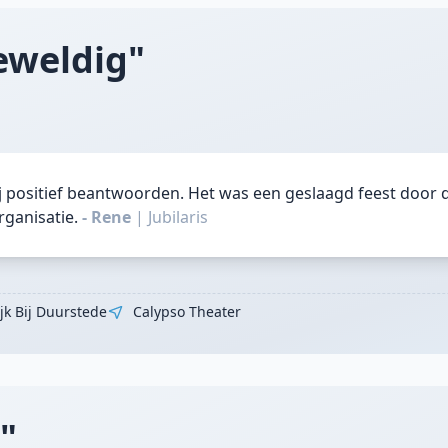
eweldig"
j positief beantwoorden. Het was een geslaagd feest door de
rganisatie.
- Rene
|
Jubilaris
jk Bij Duurstede
Calypso Theater
."