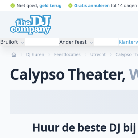
Niet goed,
geld terug
Gratis annuleren
tot 14 dagen 
Bruiloft
Ander feest
Klanter
Home
DJ huren
Feestlocaties
Utrecht
Calypso Th
Calypso Theater
,
W
Huur de beste DJ bi