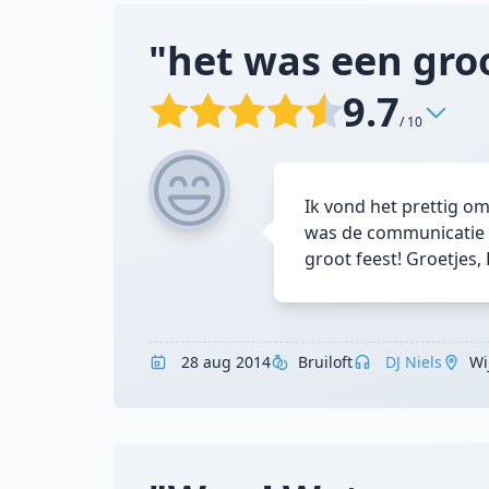
"het was een groo
9.7
/ 10
Ik vond het prettig o
was de communicatie m
groot feest! Groetjes, 
28 aug 2014
Bruiloft
DJ Niels
Wi