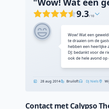
"Wow! Wat een ge
9.3
/ 10
Wow! Wat een geweldig
te draaien om de gast
hebben een heerlijke 
DJ: bedankt voor de r
ook de hele avond op 
28 aug 2014
Bruiloft
DJ Niels
Wi
Contact met Calypso Th