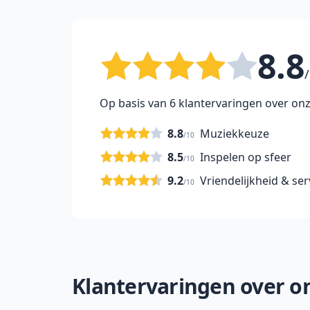
8.8
/
Op basis van 6 klantervaringen over onz
8.8
Muziekkeuze
/10
8.5
Inspelen op sfeer
/10
9.2
Vriendelijkheid & ser
/10
Klantervaringen over on