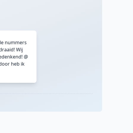
oede nummers
raaid! Wij
eedenkend! @
door heb ik