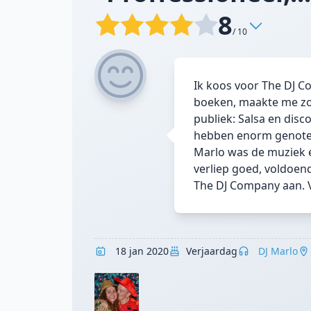
8
/ 10
Ik koos voor The DJ C
boeken, maakte me zor
publiek: Salsa en disc
hebben enorm genoten 
Marlo was de muziek 
verliep goed, voldoend
The DJ Company aan. V
18 jan 2020
Verjaardag
DJ Marlo