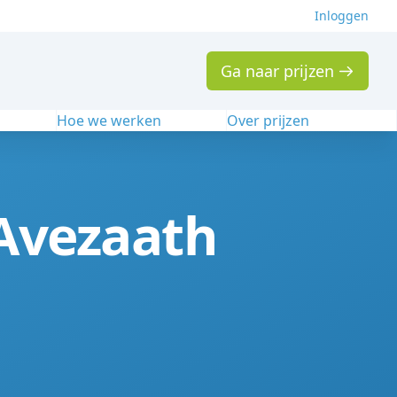
Inloggen
Ga naar prijzen
n
Hoe we werken
Over prijzen
 Avezaath