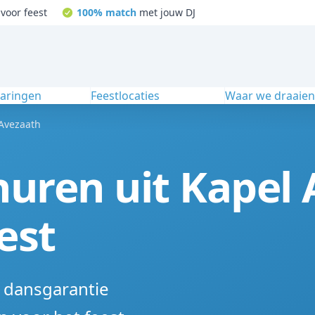
voor feest
100% match
met jouw DJ
varingen
Feestlocaties
Waar we draaie
Avezaath
huren uit Kapel
est
% dansgarantie