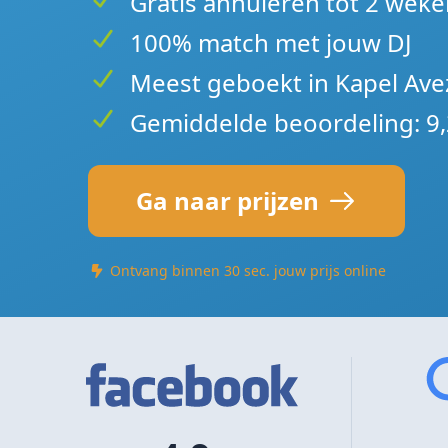
Gratis annuleren tot 2 weke
100% match met jouw DJ
Meest geboekt in Kapel Ave
Gemiddelde beoordeling: 9,
Ga naar prijzen
Ontvang binnen 30 sec. jouw prijs online