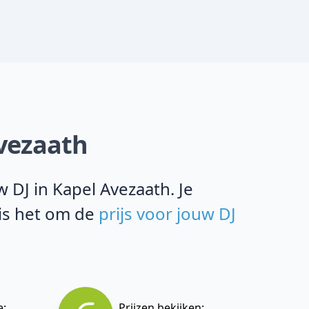
Avezaath
 DJ in Kapel Avezaath. Je
 is het om de
prijs voor jouw DJ
e:
Prijzen bekijken: