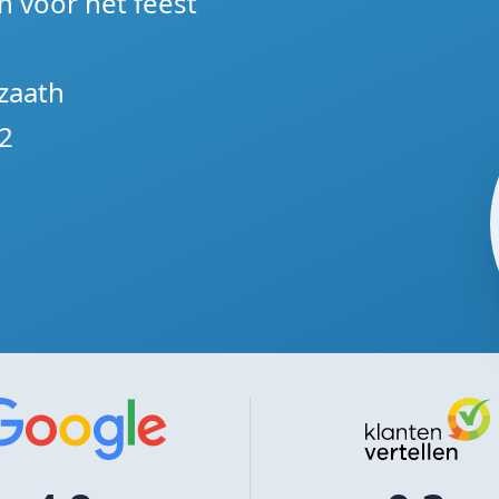
n voor het feest
zaath
2