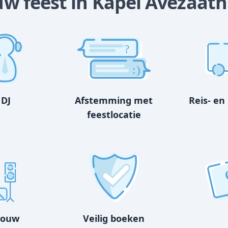
ouw feest in Kapel Avezaath
?
:)
 DJ
Afstemming met
Reis- en
feestlocatie
bouw
Veilig boeken