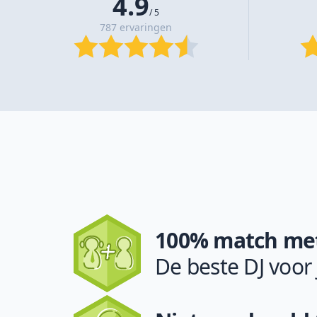
4.9
/ 5
787 ervaringen
100% match met
De beste DJ voor