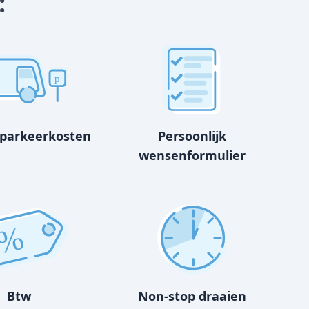
:
p
 parkeerkosten
Persoonlijk
wensenformulier
%
Btw
Non-stop draaien