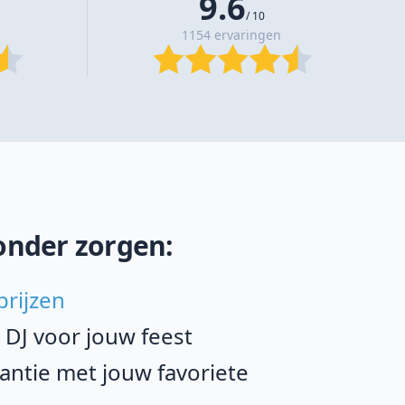
9.6
/ 10
1154 ervaringen
onder zorgen:
prijzen
e DJ voor jouw feest
ntie met jouw favoriete