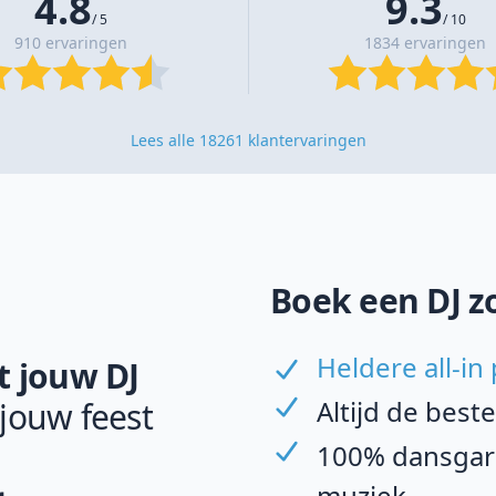
4.8
9.3
/ 5
/ 10
910 ervaringen
1834 ervaringen
Lees alle 18261 klantervaringen
Boek een DJ z
Heldere all-in 
 jouw DJ
Altijd de best
 jouw feest
100% dansgara
muziek